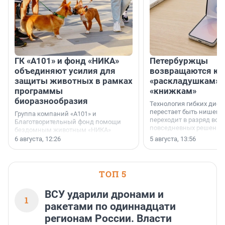
ГК «А101» и фонд «НИКА»
Петербуржцы
объединяют усилия для
возвращаются к
защиты животных в рамках
«раскладушкам» 
программы
«книжкам»
биоразнообразия
Технология гибких дисп
перестает быть нишевы
Группа компаний «А101» и
переходит в разряд вос
Благотворительный фонд помощи
повседневных решений
бездомным животным «НИКА»
заключили соглашение о
6 августа, 12:26
5 августа, 13:56
стратегическом сотрудничестве.
ТОП 5
ВСУ ударили дронами и
1
ракетами по одиннадцати
регионам России. Власти