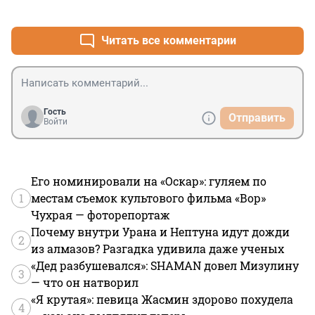
+1
–0
Читать все комментарии
Гость
Отправить
Войти
Его номинировали на «Оскар»: гуляем по
1
местам съемок культового фильма «Вор»
Чухрая — фоторепортаж
Почему внутри Урана и Нептуна идут дожди
2
из алмазов? Разгадка удивила даже ученых
«Дед разбушевался»: SHAMAN довел Мизулину
3
— что он натворил
«Я крутая»: певица Жасмин здорово похудела
4