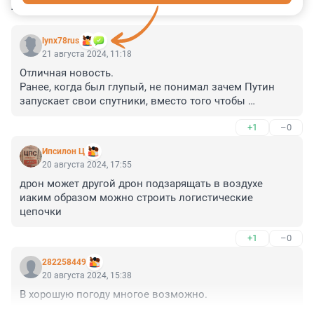
КОММЕНТАРИИ
12
lynx78rus
21 августа 2024, 11:18
Отличная новость.

Ранее, когда был глупый, не понимал зачем Путин 
запускает свои спутники, вместо того чтобы 
пользоваться GPS, а теперь - понимаю, что правильно 
+1
–0
делал.

Слава России!
Ипсилон Ц
20 августа 2024, 17:55
дрон может другой дрон подзарящать в воздухе

иаким образом можно строить логистические 
цепочки
+1
–0
282258449
20 августа 2024, 15:38
В хорошую погоду многое возможно.