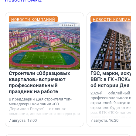
НОВОСТИ КОМПАНИЙ
НОВОСТИ КОМПАНИ
Строители «Образцовых
ГЭС, марки, искус
кварталов» встречают
ВВП: в ГК «ПСК» р
профессиональный
об истории Дня с
праздник на работе
2026-й — юбилейный го
профессионального пр
В преддверии Дня строителя топ-
строителей. 9 августа 2
менеджеры компании «СЗ
строителя будет отмечат
„Терминал-Ресурс“ — о планах
раз. В ГК «ПСК» напомни
компании, испытаниях и поводах для
появился праздник и к
осторожного оптимизма.
7 августа, 18:00
7 августа, 16:20
поменялась роль строит