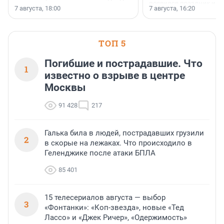
появился праздник и к
осторожного оптимизма.
7 августа, 18:00
7 августа, 16:20
поменялась роль строит
ТОП 5
Погибшие и пострадавшие. Что
1
известно о взрыве в центре
Москвы
91 428
217
Галька била в людей, пострадавших грузили
2
в скорые на лежаках. Что происходило в
Геленджике после атаки БПЛА
85 401
15 телесериалов августа — выбор
3
«Фонтанки»: «Коп-звезда», новые «Тед
Лассо» и «Джек Ричер», «Одержимость»