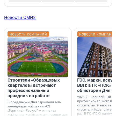
Новости СМИ2
НОВОСТИ КОМПАНИЙ
НОВОСТИ КОМПАНИ
Строители «Образцовых
ГЭС, марки, искус
кварталов» встречают
ВВП: в ГК «ПСК» р
профессиональный
об истории Дня с
праздник на работе
2026-й — юбилейный го
профессионального пр
В преддверии Дня строителя топ-
строителей. 9 августа 2
менеджеры компании «СЗ
строителя будет отмечат
„Терминал-Ресурс“ — о планах
раз. В ГК «ПСК» напомни
компании, испытаниях и поводах для