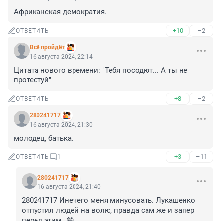
Африканская демократия.
+10
–2
ОТВЕТИТЬ
Всё пройдёт
16 августа 2024, 22:14
Цитата нового времени: "Тебя посодют... А ты не 
протестуй"
+8
–2
ОТВЕТИТЬ
280241717
16 августа 2024, 21:30
молодец, батька.
+3
–11
ОТВЕТИТЬ
1
280241717
16 августа 2024, 21:40
280241717 Инечего меня минусовать. Лукашенко 
отпустил людей на волю, правда сам же и запер 
перед этим.,,😄