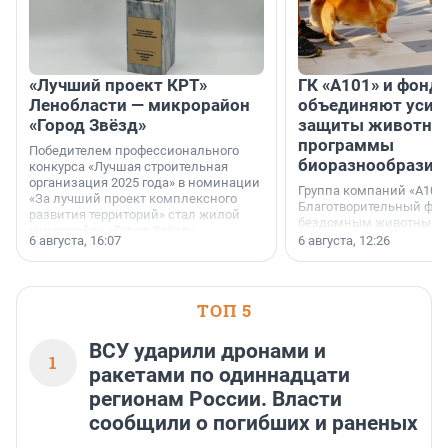
«Лучший проект КРТ»
ГК «А101» и фонд
Ленобласти — микрорайон
объединяют усил
«Город Звёзд»
защиты животных
программы
Победителем профессионального
биоразнообразия
конкурса «Лучшая строительная
организация 2025 года» в номинации
Группа компаний «А101»
«За лучший проект комплексного
Благотворительный фо
развития территорий» стал жилой
бездомным животным 
микрорайон «Город Звёзд».
заключили соглашение
6 августа, 16:07
6 августа, 12:26
стратегическом сотрудн
ТОП 5
ВСУ ударили дронами и
1
ракетами по одиннадцати
регионам России. Власти
сообщили о погибших и раненых