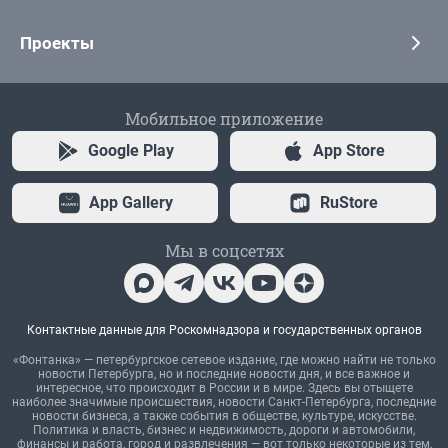
Проекты
Мобильное приложение
Google Play
App Store
App Gallery
RuStore
Мы в соцсетях
Контактные данные для Роскомнадзора и государственных органов
«Фонтанка» — петербургское сетевое издание, где можно найти не только
новости Петербурга, но и последние новости дня, и все важное и
интересное, что происходит в России и в мире. Здесь вы отыщете
наиболее значимые происшествия, новости Санкт-Петербурга, последние
новости бизнеса, а также события в обществе, культуре, искусстве.
Политика и власть, бизнес и недвижимость, дороги и автомобили,
финансы и работа, город и развлечения — вот только некоторые из тем,