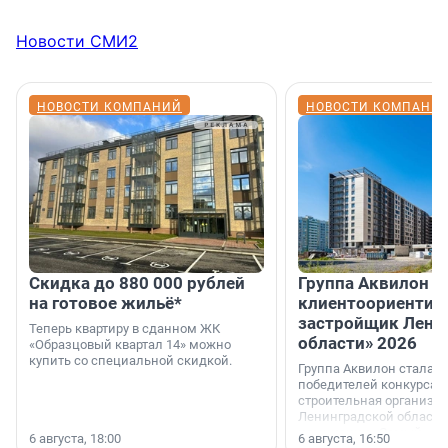
Новости СМИ2
НОВОСТИ КОМПАНИЙ
НОВОСТИ КОМПАНИ
Скидка до 880 000 рублей
Группа Аквилон 
на готовое жильё*
клиентоориентир
застройщик Лени
Теперь квартиру в сданном ЖК
области» 2026
«Образцовый квартал 14» можно
купить со специальной скидкой.
Группа Аквилон стала 
победителей конкурса 
строительная организа
Ленинградской области 
номинации «Самый
6 августа, 18:00
6 августа, 16:50