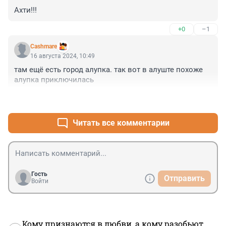
Ахти!!!
+0
–1
Cashmare
16 августа 2024, 10:49
там ещё есть город алупка. так вот в алуште похоже 
алупка приключилась
+3
–4
Читать все комментарии
Гость
Отправить
Войти
Кому признаются в любви, а кому разобьют