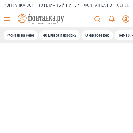
ФОНТАНКА SUP
(ОТ)ЛИЧНЫЙ ПИТЕР
ФОНТАНКА ГО
СЕРЕБР
Фонтан на Неве
40 млн за парковку
О чистоте рек
Топ-10, 