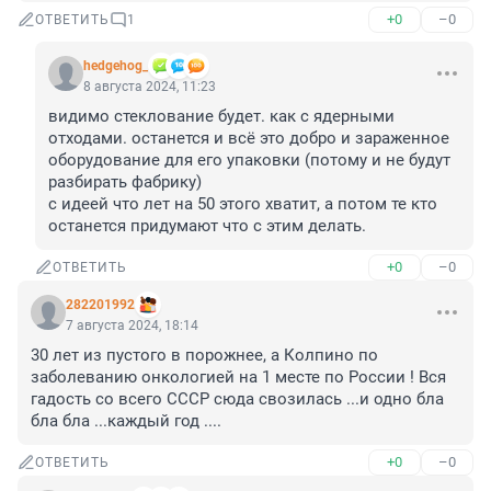
+0
–0
ОТВЕТИТЬ
1
hedgehog_
8 августа 2024, 11:23
видимо стеклование будет. как с ядерными 
отходами. останется и всё это добро и зараженное 
оборудование для его упаковки (потому и не будут 
разбирать фабрику)

с идеей что лет на 50 этого хватит, а потом те кто 
останется придумают что с этим делать.
+0
–0
ОТВЕТИТЬ
282201992
7 августа 2024, 18:14
30 лет из пустого в порожнее, а Колпино по 
заболеванию онкологией на 1 месте по России ! Вся 
гадость со всего СССР сюда свозилась ...и одно бла 
бла бла ...каждый год ....
+0
–0
ОТВЕТИТЬ