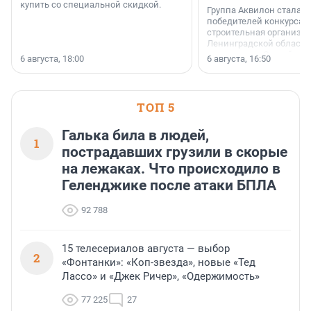
купить со специальной скидкой.
Группа Аквилон стала 
победителей конкурса 
строительная организа
Ленинградской области 
номинации «Самый
6 августа, 18:00
6 августа, 16:50
клиентоориентированн
застройщик Ленинград
области».
ТОП 5
Галька била в людей,
1
пострадавших грузили в скорые
на лежаках. Что происходило в
Геленджике после атаки БПЛА
92 788
15 телесериалов августа — выбор
2
«Фонтанки»: «Коп-звезда», новые «Тед
Лассо» и «Джек Ричер», «Одержимость»
77 225
27