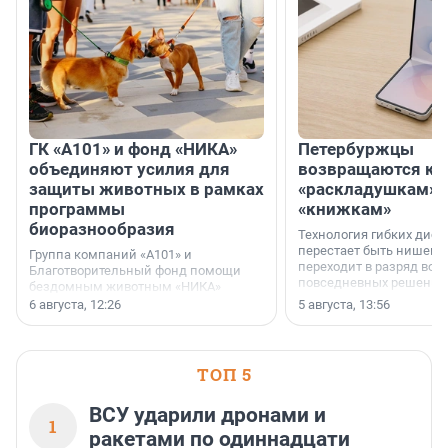
ГК «А101» и фонд «НИКА»
Петербуржцы
объединяют усилия для
возвращаются к
защиты животных в рамках
«раскладушкам» 
программы
«книжкам»
биоразнообразия
Технология гибких дисп
перестает быть нишевы
Группа компаний «А101» и
переходит в разряд вос
Благотворительный фонд помощи
повседневных решений
бездомным животным «НИКА»
заключили соглашение о
6 августа, 12:26
5 августа, 13:56
стратегическом сотрудничестве.
ТОП 5
ВСУ ударили дронами и
1
ракетами по одиннадцати