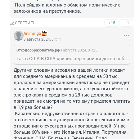
 Полнейшая аналогия с обменом политических 
заложников на преступников.
+15
–1
ОТВЕТИТЬ
Artimenga
3 августа 2024, 04:11
Отходообразователь.рф
3 августа 2024, 01:25
Так в США В США кризис перепроизводства собственных электромобилей. Это достойная продукция высокого качества. В России же основная идея - нагадить "недружественным" с помощью снижения упровня жизни собственных граждан. Вот и вся разница. ) Полнейшая аналогия с обменом политических заложников на преступников.
Другими словами исходя из вашей логики кредит 
для среднего американца в среднем на 53 тыс. 
долларов за американский электрокар не приведет 
к падению его уровня жизни, а покупка китайского 
электрокарат в среднем за 28 тыс долларов - 
приведет, не смотря на то что ему придется платить 
в 1,9 раз больше?

 Касательно недружественных стран по алкоголю - 
это всего лишь завуалированный протекционизм в 
отношении отечественных производителей. У нас 
больше 60% вин - это Испания, Италия, Португалия, 
Франция, США, Британии, Германии. Доля 