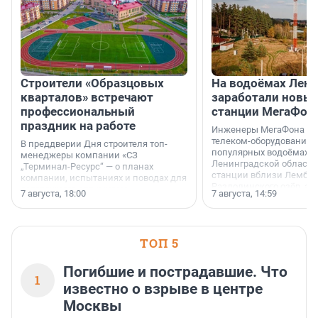
Строители «Образцовых
На водоёмах Лен
кварталов» встречают
заработали новы
профессиональный
станции МегаФон
праздник на работе
Инженеры МегаФона ус
телеком-оборудование 
В преддверии Дня строителя топ-
популярных водоёмах
менеджеры компании «СЗ
Ленинградской области
„Терминал-Ресурс“ — о планах
станции вблизи Лембол
компании, испытаниях и поводах для
Раздолинского озёр, а 
осторожного оптимизма.
7 августа, 18:00
7 августа, 14:59
недалеко от Большого Т
водопада.
ТОП 5
Погибшие и пострадавшие. Что
1
известно о взрыве в центре
Москвы