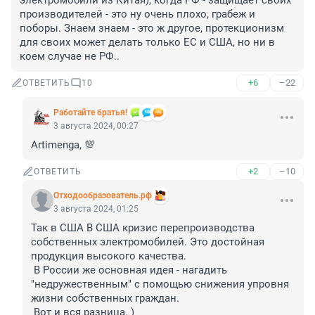
электромобили из Китая), когда РФ - защищает своих 
производителей - это ну очень плохо, грабеж и 
поборы. Знаем знаем - это ж другое, протекционизм 
для своих может делать только ЕС и США, но ни в 
коем случае не РФ..
+6
–22
ОТВЕТИТЬ
10
Работайте братья!
3 августа 2024, 00:27
Artimenga, 💯
+2
–10
ОТВЕТИТЬ
Отходообразователь.рф
3 августа 2024, 01:25
Так в США В США кризис перепроизводства 
собственных электромобилей. Это достойная 
продукция высокого качества. 

 В России же основная идея - нагадить 
"недружественным" с помощью снижения упровня 
жизни собственных граждан. 

 Вот и вся разница. ) 
