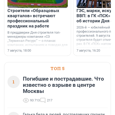
Строители «Образцовых
ГЭС, марки, искус
кварталов» встречают
ВВП: в ГК «ПСК» р
профессиональный
об истории Дня с
праздник на работе
2026-й — юбилейный го
профессионального пр
В преддверии Дня строителя топ-
строителей. 9 августа 2
менеджеры компании «СЗ
строителя будет отмечат
„Терминал-Ресурс“ — о планах
раз. В ГК «ПСК» напомни
компании, испытаниях и поводах для
появился праздник и к
осторожного оптимизма.
7 августа, 18:00
7 августа, 16:20
поменялась роль строит
ТОП 5
Погибшие и пострадавшие. Что
1
известно о взрыве в центре
Москвы
93 713
217
Галька била в людей, пострадавших грузили