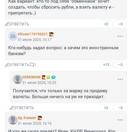
Как вариант: кто-то под себя "обменники" хочет 
создать, чтобы сбросить рубли, а взять валюту и - 
припрятать..)
+2
–0
ОТВЕТИТЬ
VKuser174198221
31 июля 2024, 16:17
Кто-нибудь задал вопрос: а зачем это иностранным 
банкам?
+15
–0
ОТВЕТИТЬ
1
DEMOMON
31 июля 2024, 16:25
Получается, что только за маржу за продажу 
валюты. Больше ничего на ум не приходит.
+2
–0
ОТВЕТИТЬ
Эд Хэммет
31 июля 2024, 16:16
И кто же сюда придёт? Иран, КНДР, Венесуэла. Кто 