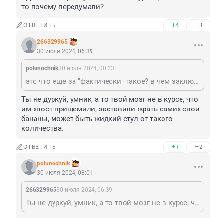
то почему передумали?
+4
–3
ОТВЕТИТЬ
266329965
30 июля 2024, 06:39
polunochnik
30 июля 2024, 00:23
это что еще за "фактически" такое? в чем заключаются эти факты? Особенно например Эквадор, который передумал отправлять старое оружие на Украину. Если он под кураторством США, то почему передумали?
Ты не дуркуй, умник, а то твой мозг не в курсе, что 
им хвост прищемили, заставили жрать самих свои 
бананы, может быть жидкий стул от такого 
количества.
+1
–2
ОТВЕТИТЬ
polunochnik
30 июля 2024, 08:01
266329965
30 июля 2024, 06:39
Ты не дуркуй, умник, а то твой мозг не в курсе, что им хвост прищемили, заставили жрать самих свои бананы, может быть жидкий стул от такого количества.