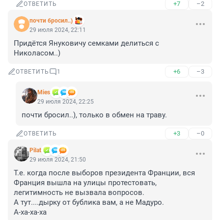
+7
–2
ОТВЕТИТЬ
почти бросил..)
29 июля 2024, 22:11
Придётся Януковичу семками делиться с 
Николасом..)
+6
–3
ОТВЕТИТЬ
1
Mies
29 июля 2024, 22:25
почти бросил..), только в обмен на траву.
+3
–0
ОТВЕТИТЬ
Pilat
29 июля 2024, 21:50
Т.е. когда после выборов президента Франции, вся 
Франция вышла на улицы протестовать, 
легитимность не вызвала вопросов.

А тут....дырку от бублика вам, а не Мадуро.

А-ха-ха-ха