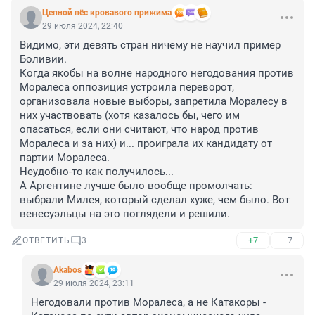
Цепной пёс кровавого прижима
29 июля 2024, 22:40
Видимо, эти девять стран ничему не научил пример 
Боливии. 

Когда якобы на волне народного негодования против 
Моралеса оппозиция устроила переворот, 
организовала новые выборы, запретила Моралесу в 
них участвовать (хотя казалось бы, чего им 
опасаться, если они считают, что народ против 
Моралеса и за них) и... проиграла их кандидату от 
партии Моралеса. 

Неудобно-то как получилось...

А Аргентине лучше было вообще промолчать: 
выбрали Милея, который сделал хуже, чем было. Вот 
венесуэльцы на это поглядели и решили.
+7
–7
ОТВЕТИТЬ
3
Akabos
29 июля 2024, 23:11
Негодовали против Моралеса, а не Катакоры - 