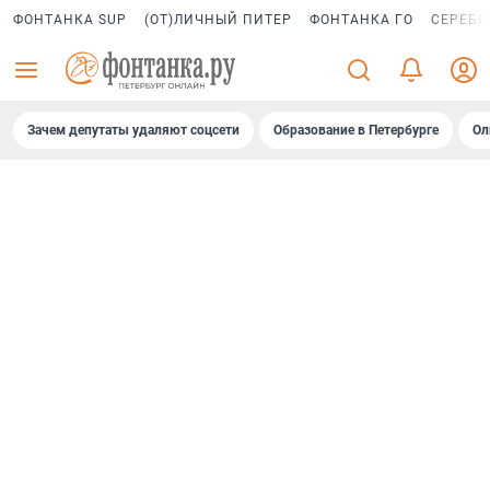
ФОНТАНКА SUP
(ОТ)ЛИЧНЫЙ ПИТЕР
ФОНТАНКА ГО
СЕРЕБР
Зачем депутаты удаляют соцсети
Образование в Петербурге
Ол