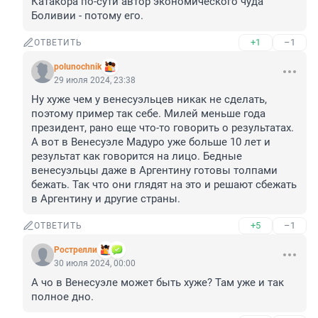
Катакора по-сути автор экономического чуда 
Боливии - потому его.
+1
–1
ОТВЕТИТЬ
polunochnik
29 июля 2024, 23:38
Ну хуже чем у венесуэльцев никак не сделать, 
поэтому пример так себе. Милей меньше года 
президент, рано еще что-то говорить о результатах. 
А вот в Венесуэле Мадуро уже больше 10 лет и 
результат как говорится на лицо. Бедные 
венесуэльцы даже в Аргентину готовы толпами 
бежать. Так что они глядят на это и решают сбежать 
в Аргентину и другие страны.
+5
–1
ОТВЕТИТЬ
Рострелли
30 июля 2024, 00:00
А чо в Венесуэле может быть хуже? Там уже и так 
полное дно.