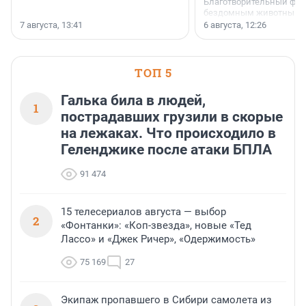
Благотворительный фо
бездомным животным 
заключили соглашение
7 августа, 13:41
6 августа, 12:26
стратегическом сотрудн
ТОП 5
Галька била в людей,
1
пострадавших грузили в скорые
на лежаках. Что происходило в
Геленджике после атаки БПЛА
91 474
15 телесериалов августа — выбор
2
«Фонтанки»: «Коп-звезда», новые «Тед
Лассо» и «Джек Ричер», «Одержимость»
75 169
27
Экипаж пропавшего в Сибири самолета из