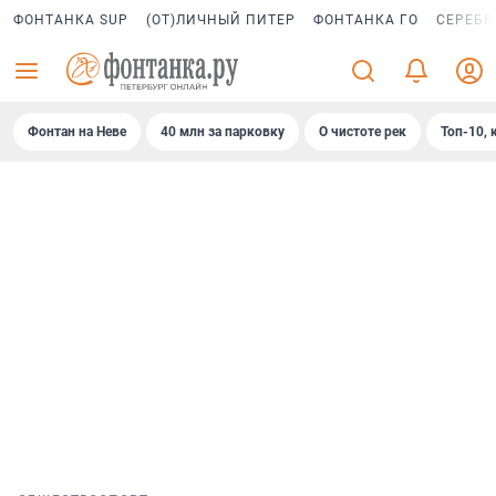
ФОНТАНКА SUP
(ОТ)ЛИЧНЫЙ ПИТЕР
ФОНТАНКА ГО
СЕРЕБР
Фонтан на Неве
40 млн за парковку
О чистоте рек
Топ-10, 