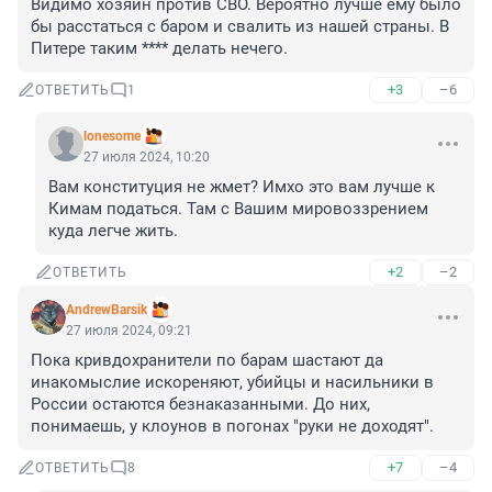
Видимо хозяин против СВО. Вероятно лучше ему было 
бы расстаться с баром и свалить из нашей страны. В 
Питере таким **** делать нечего.
+3
–6
ОТВЕТИТЬ
1
lonesome
27 июля 2024, 10:20
Вам конституция не жмет? Имхо это вам лучше к 
Кимам податься. Там с Вашим мировоззрением 
куда легче жить.
+2
–2
ОТВЕТИТЬ
AndrewBarsik
27 июля 2024, 09:21
Пока кривдохранители по барам шастают да 
инакомыслие искореняют, убийцы и насильники в 
России остаются безнаказанными. До них, 
понимаешь, у клоунов в погонах "руки не доходят".
+7
–4
ОТВЕТИТЬ
8