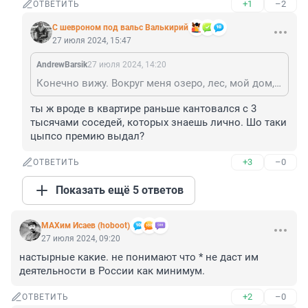
+1
–2
ОТВЕТИТЬ
С шевроном под вальс Валькирий
27 июля 2024, 15:47
AndrewBarsik
27 июля 2024, 14:20
Конечно вижу. Вокруг меня озеро, лес, мой дом, мангал с шкворчащим шашлыком из осетрины, ведёрко со льдом и бутылкой Бургундского Шардоне урожая 2020 года. Сплошной позитив! Это у тебя там сейф с пыльными томами доносов, обшарпанные стены, решетки на окнах, портрет Пу на стене, да засаленная кружка для растворимого кофе.
ты ж вроде в квартире раньше кантовался с 3 
тысячами соседей, которых знаешь лично. Шо таки 
цыпсо премию выдал?
+3
–0
ОТВЕТИТЬ
Показать ещё 5 ответов
МАХим Исаев (hoboot)
27 июля 2024, 09:20
настырные какие. не понимают что * не даст им 
деятельности в России как минимум.
+2
–0
ОТВЕТИТЬ