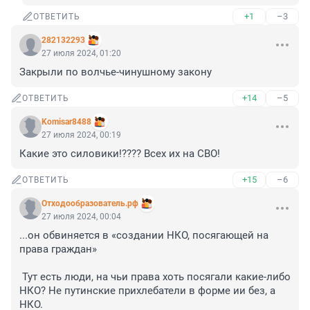
+1
–3
ОТВЕТИТЬ
282132293
27 июля 2024, 01:20
Закрыли по волчье-чинушному закону
+14
–5
ОТВЕТИТЬ
Komisar8488
27 июля 2024, 00:19
Какие это силовики!???? Всех их на СВО!
+15
–6
ОТВЕТИТЬ
Отходообразователь.рф
27 июля 2024, 00:04
...он обвиняется в «создании НКО, посягающей на 
права граждан»

 Тут есть люди, на чьи права хоть посягали какие-либо 
НКО? Не путинские прихлебатели в форме ии без, а 
НКО.