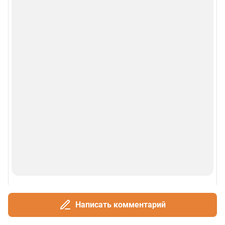
О сайте
Контакты
Техподдержка
Реклама
Наши мероприятия
О компании
Наши вакансии
Статистика канала в MAX
Написать комментарий
Все города сети