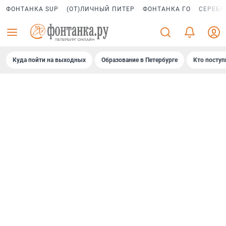
ФОНТАНКА SUP
(ОТ)ЛИЧНЫЙ ПИТЕР
ФОНТАНКА ГО
СЕРЕБР
Куда пойти на выходных
Образование в Петербурге
Кто поступ