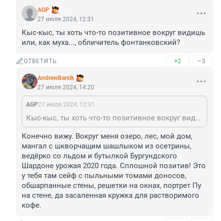
AGP
27 июля 2024, 12:31
Кыс-кыс, ты хоть что-то позитивное вокруг видишь 
или, как муха..., обличитель фонтанковский?
+2
–3
ОТВЕТИТЬ
AndrewBarsik
27 июля 2024, 14:20
AGP
27 июля 2024, 12:31
Кыс-кыс, ты хоть что-то позитивное вокруг видишь или, как муха..., обличитель фонтанковский?
Конечно вижу. Вокруг меня озеро, лес, мой дом, 
мангал с шкворчащим шашлыком из осетрины, 
ведёрко со льдом и бутылкой Бургундского 
Шардоне урожая 2020 года. Сплошной позитив! Это 
у тебя там сейф с пыльными томами доносов, 
обшарпанные стены, решетки на окнах, портрет Пу 
на стене, да засаленная кружка для растворимого 
кофе.