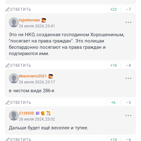
+22
–7
ОТВЕТИТЬ
hyperborean
26 июля 2024, 23:41
Это не НКО, созданная господином Хорошениным, 
"посягает на права граждан". Это полицаи 
беспардонно посягают на права граждан и 
подтираются ими.
+18
–8
ОТВЕТИТЬ
Инкогнито2021
26 июля 2024, 23:17
в чистом виде 286-я
+6
–3
ОТВЕТИТЬ
212850Е
26 июля 2024, 23:02
Дальше будет ещё веселее и тупее.
+18
–6
ОТВЕТИТЬ