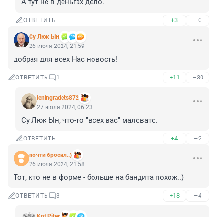
А тут не в деньгах дело.
+3
–0
ОТВЕТИТЬ
Су Люк Ын
26 июля 2024, 21:59
добрая для всех Нас новость!
+11
–30
ОТВЕТИТЬ
1
leningradets872
27 июля 2024, 06:23
Су Люк Ын, что-то "всех вас" маловато.
+4
–2
ОТВЕТИТЬ
почти бросил..)
26 июля 2024, 21:58
Тот, кто не в форме - больше на бандита похож..)
+18
–4
ОТВЕТИТЬ
3
Kot Piter