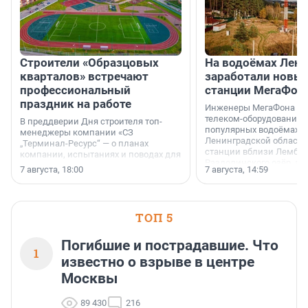
Строители «Образцовых
На водоёмах Лен
кварталов» встречают
заработали новы
профессиональный
станции МегаФон
праздник на работе
Инженеры МегаФона ус
телеком-оборудование 
В преддверии Дня строителя топ-
популярных водоёмах
менеджеры компании «СЗ
Ленинградской области
„Терминал-Ресурс“ — о планах
станции вблизи Лембол
компании, испытаниях и поводах для
Раздолинского озёр, а 
осторожного оптимизма.
7 августа, 18:00
7 августа, 14:59
недалеко от Большого Т
водопада.
ТОП 5
Погибшие и пострадавшие. Что
1
известно о взрыве в центре
Москвы
89 430
216