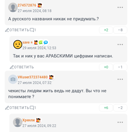
274572876
27 июля 2024, 08:18
А русского названия никак не придумать.?
+2
–8
ОТВЕТИТЬ
1
save ⭐
29 июля 2024, 12:53
Так и ник у вас АРАБСКИМИ цифрами написан.
+0
–1
ОТВЕТИТЬ
VKuser372374480
27 июля 2024, 07:32
чекисты людям жить ведь не дадут. Вы что не 
понимаете ?
+6
–2
ОТВЕТИТЬ
1
Хренли
27 июля 2024, 09:22