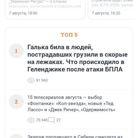
строителя будет отмечат
„Терминал-Ресурс“ — о планах
раз. В ГК «ПСК» напомни
компании, испытаниях и поводах для
появился праздник и к
осторожного оптимизма.
7 августа, 18:00
7 августа, 16:20
поменялась роль строит
ТОП 5
Галька била в людей,
1
пострадавших грузили в скорые
на лежаках. Что происходило в
Геленджике после атаки БПЛА
91 960
15 телесериалов августа — выбор
2
«Фонтанки»: «Коп-звезда», новые «Тед
Лассо» и «Джек Ричер», «Одержимость»
75 945
27
Экипаж пропавшего в Сибири самолета из