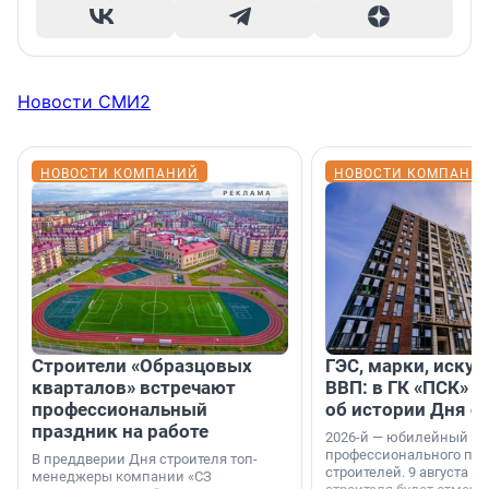
Новости СМИ2
НОВОСТИ КОМПАНИЙ
НОВОСТИ КОМПАНИ
Строители «Образцовых
ГЭС, марки, искус
кварталов» встречают
ВВП: в ГК «ПСК» р
профессиональный
об истории Дня с
праздник на работе
2026-й — юбилейный го
профессионального пр
В преддверии Дня строителя топ-
строителей. 9 августа 2
менеджеры компании «СЗ