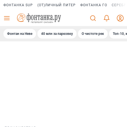
ФОНТАНКА SUP
(ОТ)ЛИЧНЫЙ ПИТЕР
ФОНТАНКА ГО
СЕРЕБР
Фонтан на Неве
40 млн за парковку
О чистоте рек
Топ-10, 