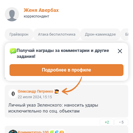
Женя Авербах
корреспондент
Грайворон
Атака беспилотника
Дрон-камикадзе
БПЛ
Получай награды за комментарии и другие 
задания!
1
0
0
1
0
Подробнее в профиле
КОММЕНТАРИИ
8
Олександр Петренко
22 июля 2024, 15:15
Личный указ Зеленского: наносить удары 
исключительно по соц. объектам
+2
–5
Комментатор-100