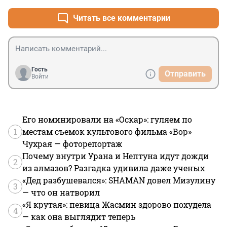
произошедшего изменился не только весь мир, но и 
Америка. В том числе люди. А сам Трамп из простого 
Читать все комментарии
кандидата превратился в настоящего лидера нации.
Гость
Отправить
Войти
Его номинировали на «Оскар»: гуляем по
1
местам съемок культового фильма «Вор»
Чухрая — фоторепортаж
Почему внутри Урана и Нептуна идут дожди
2
из алмазов? Разгадка удивила даже ученых
«Дед разбушевался»: SHAMAN довел Мизулину
3
— что он натворил
«Я крутая»: певица Жасмин здорово похудела
4
— как она выглядит теперь