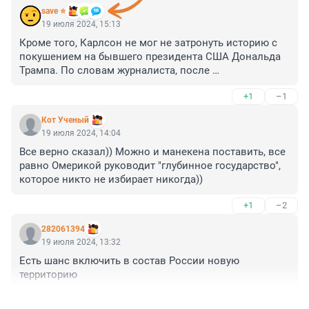
save ⭐
19 июля 2024, 15:13
Кроме того, Карлсон не мог не затронуть историю с 
покушением на бывшего президента США Дональда 
Трампа. По словам журналиста, после 
произошедшего изменилось все: мир, люди, Америка.

+1
–1
Кроме того, Карлсон не мог не затронуть историю с 
Кот Ученый
покушением на бывшего президента США Дональда 
19 июля 2024, 14:04
Трампа. По словам журналиста, после 
Все верно сказал)) Можно и манекена поставить, все 
произошедшего изменилась не только Америка, но и 
равно Омерикой руководит "глубинное государство", 
весь мир. В том числе люди. А сам Трамп из простого 
которое никто не избирает никогда))
кандидата превратился в настоящего лидера нации.

+1
–2
Кроме того, Карлсон не мог не затронуть историю с 
покушением на бывшего президента США Дональда 
282061394
Трампа. По словам журналиста, после 
19 июля 2024, 13:32
произошедшего изменилось все: мир, люди, Америка.

Есть шанс включить в состав России новую 
территорию
Кроме того, Карлсон не мог не затронуть историю с 
покушением на будущего президента США Дональда 
+1
–2
Трампа. По словам журналиста, после 