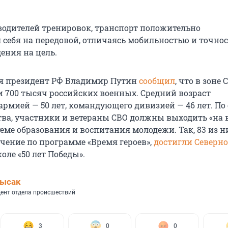
водителей тренировок, транспорт положительно
 себя на передовой, отличаясь мобильностью и точно
ения на цель.
я президент РФ Владимир Путин
сообщил
, что в зоне 
и 700 тысяч российских военных. Средний возраст
рмией — 50 лет, командующего дивизией — 46 лет. По
тва, участники и ветераны СВО должны выходить «на
еме образования и воспитания молодежи. Так, 83 из н
чение по программе «Время героев»,
достигли Северно
оле «50 лет Победы».
Лысак
ент отдела происшествий
3
0
0