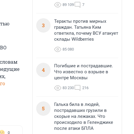
89 109
7
Теракты против мирных
стью
3
граждан. Татьяна Ким
ответила, почему ВСУ атакует
склады Wildberries
СВО
85 080
 словам
Погибшие и пострадавшие.
 ведущие
4
Что известно о взрыве в
их,
центре Москвы
го
83 230
216
Галька била в людей,
5
пострадавших грузили в
скорые на лежаках. Что
происходило в Геленджике
после атаки БПЛА
0