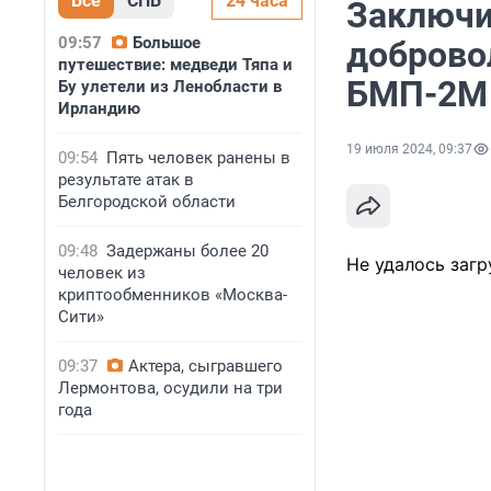
Все
СПБ
24 часа
Заключи
09:57
Большое
доброво
путешествие: медведи Тяпа и
БМП-2М
Бу улетели из Ленобласти в
Ирландию
19 июля 2024, 09:37
09:54
Пять человек ранены в
результате атак в
Белгородской области
09:48
Задержаны более 20
Не удалось загр
человек из
криптообменников «Москва-
Сити»
09:37
Актера, сыгравшего
Лермонтова, осудили на три
года