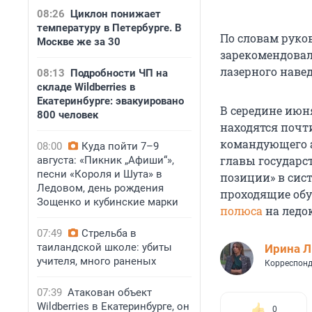
08:26
Циклон понижает
температуру в Петербурге. В
По словам руко
Москве же за 30
зарекомендовал
лазерного навед
08:13
Подробности ЧП на
складе Wildberries в
Екатеринбурге: эвакуировано
В середине июн
800 человек
находятся почт
командующего а
08:00
Куда пойти 7–9
главы государс
августа: «Пикник „Афиши“»,
песни «Короля и Шута» в
позиции» в сист
Ледовом, день рождения
проходящие обу
Зощенко и кубинские марки
полюса
на ледок
07:49
Стрельба в
таиландской школе: убиты
Ирина 
учителя, много раненых
Корреспонд
07:39
Атакован объект
Wildberries в Екатеринбурге, он
0