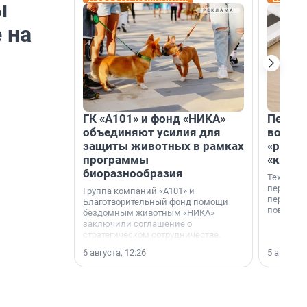
ы
 на
ГК «А101» и фонд «НИКА»
Петер
объединяют усилия для
возвр
защиты животных в рамках
«раскл
программы
«книж
биоразнообразия
Технолог
перестае
Группа компаний «А101» и
переходи
Благотворительный фонд помощи
повседне
бездомным животным «НИКА»
заключили соглашение о
стратегическом сотрудничестве.
6 августа, 12:26
5 августа,