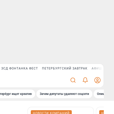
ЗСД ФОНТАНКА ФЕСТ
ПЕТЕРБУРГСКИЙ ЗАВТРАК
АФИША PLUS
тербург ищет креатив
Зачем депутаты удаляют соцсети
Олимпиадни
НОВОСТИ КОМПАНИЙ
НОВОС