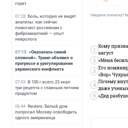
горит
Увидели опечатку? В
07:28
Боль, которую не видят
анализы: как сейчас
помогают россиянам с
фибромиалгией — опыт
невролога
Кому призна
1
07:15
«Оказалась самой
август
сложной». Трамп объявил о
2
«Меня бесил
прогрессе в урегулировании
Его номинир
украинского конфликта
3
«Вор» Чухра
Почему внут
07:03
В 100 г всего 23 ккал:
4
три рецепта с главным летним
даже учены
продуктом
5
«Дед разбуш
06:44
Reuters: Белый дом
попросил Москву освободить
одного американца