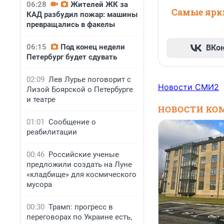
06:28
Жителей ЖК за
Самые ярки
КАД разбудил пожар: машины
превращались в факелы
06:15
Под конец недели
ВКо
Петербург будет сдувать
02:09
Лев Лурье поговорит с
Новости СМИ2
Лизой Боярской о Петербурге
и театре
НОВОСТИ КО
01:01
Сообщение о
реабилитации
00:46
Российские ученые
предложили создать на Луне
«кладбище» для космического
мусора
00:30
Трамп: прогресс в
переговорах по Украине есть,