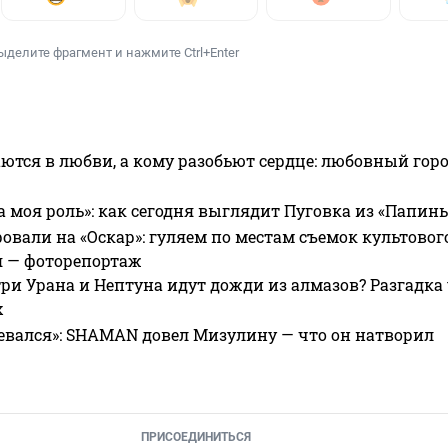
ыделите фрагмент и нажмите Ctrl+Enter
ются в любви, а кому разобьют сердце: любовный гор
а моя роль»: как сегодня выглядит Пуговка из «Папин
овали на «Оскар»: гуляем по местам съемок культово
я — фоторепортаж
ри Урана и Нептуна идут дожди из алмазов? Разгадка
х
евался»: SHAMAN довел Мизулину — что он натворил
ПРИСОЕДИНИТЬСЯ