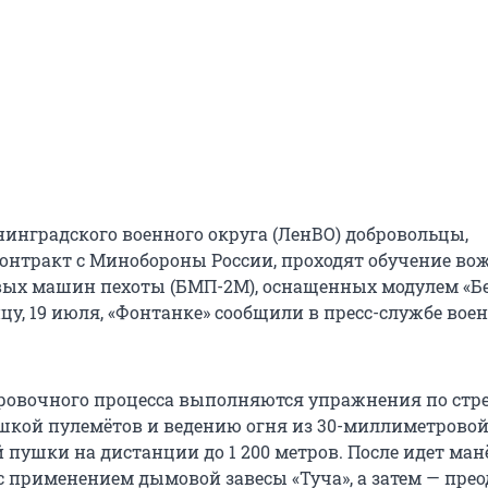
нинградского военного округа (ЛенВО) добровольцы,
нтракт с Минобороны России, проходят обучение во
евых машин пехоты (БМП-2М), оснащенных модулем «Б
цу, 19 июля, «Фонтанке» сообщили в пресс-службе вое
ровочного процесса выполняются упражнения по стре
шкой пулемётов и ведению огня из 30-миллиметрово
 пушки на дистанции до 1 200 метров. После идет ман
с применением дымовой завесы «Туча», а затем — пре