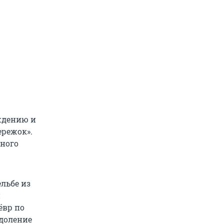
ждению и
ережок».
нного
льбе из
й
ёвр по
одоление