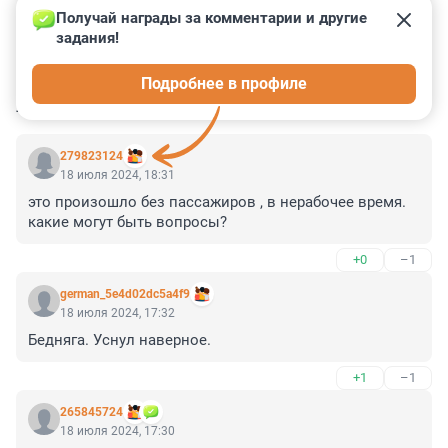
Получай награды за комментарии и другие 
задания!
0
1
0
0
4
Подробнее в профиле
КОММЕНТАРИИ
25
279823124
18 июля 2024, 18:31
это произошло без пассажиров , в нерабочее время. 
какие могут быть вопросы?
+0
–1
german_5e4d02dc5a4f9
18 июля 2024, 17:32
Бедняга. Уснул наверное.
+1
–1
265845724
18 июля 2024, 17:30