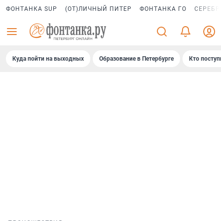
ФОНТАНКА SUP
(ОТ)ЛИЧНЫЙ ПИТЕР
ФОНТАНКА ГО
СЕРЕБР
Куда пойти на выходных
Образование в Петербурге
Кто поступ