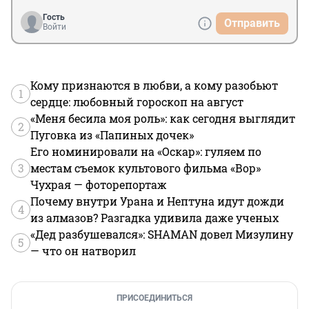
Гость
Отправить
Войти
Кому признаются в любви, а кому разобьют
1
сердце: любовный гороскоп на август
«Меня бесила моя роль»: как сегодня выглядит
2
Пуговка из «Папиных дочек»
Его номинировали на «Оскар»: гуляем по
3
местам съемок культового фильма «Вор»
Чухрая — фоторепортаж
Почему внутри Урана и Нептуна идут дожди
4
из алмазов? Разгадка удивила даже ученых
«Дед разбушевался»: SHAMAN довел Мизулину
5
— что он натворил
ПРИСОЕДИНИТЬСЯ