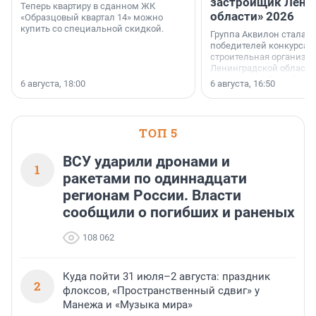
застройщик Лени
Теперь квартиру в сданном ЖК
области» 2026
«Образцовый квартал 14» можно
купить со специальной скидкой.
Группа Аквилон стала 
победителей конкурса 
строительная организа
Ленинградской области 
номинации «Самый
6 августа, 18:00
6 августа, 16:50
клиентоориентированн
застройщик Ленинград
области».
ТОП 5
ВСУ ударили дронами и
1
ракетами по одиннадцати
регионам России. Власти
сообщили о погибших и раненых
108 062
Куда пойти 31 июля–2 августа: праздник
2
флоксов, «Пространственный сдвиг» у
Манежа и «Музыка мира»