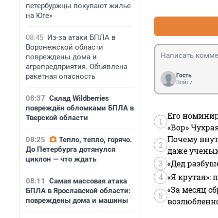
петербуржцы покупают жилье
на Юге»
08:45
Из-за атаки БПЛА в
Воронежской области
повреждены дома и
агропредприятия. Объявлена
ракетная опасность
Гость
Войти
08:37
Склад Wildberries
повреждён обломками БПЛА в
Его номинир
Тверской области
1
«Вор» Чухра
Почему внут
08:25
Тепло, тепло, горячо.
2
До Петербурга дотянулся
даже учены
циклон — что ждать
3
«Дед разбуш
4
«Я крутая»:
08:11
Самая массовая атака
«За месяц сб
БПЛА в Ярославской области:
5
повреждены дома и машины
возлюбленной