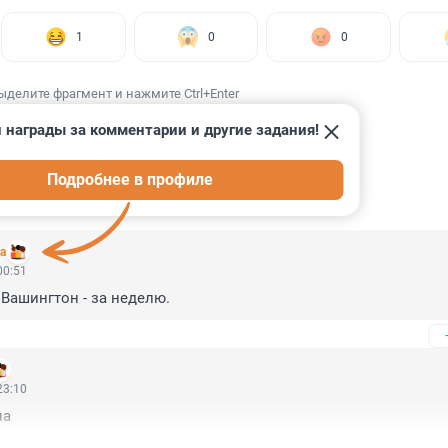
1
0
0
ыделите фрагмент и нажмите Ctrl+Enter
 награды за комментарии и другие задания!
Подробнее в профиле
ИИ
9
а
00:51
 Вашингтон - за неделю.
23:10
на