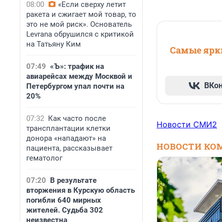
08:00
«Если сверху летит
ракета и сжигает мой товар, то
это не мой риск». Основатель
Levrana обрушился с критикой
на Татьяну Ким
Самые ярки
07:49
«Ъ»: трафик на
авиарейсах между Москвой и
ВКо
Петербургом упал почти на
20%
07:32
Как часто после
Новости СМИ2
трансплантации клетки
донора «нападают» на
НОВОСТИ КО
пациента, рассказывает
гематолог
07:20
В результате
вторжения в Курскую область
погибли 640 мирных
жителей. Судьба 302
неизвестна