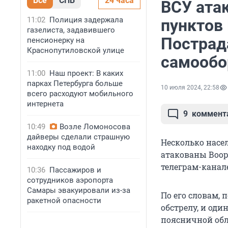
Все
СПБ
24 часа
ВСУ ата
11:02
Полиция задержала
пунктов
газелиста, задавившего
Пострад
пенсионерку на
Краснопутиловской улице
самооб
11:00
Наш проект: В каких
парках Петербурга больше
10 июля 2024, 22:58
всего расходуют мобильного
интернета
9
коммент
10:49
Возле Ломоносова
дайверы сделали страшную
Несколько насе
находку под водой
атакованы Воор
телеграм-канале
10:36
Пассажиров и
сотрудников аэропорта
Самары эвакуировали из-за
По его словам,
ракетной опасности
обстрелу, и од
поясничной обл