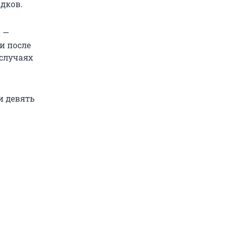
дков.
а —
и после
 случаях
и девять