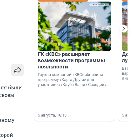
х
ГК «КВС» расширяет
Дом ил
возможности программы
лучше 
лояльности
Взвешива
варианто
Группа компаний «КВС» обновила
лишнего 
программу «Карта Друга» для
участников «Клуба Ваших Соседей».
юля были
своем
5 августа, 18:13
5 августа,
орному
корой