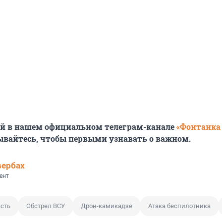
ей в нашем официальном телеграм-канале
«Фонтанка
ывайтесь, чтобы первыми узнавать о важном.
вербах
ент
асть
Обстрел ВСУ
Дрон-камикадзе
Атака беспилотника