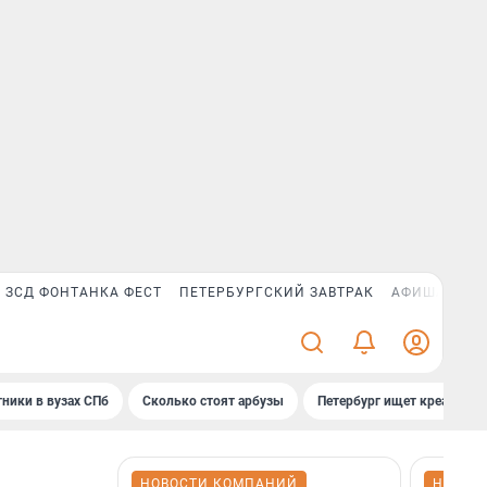
ЗСД ФОНТАНКА ФЕСТ
ПЕТЕРБУРГСКИЙ ЗАВТРАК
АФИША PLUS
ники в вузах СПб
Сколько стоят арбузы
Петербург ищет креатив
НОВОСТИ КОМПАНИЙ
НОВОС