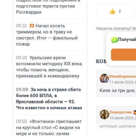
подростков по подозрению в
подготовке теракта против
2
Росгвардии
09:32
Начал косить
Увидели опечатку? В
триммером, но в траву не
смотрел. Итог — факельный
Получай
пожар
09:20
Уральские врачи
КОММЕНТАР
вспомнили методику XIX века,
чтобы помочь женщине,
приехавшей в командировку
ЮлияБорисовн
11 июля 2024, 
09:08
За ночь в стране сбито
Киев за три дня,
более 600 БПЛА, в
Ярославской области — 92.
Что известно о ночных атаках
Zнаворотник
10 июля 2024, 
09:03
«Фонтанка» приглашает
история циклич
на круглый стол «С видом на
море и не только: зачем