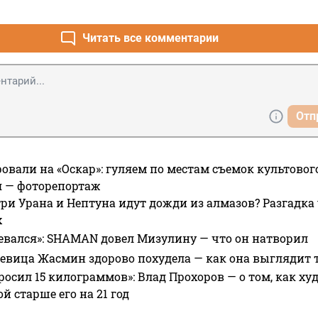
Читать все комментарии
Отп
овали на «Оскар»: гуляем по местам съемок культово
я — фоторепортаж
ри Урана и Нептуна идут дожди из алмазов? Разгадка
х
евался»: SHAMAN довел Мизулину — что он натворил
 певица Жасмин здорово похудела — как она выглядит 
росил 15 килограммов»: Влад Прохоров — о том, как худе
 старше его на 21 год