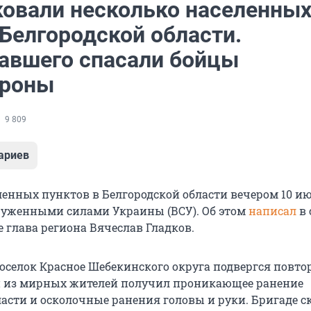
ковали несколько населенны
 Белгородской области.
авшего спасали бойцы
ороны
9 809
ариев
ленных пунктов в Белгородской области вечером 10 и
уженными силами Украины (ВСУ). Об этом
написал
в 
 глава региона Вячеслав Гладков.
 поселок Красное Шебекинского округа подвергся повт
ин из мирных жителей получил проникающее ранение
асти и осколочные ранения головы и руки. Бригаде с