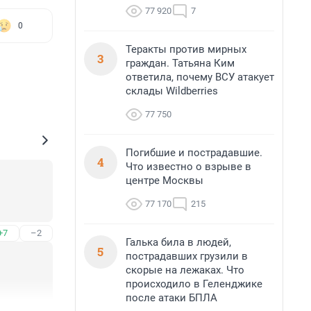
77 920
7
0
Теракты против мирных
3
граждан. Татьяна Ким
ответила, почему ВСУ атакует
склады Wildberries
77 750
Погибшие и пострадавшие.
4
Что известно о взрыве в
центре Москвы
77 170
215
+7
–2
Галька била в людей,
5
пострадавших грузили в
скорые на лежаках. Что
происходило в Геленджике
после атаки БПЛА