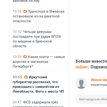
заломов на лбу
10:18
Транспорт в Ижевске
остановили из-за ракетной
опасности
10:10
Четыре девушки
пострадали при ударе БПЛА
по машине в Брянской
области
10:03
Какие книги — самые
Больше новост
дорогие в магазинах
Петербурга?
online»
. Подпис
09:55
Иркутский
Женя А
губернатор рассказал, что
корреспонд
произошло с самолётом из
Ленобласти. Фото с места ЧП
Белгородская обл
09:47
ФСБ задержала трёх