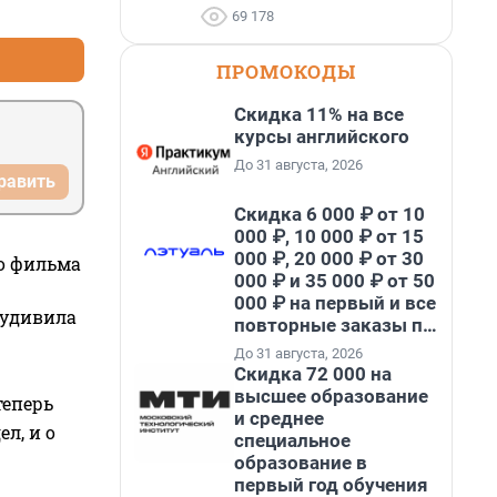
+5
–3
69 178
ПРОМОКОДЫ
Скидка 11% на все
курсы английского
До 31 августа, 2026
равить
Скидка 6 000 ₽ от 10
000 ₽, 10 000 ₽ от 15
000 ₽, 20 000 ₽ от 30
го фильма
000 ₽ и 35 000 ₽ от 50
000 ₽ на первый и все
 удивила
повторные заказы по
промокоду НАБЕРИ
До 31 августа, 2026
Скидка 72 000 на
высшее образование
теперь
и среднее
л, и о
специальное
образование в
первый год обучения