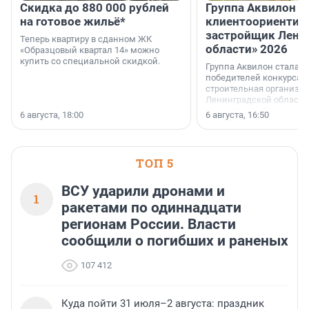
Скидка до 880 000 рублей
Группа Аквилон 
на готовое жильё*
клиентоориентир
застройщик Лени
Теперь квартиру в сданном ЖК
области» 2026
«Образцовый квартал 14» можно
купить со специальной скидкой.
Группа Аквилон стала 
победителей конкурса 
строительная организа
Ленинградской области 
номинации «Самый
6 августа, 18:00
6 августа, 16:50
клиентоориентированн
застройщик Ленинград
области».
ТОП 5
ВСУ ударили дронами и
1
ракетами по одиннадцати
регионам России. Власти
сообщили о погибших и раненых
107 412
Куда пойти 31 июля–2 августа: праздник