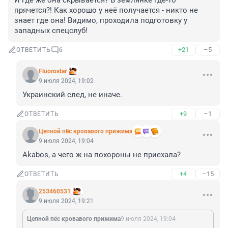
И где же она скрывается? В землянке где-то 
прячется?! Как хорошо у неё получается - никто не 
знает где она! Видимо, проходила подготовку у 
западных спецслуб!
+21
–5
ОТВЕТИТЬ
6
Fluorostar
9 июля 2024, 19:02
Украинский след, не иначе.
+9
–1
ОТВЕТИТЬ
Цепной пёс кровавого прижима
9 июля 2024, 19:04
Akabos, а чего ж на похороны не приехала?
+4
–15
ОТВЕТИТЬ
253460531
9 июля 2024, 19:21
Цепной пёс кровавого прижима
9 июля 2024, 19:04