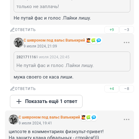
только не заплачь!
Не путай фас и голос .Пайки лишу.
+9
–3
ОТВЕТИТЬ
С шевроном под вальс Валькирий
9 июля 2024, 21:09
282171116
9 июля 2024, 20:45
Не путай фас и голос .Пайки лишу.
мужа своего се каса лиши.
+4
–8
ОТВЕТИТЬ
Показать ещё 1 ответ
С шевроном под вальс Валькирий
9 июля 2024, 19:41
ципсоте в комментариях физкульт-привет! 

На защиту клана обвальных - стройся!)))