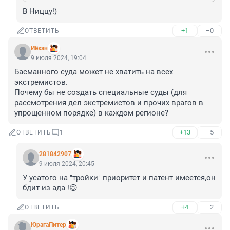
В Ниццу!)
+1
–0
ОТВЕТИТЬ
Йёхан
9 июля 2024, 19:04
Басманного суда может не хватить на всех 
экстремистов.

Почему бы не создать специальные суды (для 
рассмотрения дел экстремистов и прочих врагов в 
упрощенном порядке) в каждом регионе?
+13
–5
ОТВЕТИТЬ
1
281842907
9 июля 2024, 20:45
У усатого на "тройки" приоритет и патент имеется,он 
бдит из ада !😉
+4
–2
ОТВЕТИТЬ
ЮрагаПитер