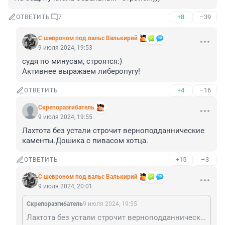
+8
–39
ОТВЕТИТЬ
7
С шевроном под вальс Валькирий
9 июля 2024, 19:53
судя по минусам, строятся:)

Активнее выражаем либеропугу!
+4
–16
ОТВЕТИТЬ
Скрепоразгибатель
9 июля 2024, 19:55
Лахтота без устали строчит верноподданнические 
каменты.Дошика с пивасом хотца.
+15
–3
ОТВЕТИТЬ
С шевроном под вальс Валькирий
9 июля 2024, 20:01
Скрепоразгибатель
9 июля 2024, 19:55
Лахтота без устали строчит верноподданнические каменты.Дошика с пивасом хотца.