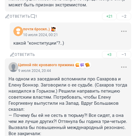
может быть признан экстремистом.
+21
–2
ОТВЕТИТЬ
1
почти бросил..)
10 июля 2024, 00:21
какой "конституции"?..)
+3
–1
ОТВЕТИТЬ
Цепной пёс кровавого прижима
9 июля 2024, 20:44
На одном из заседаний вспомнили про Сахарова и 
Елену Боннэр. Заговорили о ее судьбе. (Сахаров тогда 
находился в Горьком.) Решили направить петицию 
советским властям. Потребовать, чтобы Елену 
Георгиевну выпустили на Запад. Вдруг Большаков 
сказал: 

— Почему бы ей не сесть в тюрьму?! Все сидят, а она 
чем же лучше других?! Оттянула бы годика три-четыре. 
Вызвала бы повышенный международный резонанс. 

Все закричали: 
