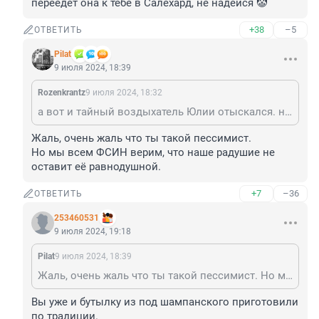
переедет она к тебе в Салехард, не надейся 🤡
+38
–5
ОТВЕТИТЬ
Pilat
9 июля 2024, 18:39
Rozenkrantz
9 июля 2024, 18:32
а вот и тайный воздыхатель Юлии отыскался. не переедет она к тебе в Салехард, не надейся 🤡
Жаль, очень жаль что ты такой пессимист.

Но мы всем ФСИН верим, что наше радушие не 
оставит её равнодушной.
+7
–36
ОТВЕТИТЬ
253460531
9 июля 2024, 19:18
Pilat
9 июля 2024, 18:39
Жаль, очень жаль что ты такой пессимист. Но мы всем ФСИН верим, что наше радушие не оставит её равнодушной.
Вы уже и бутылку из под шампанского приготовили 
по традиции.