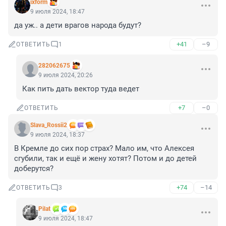
ixform
9 июля 2024, 18:47
да уж.. а дети врагов народа будут?
+41
–9
ОТВЕТИТЬ
1
282062675
9 июля 2024, 20:26
Как пить дать вектор туда ведет
+7
–0
ОТВЕТИТЬ
Slava_Rossii2
9 июля 2024, 18:37
В Кремле до сих пор страх? Мало им, что Алексея 
сгубили, так и ещё и жену хотят? Потом и до детей 
доберутся?
+74
–14
ОТВЕТИТЬ
3
Pilat
9 июля 2024, 18:47