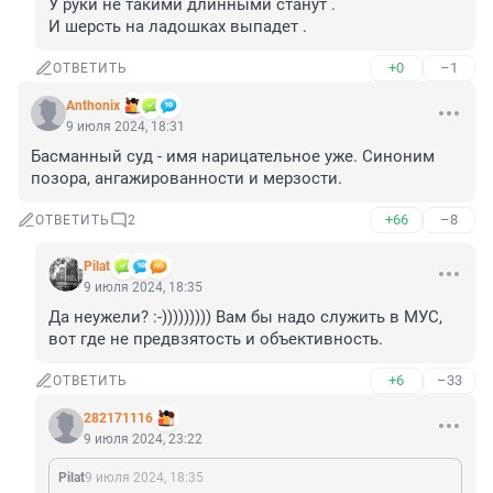
У руки не такими длинными станут .

И шерсть на ладошках выпадет .
+0
–1
ОТВЕТИТЬ
Anthonix
9 июля 2024, 18:31
Басманный суд - имя нарицательное уже. Синоним 
позора, ангажированности и мерзости.
+66
–8
ОТВЕТИТЬ
2
Pilat
9 июля 2024, 18:35
Да неужели? :-))))))))) Вам бы надо служить в МУС, 
вот где не предвзятость и объективность.
+6
–33
ОТВЕТИТЬ
282171116
9 июля 2024, 23:22
Pilat
9 июля 2024, 18:35