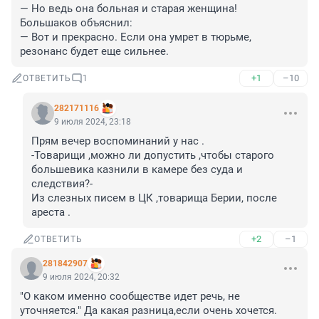
— Но ведь она больная и старая женщина! 

Большаков объяснил: 

— Вот и прекрасно. Если она умрет в тюрьме, 
резонанс будет еще сильнее.
+1
–10
ОТВЕТИТЬ
1
282171116
9 июля 2024, 23:18
Прям вечер воспоминаний у нас .

-Товарищи ,можно ли допустить ,чтобы старого 
большевика казнили в камере без суда и 
следствия?-

Из слезных писем в ЦК ,товарища Берии, после 
ареста .
+2
–1
ОТВЕТИТЬ
281842907
9 июля 2024, 20:32
"О каком именно сообществе идет речь, не 
уточняется." Да какая разница,если очень хочется.