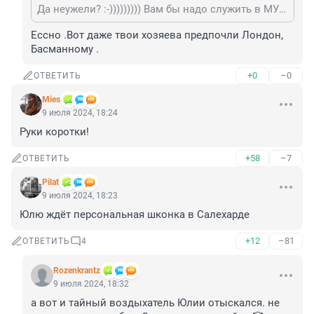
Да неужели? :-))))))))) Вам бы надо служить в МУС, вот где не предвзятость и объективность.
Ессно .Вот даже твои хозяева предпочли Лондон, 
Басманному .
+0
–0
ОТВЕТИТЬ
Mies
9 июля 2024, 18:24
Руки коротки!
+58
–7
ОТВЕТИТЬ
Pilat
9 июля 2024, 18:23
Юлю ждёт персональная шконка в Салехарде
+12
–81
ОТВЕТИТЬ
4
Rozenkrantz
9 июля 2024, 18:32
а вот и тайный воздыхатель Юлии отыскался. не 