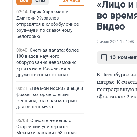
Все
СПБ
24 часа
«Лицо и 
02:14
Гарик Харламов и
во время
Дмитрий Журавлев
Видео
отправятся в хлебобулочное
роуд-муви по сказочному
Белогорью
2 июля 2024, 15:40
00:40
Счетная палата: более
100 видов научного
13
коммен
оборудования невозможно
купить ни в России, ни в
В Петербурге н
дружественных странах
матрас. К счаст
00:21
«Где мои носки» и еще 3
пострадавшую в 
фразы, которые слышит
«Фонтанке» 2 и
женщина, ставшая матерью
для своего мужа
05/08
Списать не вышло.
Старейший университет
Мексики заставит 58 тысяч