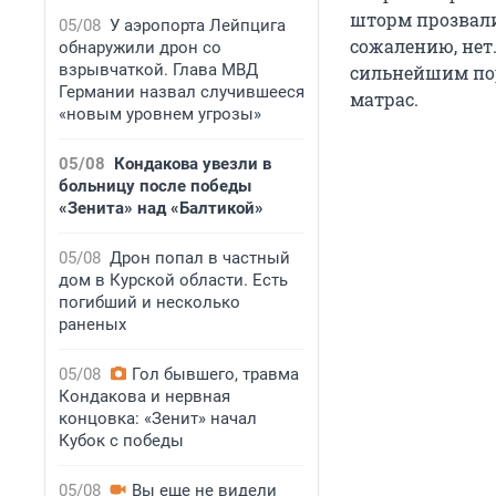
шторм прозвали 
05/08
У аэропорта Лейпцига
сожалению, нет.
обнаружили дрон со
взрывчаткой. Глава МВД
сильнейшим пор
Германии назвал случившееся
матрас.
«новым уровнем угрозы»
05/08
Кондакова увезли в
больницу после победы
«Зенита» над «Балтикой»
05/08
Дрон попал в частный
дом в Курской области. Есть
погибший и несколько
раненых
05/08
Гол бывшего, травма
Кондакова и нервная
концовка: «Зенит» начал
Кубок с победы
05/08
Вы еще не видели