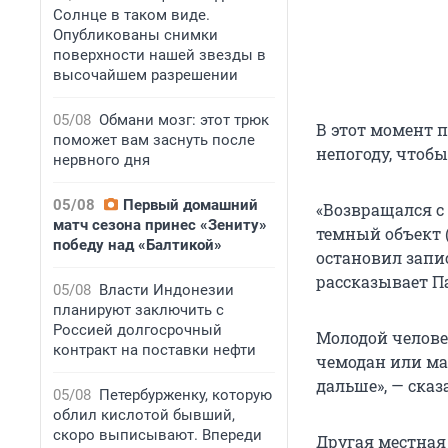
Солнце в таком виде.
Опубликованы снимки
поверхности нашей звезды в
высочайшем разрешении
05/08
Обмани мозг: этот трюк
В этот момент 
поможет вам заснуть после
непогоду, чтобы
нервного дня
05/08
Первый домашний
«Возвращался с 
матч сезона принес «Зениту»
темный объект (
победу над «Балтикой»
остановил запис
рассказывает П
05/08
Власти Индонезии
планируют заключить с
Россией долгосрочный
Молодой человек
контракт на поставки нефти
чемодан или мат
дальше», — сказ
05/08
Петербурженку, которую
облил кислотой бывший,
скоро выписывают. Впереди
Другая местная