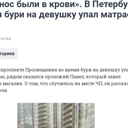
нос были в крови». В Петербу
 бури на девушку упал матра
18 264
тариев
а проспекте Просвещения во время бури на девушку уп
ью, рядом оказался прохожий Павел, который завел
магазин. О том, что случилось на месте ЧП, он расска
юля.