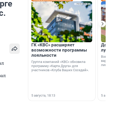
рге
с.
ГК «КВС» расширяет
Дом ил
возможности программы
лучше 
лояльности
Взвешива
варианто
Группа компаний «КВС» обновила
ал
лишнего 
программу «Карта Друга» для
участников «Клуба Ваших Соседей».
зал
5 августа, 18:13
5 августа,