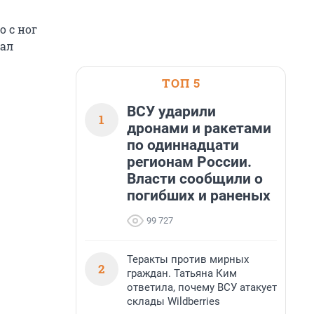
о с ног
пал
ТОП 5
ВСУ ударили
1
дронами и ракетами
по одиннадцати
регионам России.
Власти сообщили о
погибших и раненых
99 727
Теракты против мирных
2
граждан. Татьяна Ким
ответила, почему ВСУ атакует
склады Wildberries