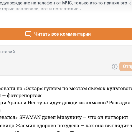
едупреждение на телефон от МЧС, только кто-то принял это к 
оторые наплевали, вот и поплатились.
Читать все комментарии
Отп
овали на «Оскар»: гуляем по местам съемок культово
я — фоторепортаж
ри Урана и Нептуна идут дожди из алмазов? Разгадка
х
евался»: SHAMAN довел Мизулину — что он натворил
 певица Жасмин здорово похудела — как она выглядит 