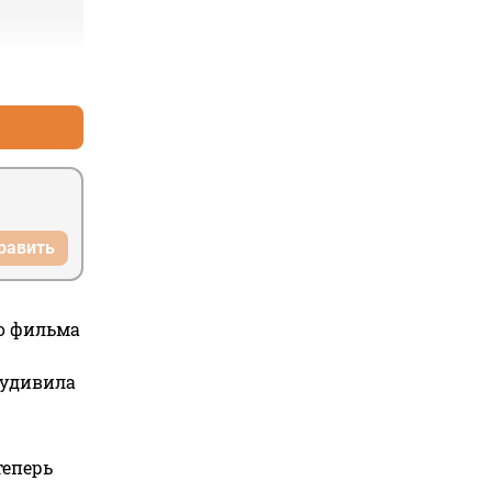
+0
–3
равить
го фильма
 удивила
теперь