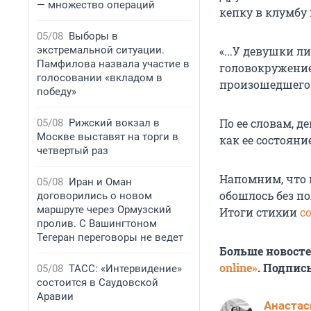
— множество операций
кепку в клумбу
05/08
Выборы в
экстремальной ситуации.
«...У девушки л
Памфилова назвала участие в
головокружение
голосовании «вкладом в
произошедшего
победу»
По ее словам, д
05/08
Рижский вокзал в
Москве выставят на торги в
как ее состояни
четвертый раз
Напомним, что 
05/08
Иран и Оман
обошлось без п
договорились о новом
маршруте через Ормузский
Итоги стихии
с
пролив. С Вашингтоном
Тегеран переговоры не ведет
Больше новост
online»
. Подпис
05/08
ТАСС: «Интервидение»
состоится в Саудовской
Аравии
Анастас