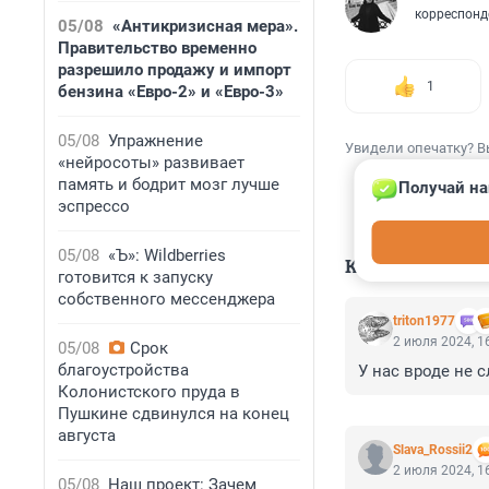
корреспонд
05/08
«Антикризисная мера».
Правительство временно
разрешило продажу и импорт
1
бензина «Евро-2» и «Евро-3»
05/08
Упражнение
Увидели опечатку? В
«нейросоты» развивает
память и бодрит мозг лучше
Получай на
эспрессо
05/08
«Ъ»: Wildberries
КОММЕНТАР
готовится к запуску
собственного мессенджера
triton1977
2 июля 2024, 1
05/08
Срок
благоустройства
У нас вроде не 
Колонистского пруда в
Пушкине сдвинулся на конец
августа
Slava_Rossii2
2 июля 2024, 1
05/08
Наш проект: Зачем