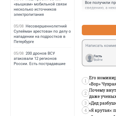
Все получили пр
«вышкам» мобильной связи
сведению, а нек
несколько источников
электропитания
05/08
Несовершеннолетний
Сулейман арестован по делу о
нападении на подростков в
Петербурге
05/08
200 дронов ВСУ
Гость
атаковали 12 регионов
Войти
России. Есть пострадавшие
Его номинир
1
«Вор» Чухра
Почему внут
2
даже учены
3
«Дед разбуш
4
«Я крутая»: