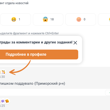
ент отдела новостей
1
18
0
ыделите фрагмент и нажмите Ctrl+Enter
грады за комментарии и другие задания!
Подробнее в профиле
ИИ
13
6:30
слишком поддувало (Приморский р-н)
6:25