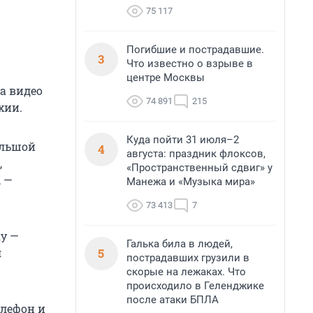
75 117
Погибшие и пострадавшие.
3
Что известно о взрыве в
центре Москвы
а видео
74 891
215
хии.
Куда пойти 31 июля–2
ольшой
4
августа: праздник флоксов,
,
«Пространственный сдвиг» у
, —
Манежа и «Музыка мира»
73 413
7
ку —
Галька била в людей,
5
л
пострадавших грузили в
скорые на лежаках. Что
происходило в Геленджике
после атаки БПЛА
елефон и