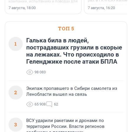
раз. В ГК «ПСК» напомни
компании, испытаниях и поводах для
появился праздник и к
осторожного оптимизма.
7 августа, 18:00
7 августа, 16:20
поменялась роль строит
ТОП 5
Галька била в людей,
1
пострадавших грузили в скорые
на лежаках. Что происходило в
Геленджике после атаки БПЛА
98 083
Экипаж пропавшего в Сибири самолета из
2
Ленобласти вышел на связь
65 908
62
ВСУ ударили ракетами и дронами по
3
территории России. Власти регионов