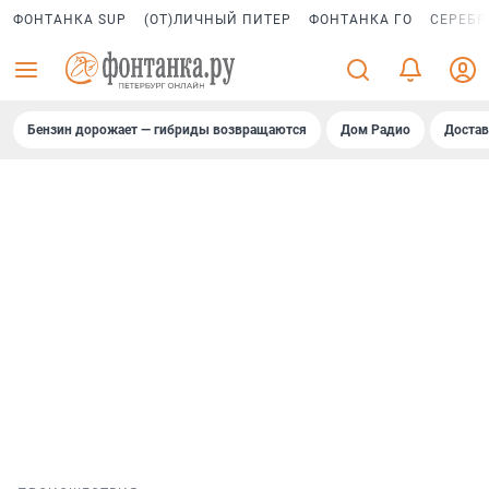
ФОНТАНКА SUP
(ОТ)ЛИЧНЫЙ ПИТЕР
ФОНТАНКА ГО
СЕРЕБР
Бензин дорожает — гибриды возвращаются
Дом Радио
Достав