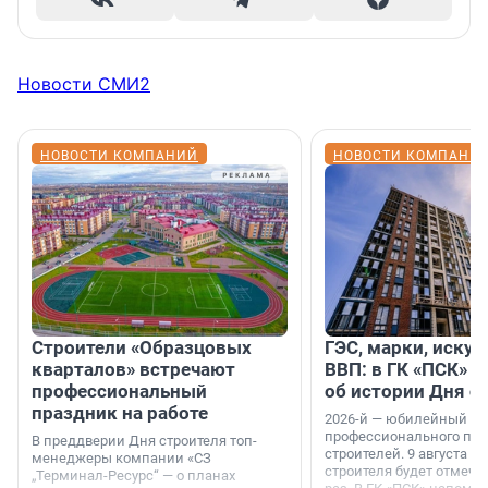
Новости СМИ2
НОВОСТИ КОМПАНИЙ
НОВОСТИ КОМПАНИ
Строители «Образцовых
ГЭС, марки, искус
кварталов» встречают
ВВП: в ГК «ПСК» р
профессиональный
об истории Дня с
праздник на работе
2026-й — юбилейный го
профессионального пр
В преддверии Дня строителя топ-
строителей. 9 августа 2
менеджеры компании «СЗ
строителя будет отмечат
„Терминал-Ресурс“ — о планах