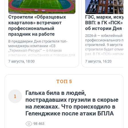
Строители «Образцовых
ГЭС, марки, искус
кварталов» встречают
ВВП: в ГК «ПСК» р
профессиональный
об истории Дня с
праздник на работе
2026-й — юбилейный го
профессионального пр
В преддверии Дня строителя топ-
строителей. 9 августа 2
менеджеры компании «СЗ
строителя будет отмечат
„Терминал-Ресурс“ — о планах
раз. В ГК «ПСК» напомни
компании, испытаниях и поводах для
появился праздник и к
осторожного оптимизма.
7 августа, 18:00
7 августа, 16:20
поменялась роль строит
ТОП 5
Галька била в людей,
1
пострадавших грузили в скорые
на лежаках. Что происходило в
Геленджике после атаки БПЛА
98 463