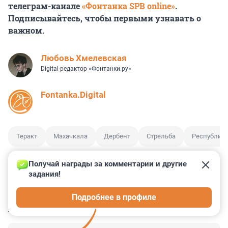
телеграм-канале
«Фонтанка SPB online»
.
Подписывайтесь, чтобы первыми узнавать о
важном.
Любовь Хмелевская
Digital-редактор «Фонтанки.ру»
Fontanka.Digital
Теракт
Махачкала
Дербент
Стрельба
Республика
Получай награды за комментарии и другие 
задания!
2
2
4
12
1
Подробнее в профиле
КОММЕНТАРИИ
22