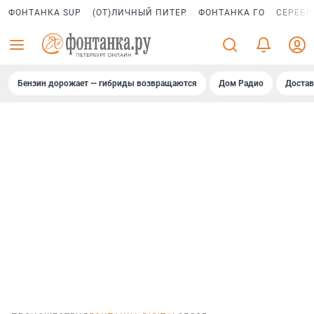
ФОНТАНКА SUP
(ОТ)ЛИЧНЫЙ ПИТЕР
ФОНТАНКА ГО
СЕРЕБР
Бензин дорожает — гибриды возвращаются
Дом Радио
Достав