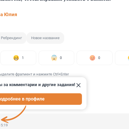
ва Юлия
Ребрендинг
Новое название
1
0
0
ыделите фрагмент и нажмите Ctrl+Enter
ы за комментарии и другие задания!
одробнее в профиле
ИИ
18
15:19