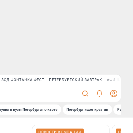
ЗСД ФОНТАНКА ФЕСТ
ПЕТЕРБУРГСКИЙ ЗАВТРАК
АФИША PLUS
тупил в вузы Петербурга по квоте
Петербург ищет креатив
Рейтинги
НОВОСТИ КОМПАНИЙ
НОВОС