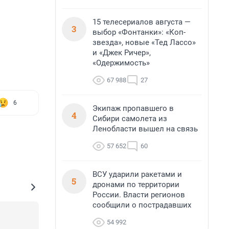
15 телесериалов августа —
3
выбор «Фонтанки»: «Коп-
звезда», новые «Тед Лассо»
и «Джек Ричер»,
«Одержимость»
67 988
27
6
Экипаж пропавшего в
4
Сибири самолета из
Ленобласти вышел на связь
57 652
60
ВСУ ударили ракетами и
5
дронами по территории
России. Власти регионов
сообщили о пострадавших
54 992