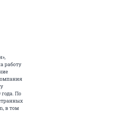
н»,
а работу
ение
 компания
му
 года. По
остранных
n, в том