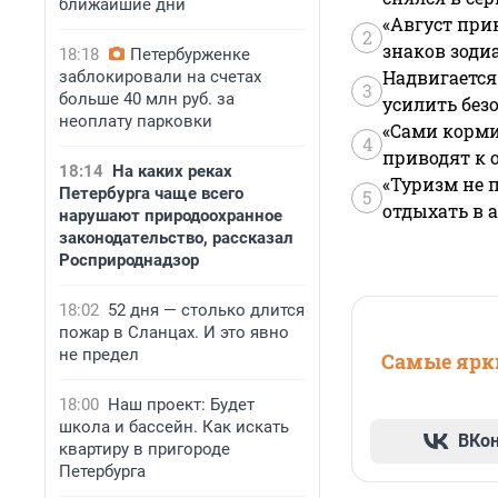
ближайшие дни
«Август при
2
знаков зоди
18:18
Петербурженке
Надвигается
заблокировали на счетах
3
больше 40 млн руб. за
усилить без
неоплату парковки
«Сами корми
4
приводят к 
18:14
На каких реках
«Туризм не 
Петербурга чаще всего
5
отдыхать в а
нарушают природоохранное
законодательство, рассказал
Росприроднадзор
18:02
52 дня — столько длится
пожар в Сланцах. И это явно
не предел
Самые ярки
18:00
Наш проект: Будет
школа и бассейн. Как искать
ВКо
квартиру в пригороде
Петербурга