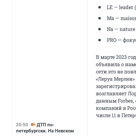
LE — leader
Ma — maison
Na — nature
PRO — фоку
В марте 2023 го
объявила о наме
сети это не пов
«Леруа Мерлен»
зарегистрирова
возглавляет Лор
данным Forbes,
компаний в Росс
числе 11 в Петер
20:50
ДТП по-
петербургски. На Невском