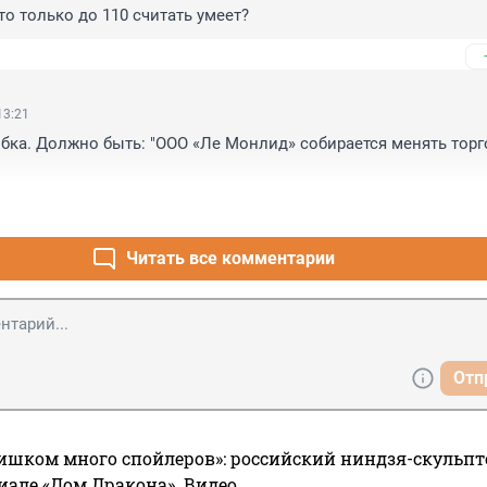
-то только до 110 считать умеет?
13:21
бка. Должно быть: "ООО «Ле Монлид» собирается менять торг
Читать все комментарии
Отп
ишком много спойлеров»: российский ниндзя-скульпт
риале «Дом Дракона». Видео