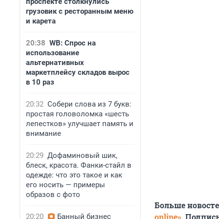
проспекте столкнулись
грузовик с ресторанным меню
и карета
20:38
WB: Спрос на
использование
альтернативных
маркетплейсу складов вырос
в 10 раз
20:32
Собери слова из 7 букв:
простая головоломка «шесть
лепестков» улучшает память и
внимание
20:29
Дофаминовый шик,
блеск, красота. Фанки-стайл в
одежде: что это такое и как
его носить — примеры
образов с фото
Больше новост
online»
. Подпис
20:20
Банный бизнес