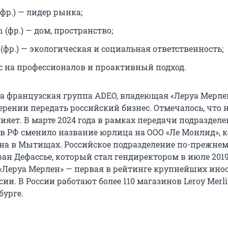
 (фр.) — лидер рынка;
 (фр.) — дом, пространство;
 (фр.) — экологическая и социальная ответственность;
с на профессионалов и проактивный подход.
да французская группа ADEO, владеющая «Леруа Мерле
рении передать российский бизнес. Отмечалось, что н
лияет. В марте 2024 года в рамках передачи подраздел
 в РФ сменило название юрлица на ООО «Ле Монлид»,
на в Мытищах. Российское подразделение по-прежне
ан Дефассье, который стал гендиректором в июле 2019
 «Леруа Мерлен» — первая в рейтинге крупнейших ин
ии. В России работают более 110 магазинов Leroy Merli
бурге.