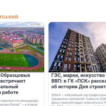
МПАНИЙ
«Образцовых
ГЭС, марки, искусство
 встречают
ВВП: в ГК «ПСК» расск
нальный
об истории Дня строит
а работе
2026-й — юбилейный год профессио
праздника строителей. 9 августа 2026
 строителя топ-менеджеры
День строителя будет отмечаться в 70
минал-Ресурс“ — о планах