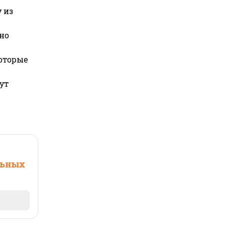
 из
но
которые
ут
льных