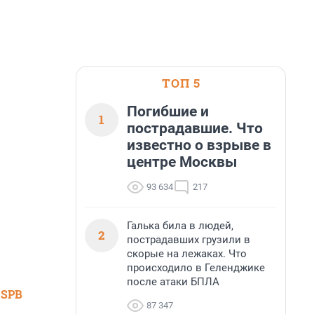
ТОП 5
Погибшие и
1
пострадавшие. Что
известно о взрыве в
центре Москвы
93 634
217
Галька била в людей,
2
пострадавших грузили в
скорые на лежаках. Что
происходило в Геленджике
после атаки БПЛА
 SPB
87 347