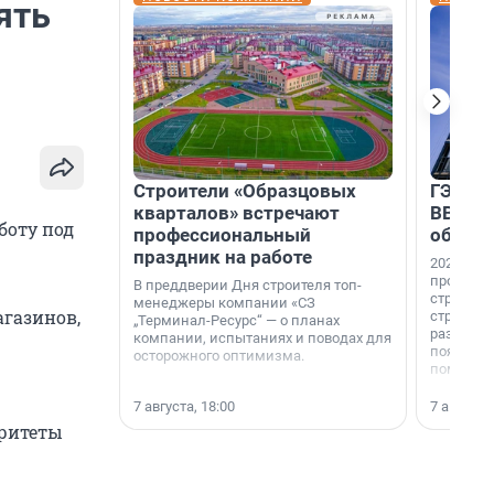
ять
Строители «Образцовых
ГЭС, м
кварталов» встречают
ВВП: в
боту под
профессиональный
об ист
праздник на работе
2026-й —
професси
В преддверии Дня строителя топ-
строителе
менеджеры компании «СЗ
агазинов,
строителя
„Терминал-Ресурс“ — о планах
раз. В ГК
компании, испытаниях и поводах для
появился
осторожного оптимизма.
поменяла
7 августа, 18:00
7 августа,
оритеты