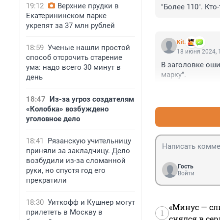
19:12
Верхние прудки в
"Более 110". Кто
Екатерининском парке
укрепят за 37 млн рублей
Kit.
18:59
Ученые нашли простой
18 июня 2024, 
способ отсрочить старение
В заголовке оши
ума: надо всего 30 минут в
марку".
день
18:47
Из-за угроз создателям
«Колобка» возбуждено
уголовное дело
18:41
Рязанскую учительницу
приняли за закладчицу. Дело
возбудили из-за сломанной
Гость
руки, но спустя год его
Войти
прекратили
18:30
Уиткофф и Кушнер могут
«Минус — сл
прилететь в Москву в
1
снялся в се