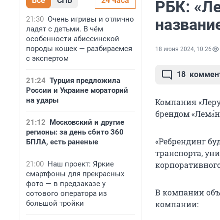
Все
СПБ
24 часа
РБК: «Л
21:30
Очень игривы и отлично
названи
ладят с детьми. В чём
особенности абиссинской
породы кошек — разбираемся
18 июня 2024, 10:26
с экспертом
18
коммен
21:24
Турция предложила
России и Украине мораторий
на удары
Компания «Леру
брендом «Лема́н
21:12
Московский и другие
регионы: за день сбито 360
«Ребрендинг бу
БПЛА, есть раненые
транспорта, ун
21:00
Наш проект: Яркие
корпоративного
смартфоны для прекрасных
фото — в предзаказе у
В компании объ
сотового оператора из
большой тройки
компании: