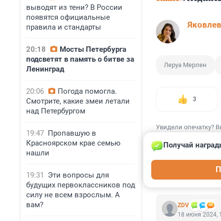
выводят из тени? В России
появятся официальные
Яковле
правила и стандарты
20:18
Мосты Петербурга
подсветят в память о битве за
Леруа Мерлен
Ленинград
20:06
Погода помогла.
3
Смотрите, какие змеи летали
над Петербургом
Увидели опечатку? В
19:47
Пропавшую в
Красноярском крае семью
Получай наград
нашли
П
19:31
Эти вопросы для
КОММЕНТАР
будущих первоклассников под
силу не всем взрослым. А
вам?
ZDV
18 июня 2024, 