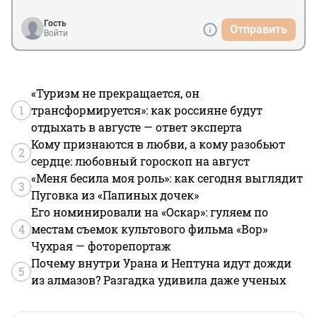
Гость
Отправить
Войти
«Туризм не прекращается, он
1
трансформируется»: как россияне будут
отдыхать в августе — ответ эксперта
Кому признаются в любви, а кому разобьют
2
сердце: любовный гороскоп на август
«Меня бесила моя роль»: как сегодня выглядит
3
Пуговка из «Папиных дочек»
Его номинировали на «Оскар»: гуляем по
4
местам съемок культового фильма «Вор»
Чухрая — фоторепортаж
Почему внутри Урана и Нептуна идут дожди
5
из алмазов? Разгадка удивила даже ученых