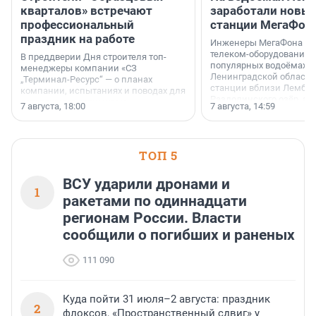
кварталов» встречают
заработали новы
профессиональный
станции МегаФон
праздник на работе
Инженеры МегаФона ус
телеком-оборудование 
В преддверии Дня строителя топ-
популярных водоёмах
менеджеры компании «СЗ
Ленинградской области
„Терминал-Ресурс“ — о планах
станции вблизи Лембол
компании, испытаниях и поводах для
Раздолинского озёр, а 
осторожного оптимизма.
7 августа, 18:00
7 августа, 14:59
недалеко от Большого Т
водопада.
ТОП 5
ВСУ ударили дронами и
1
ракетами по одиннадцати
регионам России. Власти
сообщили о погибших и раненых
111 090
Куда пойти 31 июля–2 августа: праздник
2
флоксов, «Пространственный сдвиг» у