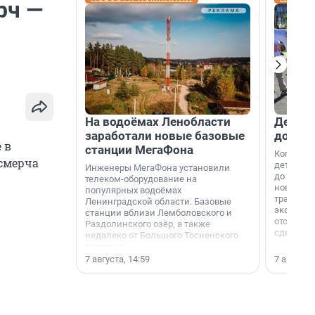
рч —
На водоёмах Ленобласти
Девело
заработали новые базовые
добро
 в
станции МегаФона
Когда-то
 смерча
дети игр
Инженеры МегаФона установили
до темно
телеком-оборудование на
новости н
популярных водоёмах
традиция
Ленинградской области. Базовые
экономич
станции вблизи Лемболовского и
отсутств
Раздолинского озёр, а также
сделали 
недалеко от Большого Тосненского
водопада.
7 августа, 14:59
7 августа,