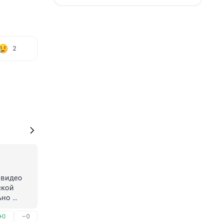
2
видео 
кой 
но 
мости. 
+0
–0