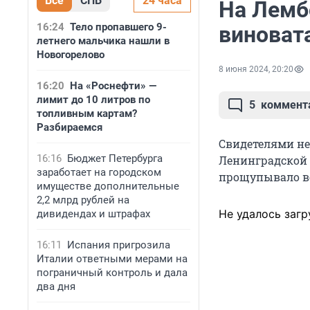
Все
СПБ
24 часа
На Лемб
16:24
Тело пропавшего 9-
виноват
летнего мальчика нашли в
Новогорелово
8 июня 2024, 20:20
16:20
На «Роснефти» —
лимит до 10 литров по
5
коммент
топливным картам?
Разбираемся
Свидетелями не
16:16
Бюджет Петербурга
Ленинградской 
заработает на городском
прощупывало во
имуществе дополнительные
2,2 млрд рублей на
Не удалось загр
дивидендах и штрафах
16:11
Испания пригрозила
Италии ответными мерами на
пограничный контроль и дала
два дня