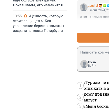
еще больше электричек.
высокоскоростно
Показываем, что изменится
t_andrei
вспышки молний
8 июня 2024, 2
ставить на пауз
13:55
«Ценность, которую
я вот только поз
интеллекта (ИИ)
стоит защищать». Как
области кадрами
укрепление берегов поможет
анализирует вид
сохранить пляжи Петербурга
для замены молн
состязательные 
плавный перехо
Гость
Войти
«Туризм не 
1
отдыхать в а
Кому призна
2
август
3
«Меня бесил