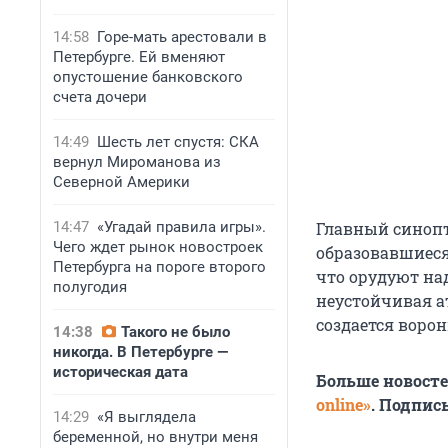
14:58
Горе-мать арестовали в
Петербурге. Ей вменяют
опустошение банковского
счета дочери
14:49
Шесть лет спустя: СКА
вернул Мироманова из
Северной Америки
14:47
«Угадай правила игры».
Главный синопт
Чего ждет рынок новостроек
образовавшиеся
Петербурга на пороге второго
что орудуют на
полугодия
неустойчивая а
создается ворон
14:38
Такого не было
никогда. В Петербурге —
историческая дата
Больше новост
online»
. Подпис
14:29
«Я выглядела
беременной, но внутри меня