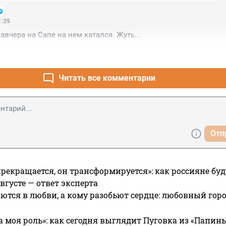
й камеры и специализированных триггеров, реагирующих на 
. Эти триггеры позволяют фиксировать молнии и автоматиче
1:39
у запись до следующей вспышки. Интеграция искусственного 
авчера на Сапе на нем катался. Жуть...
 позволяет не только обнаруживать молнии, но и заполнять их
 из других вспышек, что улучшает качество изображения. ИИ 
еопоток, обнаруживает молнии и использует алгоритмы инпе
ий на данные из других кадров. Такие технологии, как генер
сети (GAN), помогают создать реалистичное заполнение, обес
Читать все комментарии
д
Отп
прекращается, он трансформируется»: как россияне буд
вгусте — ответ эксперта
ются в любви, а кому разобьют сердце: любовный гор
а моя роль»: как сегодня выглядит Пуговка из «Папин