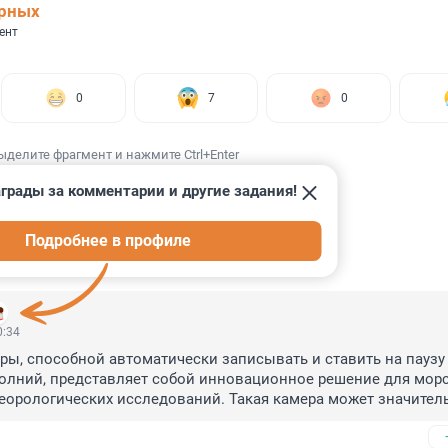
ерных
ент
0
7
0
ыделите фрагмент и нажмите Ctrl+Enter
грады за комментарии и другие задания!
Подробнее в профиле
ИИ
5
0:34
ры, способной автоматически записывать и ставить на паузу 
олний, представляет собой инновационное решение для морс
еорологических исследований. Такая камера может значитель
сность и эффективность наблюдений в условиях низкой види
п работы устройства заключается в использовании 