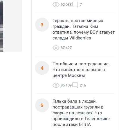
92 038
7
Теракты против мирных
3
граждан. Татьяна Ким
ответила, почему ВСУ атакует
склады Wildberries
87 427
Погибшие и пострадавшие.
4
Что известно о взрыве в
центре Москвы
85 109
216
Галька била в людей,
5
пострадавших грузили в
скорые на лежаках. Что
происходило в Геленджике
после атаки БПЛА