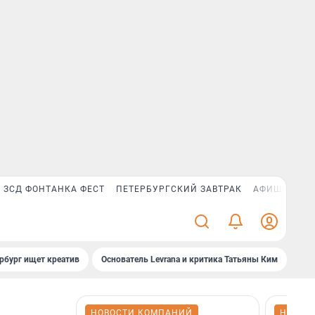
ЗСД ФОНТАНКА ФЕСТ
ПЕТЕРБУРГСКИЙ ЗАВТРАК
АФИША PLUS
рбург ищет креатив
Основатель Levrana и критика Татьяны Ким
Зач
НОВОСТИ КОМПАНИЙ
НОВОС