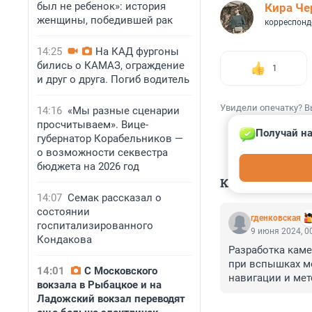
был не ребенок»: история
Кира Ч
женщины, победившей рак
корреспонд
14:25
На КАД фургоны
бились о КАМАЗ, ограждение
1
и друг о друга. Погиб водитель
Увидели опечатку? В
14:16
«Мы разные сценарии
просчитываем». Вице-
Получай на
губернатор Корабельников —
о возможности секвестра
бюджета на 2026 год
КОММЕНТАР
14:07
Семак рассказал о
состоянии
гденковская
госпитализированного
9 июня 2024, 0
Кондакова
Разработка каме
при вспышках м
14:01
С Московского
навигации и мет
вокзала в Рыбацкое и на
повысить безопа
Ладожский вокзал переводят
Основной принци