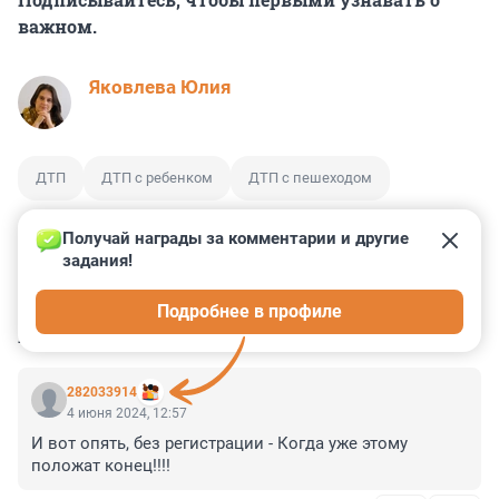
важном.
Яковлева Юлия
ДТП
ДТП с ребенком
ДТП с пешеходом
Получай награды за комментарии и другие 
задания!
0
0
0
2
0
Подробнее в профиле
КОММЕНТАРИИ
12
282033914
4 июня 2024, 12:57
И вот опять, без регистрации - Когда уже этому 
положат конец!!!!