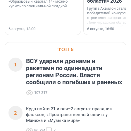
области» 2026
«Образцовый квартал 14» можно
купить со специальной скидкой.
Группа Аквилон стала 
победителей конкурса 
строительная организа
Ленинградской области 
номинации «Самый
6 августа, 18:00
6 августа, 16:50
клиентоориентированн
застройщик Ленинград
области».
ТОП 5
ВСУ ударили дронами и
1
ракетами по одиннадцати
регионам России. Власти
сообщили о погибших и раненых
107 217
Куда пойти 31 июля–2 августа: праздник
2
флоксов, «Пространственный сдвиг» у
Манежа и «Музыка мира»
86 734
7