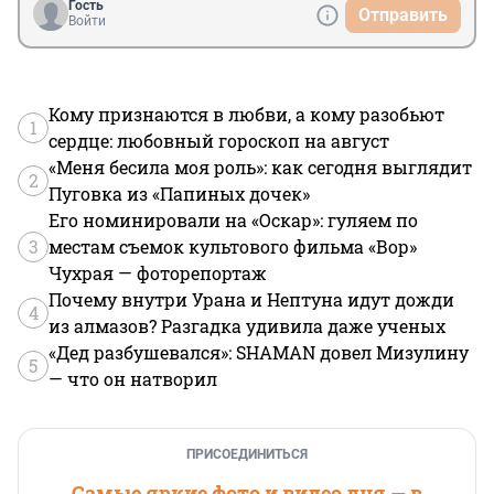
Гость
Отправить
Войти
Кому признаются в любви, а кому разобьют
1
сердце: любовный гороскоп на август
«Меня бесила моя роль»: как сегодня выглядит
2
Пуговка из «Папиных дочек»
Его номинировали на «Оскар»: гуляем по
3
местам съемок культового фильма «Вор»
Чухрая — фоторепортаж
Почему внутри Урана и Нептуна идут дожди
4
из алмазов? Разгадка удивила даже ученых
«Дед разбушевался»: SHAMAN довел Мизулину
5
— что он натворил
ПРИСОЕДИНИТЬСЯ
Самые яркие фото и видео дня — в