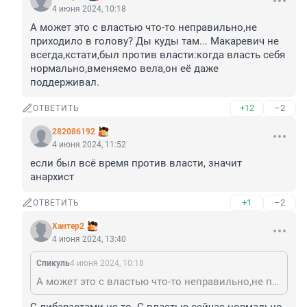
4 июня 2024, 10:18
А может это с властью что-то неправильно,не 
приходило в голову? Ды куды там... Макаревич не 
всегда,кстати,был против власти:когда власть себя 
нормально,вменяемо вела,он её даже 
поддерживал.
+12
–2
ОТВЕТИТЬ
282086192
4 июня 2024, 11:52
если был всё время против власти, значит 
анархист
+1
–2
ОТВЕТИТЬ
Хантер2
4 июня 2024, 13:40
Спикуль
4 июня 2024, 10:18
А может это с властью что-то неправильно,не приходило в голову? Ды куды там... Макаревич не всегда,кстати,был против власти:когда власть себя нормально,вменяемо вела,он её даже поддерживал.