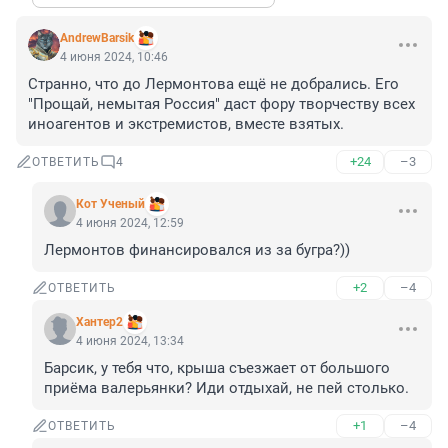
AndrewBarsik
4 июня 2024, 10:46
Странно, что до Лермонтова ещё не добрались. Его 
"Прощай, немытая Россия" даст фору творчеству всех 
иноагентов и экстремистов, вместе взятых.
+24
–3
ОТВЕТИТЬ
4
Кот Ученый
4 июня 2024, 12:59
Лермонтов финансировался из за бугра?))
+2
–4
ОТВЕТИТЬ
Хантер2
4 июня 2024, 13:34
Барсик, у тебя что, крыша съезжает от большого 
приёма валерьянки? Иди отдыхай, не пей столько.
+1
–4
ОТВЕТИТЬ