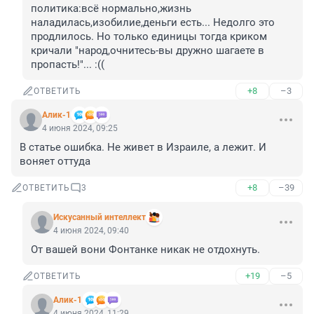
политика:всё нормально,жизнь 
наладилась,изобилие,деньги есть... Недолго это 
продлилось. Но только единицы тогда криком 
кричали "народ,очнитесь-вы дружно шагаете в 
пропасть!"... :((
+8
–3
ОТВЕТИТЬ
Алик-1
4 июня 2024, 09:25
В статье ошибка. Не живет в Израиле, а лежит. И 
воняет оттуда
+8
–39
ОТВЕТИТЬ
3
Искусанный интеллект
4 июня 2024, 09:40
От вашей вони Фонтанке никак не отдохнуть.
+19
–5
ОТВЕТИТЬ
Алик-1
4 июня 2024, 11:29