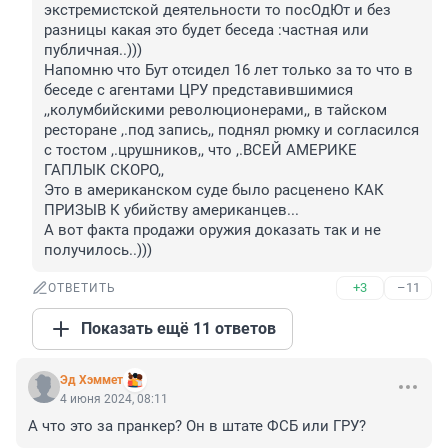
экстремистской деятельности то посОдЮт и без 
разницы какая это будет беседа :частная или 
публичная..)))

Напомню что Бут отсидел 16 лет только за то что в 
беседе с агентами ЦРУ представившимися 
,,колумбийскими революционерами,, в тайском 
ресторане ,.под запись,, поднял рюмку и согласился 
с тостом ,.црушников,, что ,.ВСЕЙ АМЕРИКЕ 
ГАПЛЫК СКОРО,, 

Это в американском суде было расценено КАК 
ПРИЗЫВ К убийству американцев...

А вот факта продажи оружия доказать так и не 
получилось..)))
+3
–11
ОТВЕТИТЬ
Показать ещё 11 ответов
Эд Хэммет
4 июня 2024, 08:11
А что это за пранкер? Он в штате ФСБ или ГРУ?