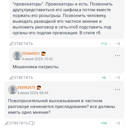
"провокаторы". Провокаторы и есть. Позвонить 
другу,представиться его шефом,а потом вместе 
поржать-это розыгрыш. Позвонить человеку, 
выведать разводкой его частное мнение и 
выложить разговор в сеть,чтоб подставить под 
органы-это подлая провокация. В стиле гб.
+13
–3
ОТВЕТИТЬ
253460531
4 июня 2024, 10:42
Мошенники-патриоты.
+6
–3
ОТВЕТИТЬ
282062675
4 июня 2024, 08:34
Повопросительней высказывания в частном 
разговоре начинается преследование? все должны 
иметь одно мнение?
+34
–3
ОТВЕТИТЬ
1