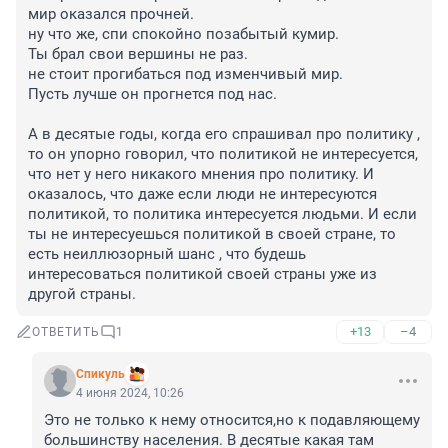
мир оказался прочней.

ну что же, спи спокойно позабытый кумир.

Ты брал свои вершины не раз.

не стоит прогибаться под изменчивый мир.

Пусть лучше он прогнется под нас.

А в десятые годы, когда его спрашивал про политику , 
то он упорно говорил, что политикой не интересуется, 
что нет у него никакого мнения про политику. И 
оказалось, что даже если люди не интересуются 
политикой, то политика интересуется людьми. И если 
ты не интересуешься политикой в своей стране, то 
есть неиллюзорный шанс , что будешь 
интересоваться политикой своей страны уже из 
другой страны.
+13
–4
ОТВЕТИТЬ
1
Спикуль
4 июня 2024, 10:26
Это не только к нему относится,но к подавляющему 
большинству населения. В десятые какая там 