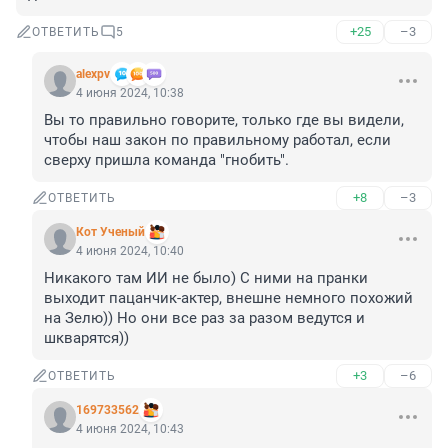
+25
–3
ОТВЕТИТЬ
5
alexpv
4 июня 2024, 10:38
Вы то правильно говорите, только где вы видели, 
чтобы наш закон по правильному работал, если 
сверху пришла команда "гнобить".
+8
–3
ОТВЕТИТЬ
Кот Ученый
4 июня 2024, 10:40
Никакого там ИИ не было) С ними на пранки 
выходит пацанчик-актер, внешне немного похожий 
на Зелю)) Но они все раз за разом ведутся и 
шкварятся))
+3
–6
ОТВЕТИТЬ
169733562
4 июня 2024, 10:43