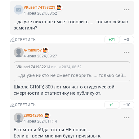
VKuser174198221
4 июня 2024, 08:52
...да уже никто не смеет говорить......только сейчас 
заметили?
+21
–3
ОТВЕТИТЬ
A-rSmurov
4 июня 2024, 09:27
VKuser174198221
4 июня 2024, 08:52
...да уже никто не смеет говорить......только сейчас заметили?
Школа СПбГУ, 300 лет молчат о студенческой 
смертности и статистику не публикуют.
+1
–10
ОТВЕТИТЬ
280242965
4 июня 2024, 11:14
В том-то и бЯда что ты НЕ понял...

Если в твоем мнении будут призывы к 