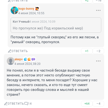
+2
–16
ОТВЕТИТЬ
bugs-bunny
4 июня 2024, 10:55
Кот Ученый
4 июня 2024, 10:09
Но прогнулся же) Под израильский мир)
Потому как не "глупый скворец" из его же песни, а 
"умный" скворец, прогнулся.
+1
–2
ОТВЕТИТЬ
alexpv
4 июня 2024, 08:20
Не понял, если я в частной беседе выражу свое 
мнение, а потом этот некто опубликует частную 
беседу в интернете, то меня посадят? Хорошие у нас 
законы, нечего сказать, и кто-то еще тут смеет 
говорить про свободу слова и мыслей в нашей 
стране?
+64
–4
ОТВЕТИТЬ
14