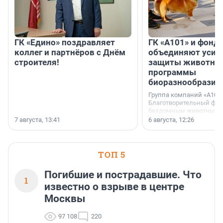
ГК «Едино» поздравляет
ГК «А101» и фонд
коллег и партнёров с Днём
объединяют усил
строителя!
защиты животных
программы
биоразнообразия
Группа компаний «А101»
Благотворительный фо
бездомным животным 
заключили соглашение
7 августа, 13:41
6 августа, 12:26
стратегическом сотрудн
ТОП 5
Погибшие и пострадавшие. Что
1
известно о взрыве в центре
Москвы
97 108
220