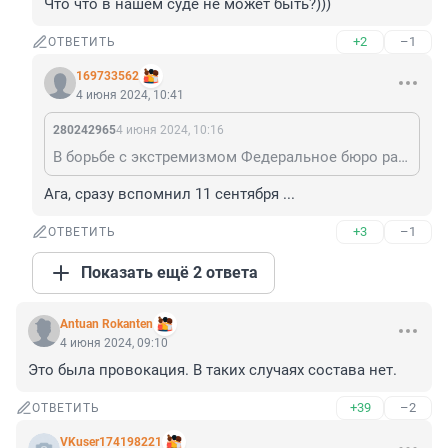
Что что в нашем суде не может быть?)))
+2
–1
ОТВЕТИТЬ
169733562
4 июня 2024, 10:41
280242965
4 июня 2024, 10:16
В борьбе с экстремизмом Федеральное бюро расследований (ФБР) США активно использует агентов под прикрытием — так называемых "подсадных уток". Эти агенты не только выуживают информацию у подозреваемых, но провоцируют их на преступления, пишет New-York Times. По мнению правозащитников, ФБР таким образом просто фабрикует дела, и осужденные в результате применения такой тактики по профилактике преступлений не представляют угрозы для американского общества. Издание также приводит слова руководителя одного из подразделений ФБР Майкла Стейнбаха: "Мы не собираемся ждать, пока человек мобилизуется самостоятельно. Мы не будем сидеть и выжидать, зная, что данное лицо активно планирует заговор".
Ага, сразу вспомнил 11 сентября ...
+3
–1
ОТВЕТИТЬ
Показать ещё 2 ответа
Antuan Rokanten
4 июня 2024, 09:10
Это была провокация. В таких случаях состава нет.
+39
–2
ОТВЕТИТЬ
VKuser174198221