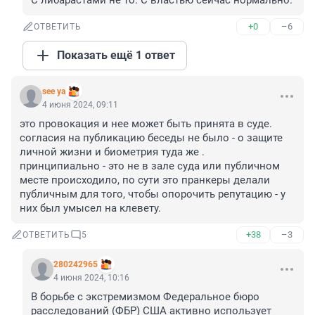
С либарастами не то. С властью сейчас нормально.
+0
–6
ОТВЕТИТЬ
Показать ещё 1 ответ
see ya
4 июня 2024, 09:11
это провокация и нее может быть принята в суде.

согласия на публикацию беседы не было - о защите 
личной жизни и биометрия туда же . 

принципиально - это не в зале суда или публичном 
месте происходило, по сути это пранкеры делали 
публичным для того, чтобы опорочить репутацию - у 
них был умысел на клевету.
+38
–3
ОТВЕТИТЬ
5
280242965
4 июня 2024, 10:16
В борьбе с экстремизмом Федеральное бюро 
расследований (ФБР) США активно использует 