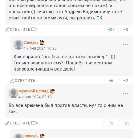
это все нейросеть и голос совсем не похож). и 
прокатило)). считаю, что Андрею Вадимовичу тоже 
стоит пойти по этому пути, потроллить СК.
+27
–3
ОТВЕТИТЬ
1
Спикуль
4 июня 2024, 10:20
Как вариант-"это был не я,а тоже пранкер". :))) 
Только зачем это ему?! Пошлёт в известном 
направлении,да и все дела!
+6
–2
ОТВЕТИТЬ
Мужской Взгляд
4 июня 2024, 09:18
Во все времена был против власти, ну что с ним не 
так..
+5
–25
ОТВЕТИТЬ
4
Спикуль