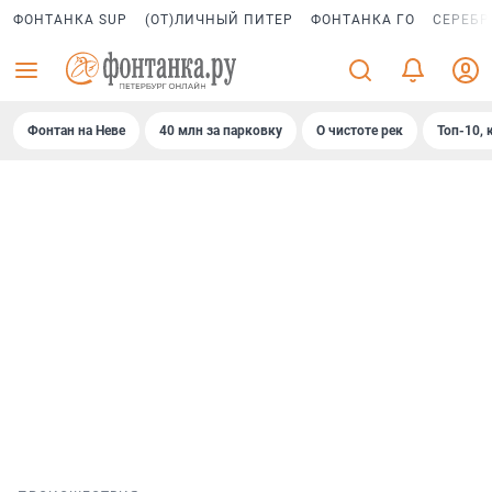
ФОНТАНКА SUP
(ОТ)ЛИЧНЫЙ ПИТЕР
ФОНТАНКА ГО
СЕРЕБР
Фонтан на Неве
40 млн за парковку
О чистоте рек
Топ-10, 