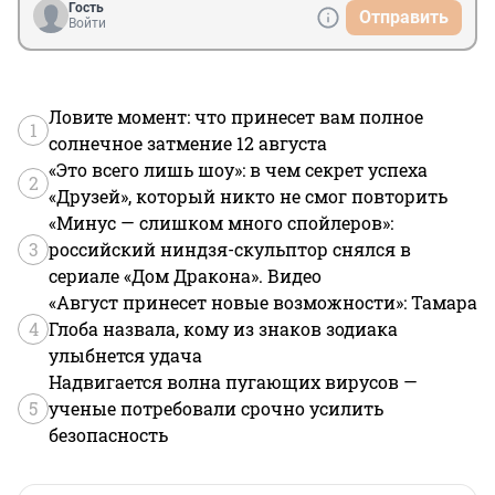
Гость
Отправить
Войти
Ловите момент: что принесет вам полное
1
солнечное затмение 12 августа
«Это всего лишь шоу»: в чем секрет успеха
2
«Друзей», который никто не смог повторить
«Минус — слишком много спойлеров»:
3
российский ниндзя-скульптор снялся в
сериале «Дом Дракона». Видео
«Август принесет новые возможности»: Тамара
4
Глоба назвала, кому из знаков зодиака
улыбнется удача
Надвигается волна пугающих вирусов —
5
ученые потребовали срочно усилить
безопасность