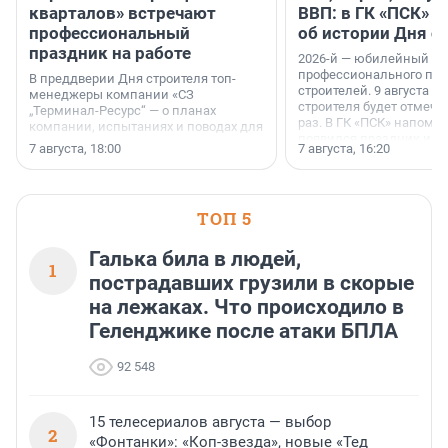
кварталов» встречают
ВВП: в ГК «ПСК» р
профессиональный
об истории Дня с
праздник на работе
2026-й — юбилейный го
профессионального пр
В преддверии Дня строителя топ-
строителей. 9 августа 2
менеджеры компании «СЗ
строителя будет отмечат
„Терминал-Ресурс“ — о планах
раз. В ГК «ПСК» напомни
компании, испытаниях и поводах для
появился праздник и к
осторожного оптимизма.
7 августа, 18:00
7 августа, 16:20
поменялась роль строит
ТОП 5
Галька била в людей,
1
пострадавших грузили в скорые
на лежаках. Что происходило в
Геленджике после атаки БПЛА
92 548
15 телесериалов августа — выбор
2
«Фонтанки»: «Коп-звезда», новые «Тед