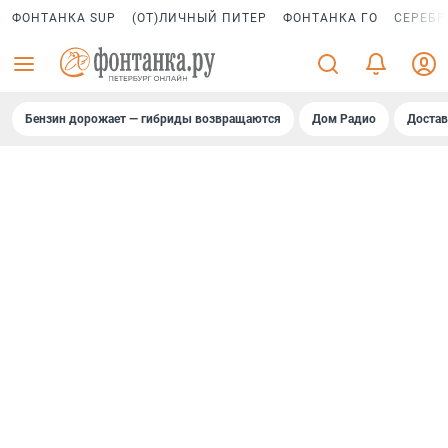
ФОНТАНКА SUP
(ОТ)ЛИЧНЫЙ ПИТЕР
ФОНТАНКА ГО
СЕРЕБР
Бензин дорожает — гибриды возвращаются
Дом Радио
Достав