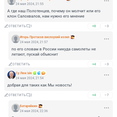
24 мая 2024, 21:55
А где наш Полотенцев, почему он молчит или его 
клон Салохвалов, нам нужно его мнение
+8
–3
ОТВЕТИТЬ
1
Игoрь Прoтасoв вислоухий козел
24 мая 2024, 21:57
по его словам в России никуда самолеты не 
летают, пускай объяснит
+4
–3
ОТВЕТИТЬ
Су Люк Ын
24 мая 2024, 21:54
добрая для таких как Мы новость!
+4
–7
ОТВЕТИТЬ
2
Батарейкин
24 мая 2024, 22:36