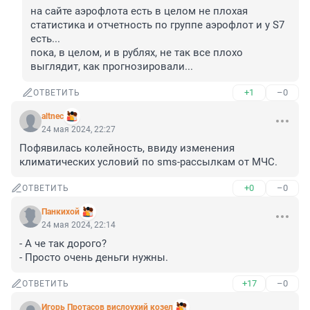
на сайте аэрофлота есть в целом не плохая 
статистика и отчетность по группе аэрофлот и у S7 
есть... 

пока, в целом, и в рублях, не так все плохо 
выглядит, как прогнозировали...
+1
–0
ОТВЕТИТЬ
altnec
24 мая 2024, 22:27
Пофявилась колейность, ввиду изменения 
климатических условий по sms-рассылкам от МЧС.
+0
–0
ОТВЕТИТЬ
Панкихой
24 мая 2024, 22:14
- А че так дорого?

- Просто очень деньги нужны.
+17
–0
ОТВЕТИТЬ
Игoрь Прoтасoв вислоухий козел