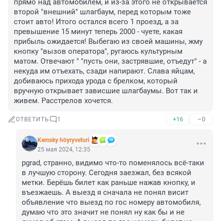
прямо над автомобилем, и из-за этого не открывается 
второй "внешний" шлагбаум, перед которым тоже 
стоит авто! Итого остался всего 1 проезд, а за 
превышение 15 минут теперь 2000 - чуете, какая 
прибыль ожидается! Выбегаю из своей машины, жму 
кнопку "вызов оператора", ругаюсь культурным 
матом. Отвечают " "пусть они, застрявшие, отъедут" - а 
некуда им отъехать, сзади напирают. Слава яйцам, 
добиваюсь прихода урода с брелком, который 
вручную открывает зависшие шлагбаумы. Вот так и 
живем. Расстрелов хочется.
+16
–0
ОТВЕТИТЬ
1
Kemsky höyryveturi
25 мая 2024, 12:35
pgrad, странно, видимо что-то поменялось всё-таки 
в лучшую сторону. Сегодня заезжал, без всякой 
метки. Берёшь билет как раньше нажав кнопку, и 
въезжаешь. А выезд я сначала не понял висит 
объявление что выезд по гос номеру автомобиля, 
думаю что это значит не понял ну как бы и не 