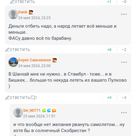
+1
–0
ОТВЕТИТЬ
Danik
24 мая 2024, 23:25
Деньги отбить надо, а народ летает всё меньше и 
меньше.

ФАСу давно всё по барабану.
+8
–2
ОТВЕТИТЬ
Борис Самохвалов
24 мая 2024, 23:00
В Шанхай мне не нужно.. в Стамбул - тоже... и в 
Бишкек... больше-то некуда лететь из вашего Пулково 
)
+9
–3
ОТВЕТИТЬ
1
Ser_N0771
25 мая 2024, 11:51
и что вообще нет желания рвануть самолетом... ну 
хотя бы в солнечный Скобристан ?
