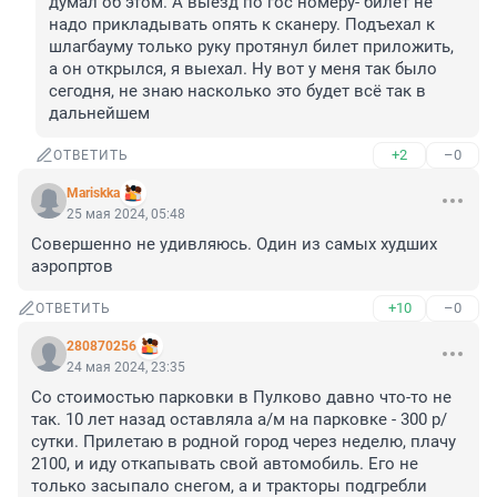
думал об этом. А выезд по гос номеру- билет не 
надо прикладывать опять к сканеру. Подъехал к 
шлагбауму только руку протянул билет приложить, 
а он открылся, я выехал. Ну вот у меня так было 
сегодня, не знаю насколько это будет всё так в 
дальнейшем
+2
–0
ОТВЕТИТЬ
Mariskka
25 мая 2024, 05:48
Совершенно не удивляюсь. Один из самых худших 
аэропртов
+10
–0
ОТВЕТИТЬ
280870256
24 мая 2024, 23:35
Со стоимостью парковки в Пулково давно что-то не 
так. 10 лет назад оставляла а/м на парковке - 300 р/
сутки. Прилетаю в родной город через неделю, плачу 
2100, и иду откапывать свой автомобиль. Его не 
только засыпало снегом, а и тракторы подгребли 