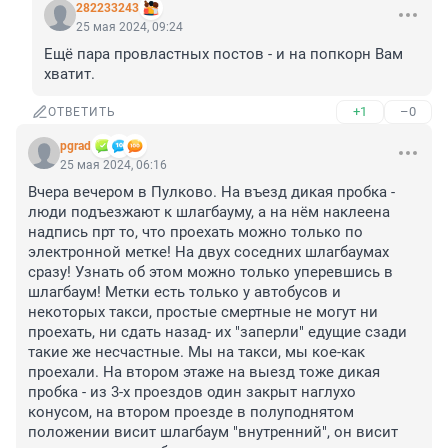
282233243
25 мая 2024, 09:24
Ещё пара провластных постов - и на попкорн Вам 
хватит.
+1
–0
ОТВЕТИТЬ
pgrad
25 мая 2024, 06:16
Вчера вечером в Пулково. На въезд дикая пробка - 
люди подъезжают к шлагбауму, а на нём наклеена 
надпись прт то, что проехать можно только по 
электронной метке! На двух соседних шлагбаумах 
сразу! Узнать об этом можно только уперевшись в 
шлагбаум! Метки есть только у автобусов и 
некоторых такси, простые смертные не могут ни 
проехать, ни сдать назад- их "заперли" едущие сзади 
такие же несчастные. Мы на такси, мы кое-как 
проехали. На втором этаже на выезд тоже дикая 
пробка - из 3-х проездов один закрыт наглухо 
конусом, на втором проезде в полуподнятом 
положении висит шлагбаум "внутренний", он висит 