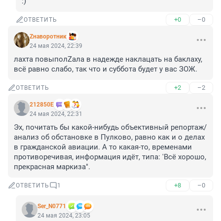
:)
+0
–0
ОТВЕТИТЬ
Zнаворотник
24 мая 2024, 22:39
лахта повыполZала в надежде наклацать на баклаху, 
всё равно слабо, так что и суббота будет у вас ЗОЖ.
+2
–2
ОТВЕТИТЬ
212850Е
24 мая 2024, 22:31
Эх, почитать бы какой-нибудь объективный репортаж/
анализ об обстановке в Пулково, равно как и о делах 
в гражданской авиации. А то какая-то, временами 
противоречивая, информация идёт, типа: 'Всё хорошо, 
прекрасная маркиза".
+8
–0
ОТВЕТИТЬ
1
Ser_N0771
24 мая 2024, 23:05