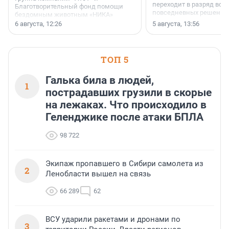
переходит в разряд вос
Благотворительный фонд помощи
повседневных решений
бездомным животным «НИКА»
заключили соглашение о
6 августа, 12:26
5 августа, 13:56
стратегическом сотрудничестве.
ТОП 5
Галька била в людей,
1
пострадавших грузили в скорые
на лежаках. Что происходило в
Геленджике после атаки БПЛА
98 722
Экипаж пропавшего в Сибири самолета из
2
Ленобласти вышел на связь
66 289
62
ВСУ ударили ракетами и дронами по
3