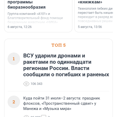
программы
«книжкам»
биоразнообразия
Технология гибких дисп
перестает быть нишевы
Группа компаний «А101» и
переходит в разряд вос
Благотворительный фонд помощи
повседневных решений
бездомным животным «НИКА»
заключили соглашение о
6 августа, 12:26
5 августа, 13:56
стратегическом сотрудничестве.
ТОП 5
ВСУ ударили дронами и
1
ракетами по одиннадцати
регионам России. Власти
сообщили о погибших и раненых
106 343
Куда пойти 31 июля–2 августа: праздник
2
флоксов, «Пространственный сдвиг» у
Манежа и «Музыка мира»