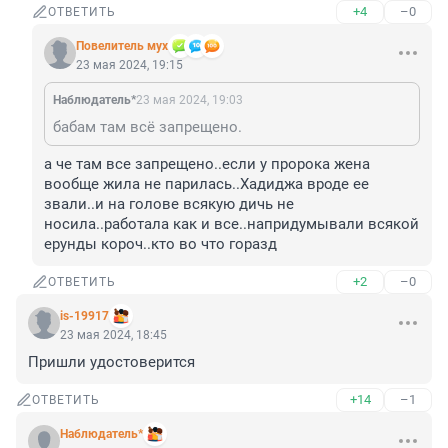
+4
–0
ОТВЕТИТЬ
Повелитель мух
23 мая 2024, 19:15
Наблюдатель*
23 мая 2024, 19:03
бабам там всё запрещено.
а че там все запрещено..если у пророка жена 
вообще жила не парилась..Хадиджа вроде ее 
звали..и на голове всякую дичь не 
носила..работала как и все..напридумывали всякой 
ерунды короч..кто во что горазд
+2
–0
ОТВЕТИТЬ
is-19917
23 мая 2024, 18:45
Пришли удостоверится
+14
–1
ОТВЕТИТЬ
Наблюдатель*