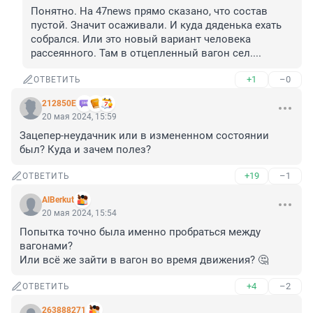
Понятно. На 47news прямо сказано, что состав 
пустой. Значит осаживали. И куда дяденька ехать 
собрался. Или это новый вариант человека 
рассеянного. Там в отцепленный вагон сел....
+1
–0
ОТВЕТИТЬ
212850Е
20 мая 2024, 15:59
Зацепер-неудачник или в измененном состоянии 
был? Куда и зачем полез?
+19
–1
ОТВЕТИТЬ
AlBerkut
20 мая 2024, 15:54
Попытка точно была именно пробраться между 
вагонами? 

Или всё же зайти в вагон во время движения? 🤔
+4
–2
ОТВЕТИТЬ
263888271