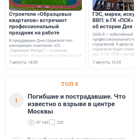
Строители «Образцовых
ГЭС, марки, искус
кварталов» встречают
ВВП: в ГК «ПСК» р
профессиональный
об истории Дня с
праздник на работе
2026-й — юбилейный го
профессионального пр
В преддверии Дня строителя топ-
строителей. 9 августа 2
менеджеры компании «СЗ
строителя будет отмечат
„Терминал-Ресурс“ — о планах
раз. В ГК «ПСК» напомни
компании, испытаниях и поводах для
появился праздник и к
осторожного оптимизма.
7 августа, 18:00
7 августа, 16:20
поменялась роль строит
ТОП 5
Погибшие и пострадавшие. Что
1
известно о взрыве в центре
Москвы
97 140
220