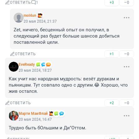
+3
–0
ОТВЕТИТЬ
1
mol4un
20 мая 2024, 21:37
Zet, ничего, бесценный опыт он получил, в 
следующий раз будет больше шансов добиться 
поставленной цели.
+1
–0
ОТВЕТИТЬ
EveReady
20 мая 2024, 18:27
Как учит нас народная мудрость: везёт дуракам и 
пьяницам. Тут совпало одно с другим.😂 Хорошо, что 
жив остался.
+2
–0
ОТВЕТИТЬ
Марти МакФлай
20 мая 2024, 16:47
Трудно быть бОльшим и Ди"Оттом.