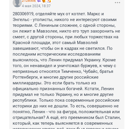
212850Е
4 мая 2024, 18:37
280306919, отделяйте мух от котлет. Маркс и 
Энгельс - утописты, никого не интересуют своими 
теориями. С Лениным сложнее, с одной стороны, 
он лежит в Мавзолее, никто его труп захоронить не 
смеет, с другой стороны, при любых торжествах на 
Красной площади, этот самый Мавзолей 
завешивают, чтобы он в кадрах не светился. По 
последним историческим исследованиям 
выяснилось, что Ленин придумал Украину. Кроме 
того, он ненавидел и уничтожал буржуев, к чему с 
неприязнью относятся Тимченко, Чубайс, братья 
Роттенберги, и многие другие российские 
миллиардеры. Это если брать только из 
официально признанных богачей. Кстати, Ленин 
придумал не только Украину, но и многие другие 
республики. Только пока современные российские 
историки до них не дошли. То есть, совершенно не 
понятно, Ленин - что за фигура, положительная или 
отрицательная? А ещё, его преемником был Сталин, 
который, как теперь выясняется в современных 