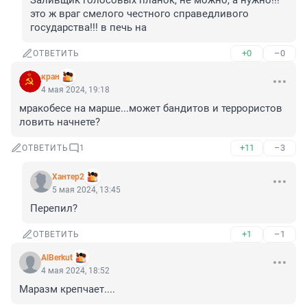
Заливщик голосовых планок, не можно, а нужно!!! 
это ж враг смелого честного справедливого 
государства!!! в печь на
+0
–0
ОТВЕТИТЬ
кран
4 мая 2024, 19:18
мракобесе на марше...может бандитов и террористов 
ловить начнете?
+11
–3
ОТВЕТИТЬ
1
Хантер2
5 мая 2024, 13:45
Перепил?
+1
–1
ОТВЕТИТЬ
AlBerkut
4 мая 2024, 18:52
Маразм крепчает....