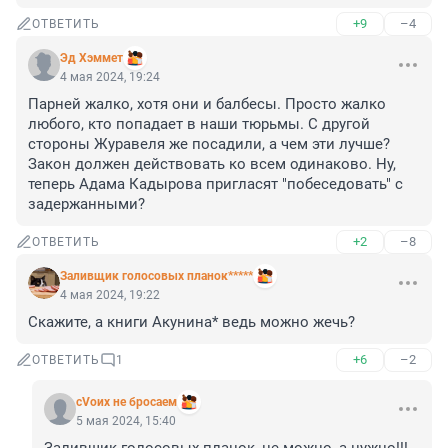
+9
–4
ОТВЕТИТЬ
Эд Хэммет
4 мая 2024, 19:24
Парней жалко, хотя они и балбесы. Просто жалко 
любого, кто попадает в наши тюрьмы. С другой 
стороны Журавеля же посадили, а чем эти лучше? 
Закон должен действовать ко всем одинаково. Ну, 
теперь Адама Кадырова пригласят "побеседовать" с 
задержанными?
+2
–8
ОТВЕТИТЬ
Заливщик голосовых планок*****
4 мая 2024, 19:22
Скажите, а книги Акунина* ведь можно жечь?
+6
–2
ОТВЕТИТЬ
1
сVоих не бросаем
5 мая 2024, 15:40