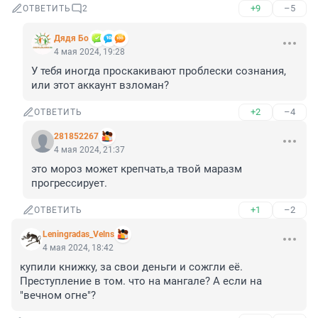
+9
–5
ОТВЕТИТЬ
2
Дядя Бо
4 мая 2024, 19:28
У тебя иногда проскакивают проблески сознания, 
или этот аккаунт взломан?
+2
–4
ОТВЕТИТЬ
281852267
4 мая 2024, 21:37
это мороз может крепчать,а твой маразм 
прогрессирует.
+1
–2
ОТВЕТИТЬ
Leningradas_Velns
4 мая 2024, 18:42
купили книжку, за свои деньги и сожгли её. 
Преступление в том. что на мангале? А если на 
"вечном огне"?