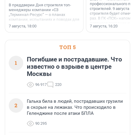
профессионального пр
В преддверии Дня строителя топ-
строителей. 9 августа 2
менеджеры компании «СЗ
строителя будет отмечат
„Терминал-Ресурс“ — о планах
раз. В ГК «ПСК» напомни
компании, испытаниях и поводах для
появился праздник и к
осторожного оптимизма.
7 августа, 18:00
7 августа, 16:20
поменялась роль строит
ТОП 5
Погибшие и пострадавшие. Что
1
известно о взрыве в центре
Москвы
96 917
220
Галька била в людей, пострадавших грузили
2
в скорые на лежаках. Что происходило в
Геленджике после атаки БПЛА
90 295