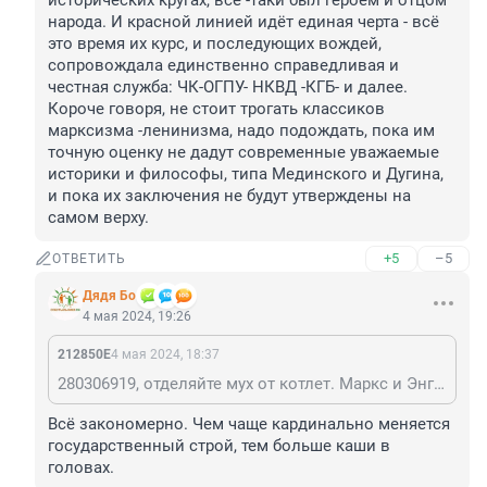
исторических кругах, всё -таки был героем и отцом 
народа. И красной линией идёт единая черта - всё 
это время их курс, и последующих вождей, 
сопровождала единственно справедливая и 
честная служба: ЧК-ОГПУ- НКВД -КГБ- и далее. 
Короче говоря, не стоит трогать классиков 
марксизма -ленинизма, надо подождать, пока им 
точную оценку не дадут современные уважаемые 
историки и философы, типа Мединского и Дугина, 
и пока их заключения не будут утверждены на 
самом верху.
+5
–5
ОТВЕТИТЬ
Дядя Бо
4 мая 2024, 19:26
212850Е
4 мая 2024, 18:37
280306919, отделяйте мух от котлет. Маркс и Энгельс - утописты, никого не интересуют своими теориями. С Лениным сложнее, с одной стороны, он лежит в Мавзолее, никто его труп захоронить не смеет, с другой стороны, при любых торжествах на Красной площади, этот самый Мавзолей завешивают, чтобы он в кадрах не светился. По последним историческим исследованиям выяснилось, что Ленин придумал Украину. Кроме того, он ненавидел и уничтожал буржуев, к чему с неприязнью относятся Тимченко, Чубайс, братья Роттенберги, и многие другие российские миллиардеры. Это если брать только из официально признанных богачей. Кстати, Ленин придумал не только Украину, но и многие другие республики. Только пока современные российские историки до них не дошли. То есть, совершенно не понятно, Ленин - что за фигура, положительная или отрицательная? А ещё, его преемником был Сталин, который, как теперь выясняется в современных исторических кругах, всё -таки был героем и отцом народа. И красной линией идёт единая черта - всё это время их курс, и последующих вождей, сопровождала единственно справедливая и честная служба: ЧК-ОГПУ- НКВД -КГБ- и далее. Короче говоря, не стоит трогать классиков марксизма -ленинизма, надо подождать, пока им точную оценку не дадут современные уважаемые историки и философы, типа Мединского и Дугина, и пока их заключения не будут утверждены на самом верху.
Всё закономерно. Чем чаще кардинально меняется 
государственный строй, тем больше каши в 
головах.