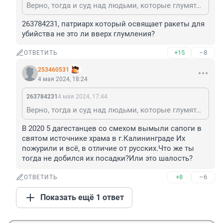
Верно, тогда и суд над людьми, которые глумятся над православием, может уже и вовсе не понадобится...
263784231, патриарх который освящает ракеты для 
убийства не это ли вверх глумления?
+15
–8
ОТВЕТИТЬ
253460531
4 мая 2024, 18:24
263784231
4 мая 2024, 17:44
Верно, тогда и суд над людьми, которые глумятся над православием, может уже и вовсе не понадобится...
В 2020 5 дагестанцев со смехом вымыли сапоги в 
святом источнике храма в г.Калининграде Их 
пожурили и всё, в отличие от русских.Что же ты 
тогда не добился их посадки?Или это шалость?
+8
–6
ОТВЕТИТЬ
Показать ещё 1 ответ