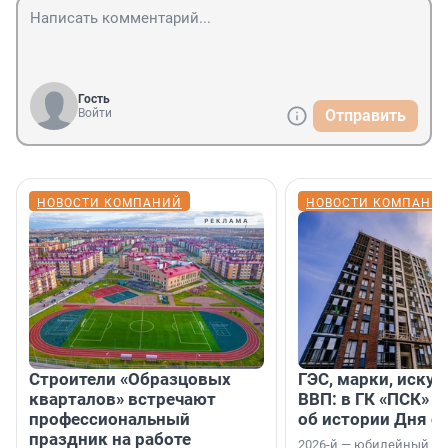
Гость
Войти
Отправить
НОВОСТИ КОМПАНИЙ
НОВОСТИ КОМПАНИ
Строители «Образцовых
ГЭС, марки, искус
кварталов» встречают
ВВП: в ГК «ПСК» р
профессиональный
об истории Дня с
праздник на работе
2026-й — юбилейный го