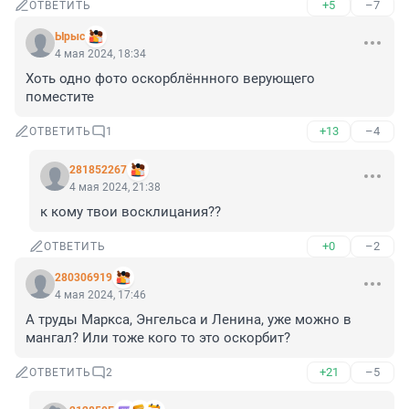
+5
–7
ОТВЕТИТЬ
Ырыс
4 мая 2024, 18:34
Хоть одно фото оскорблённного верующего 
поместите
+13
–4
ОТВЕТИТЬ
1
281852267
4 мая 2024, 21:38
к кому твои восклицания??
+0
–2
ОТВЕТИТЬ
280306919
4 мая 2024, 17:46
А труды Маркса, Энгельса и Ленина, уже можно в 
мангал? Или тоже кого то это оскорбит?
+21
–5
ОТВЕТИТЬ
2