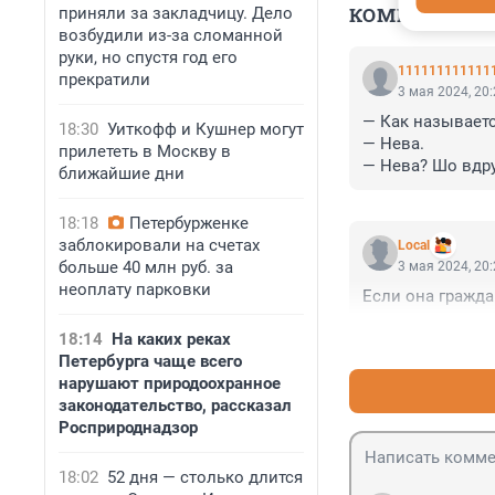
КОММЕНТАР
приняли за закладчицу. Дело
возбудили из-за сломанной
руки, но спустя год его
111111111111
прекратили
3 мая 2024, 20
— Как называетс
18:30
Уиткофф и Кушнер могут
— Нева.

прилететь в Москву в
— Нева? Шо вдруг
ближайшие дни
(С)
18:18
Петербурженке
заблокировали на счетах
Local
больше 40 млн руб. за
3 мая 2024, 20
неоплату парковки
Если она гражда
18:14
На каких реках
Петербурга чаще всего
нарушают природоохранное
законодательство, рассказал
Росприроднадзор
18:02
52 дня — столько длится