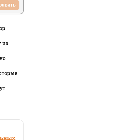
равить
ор
 из
но
которые
ут
льных