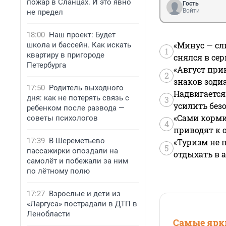
пожар в Сланцах. И это явно
Гость
Войти
не предел
18:00
Наш проект: Будет
«Минус — сл
школа и бассейн. Как искать
1
квартиру в пригороде
снялся в се
Петербурга
«Август при
2
знаков зоди
17:50
Родитель выходного
Надвигается
дня: как не потерять связь с
3
усилить без
ребенком после развода —
«Сами корми
советы психологов
4
приводят к 
17:39
В Шереметьево
«Туризм не 
5
пассажирки опоздали на
отдыхать в а
самолёт и побежали за ним
по лётному полю
17:27
Взрослые и дети из
«Ларгуса» пострадали в ДТП в
Ленобласти
Самые ярки