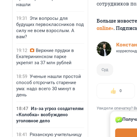
сотрудников по
нашли
19:31
Эти вопросы для
Больше новост
будущих первоклассников под
online»
. Подпис
силу не всем взрослым. А
вам?
Констан
19:12
Верхние прудки в
корреспонд
Екатерининском парке
укрепят за 37 млн рублей
Суд
18:59
Ученые нашли простой
способ отсрочить старение
ума: надо всего 30 минут в
0
день
18:47
Из-за угроз создателям
Увидели опечатку? В
«Колобка» возбуждено
Получа
уголовное дело
18:41
Рязанскую учительницу