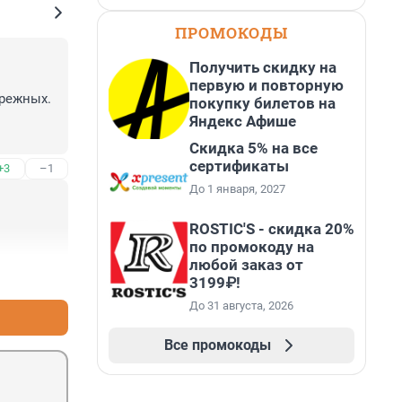
ПРОМОКОДЫ
Получить скидку на
первую и повторную
режных.

покупку билетов на
Яндекс Афише
Скидка 5% на все
сертификаты
+3
–1
До 1 января, 2027
ROSTIC'S - скидка 20%
по промокоду на
любой заказ от
+4
–0
3199₽!
До 31 августа, 2026
Все промокоды