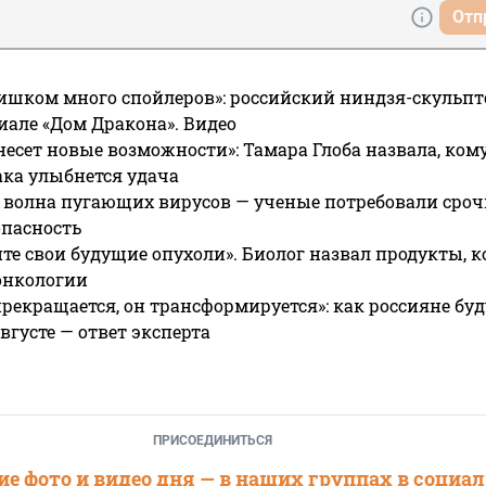
Отп
ишком много спойлеров»: российский ниндзя-скульпт
риале «Дом Дракона». Видео
несет новые возможности»: Тамара Глоба назвала, кому
ака улыбнется удача
 волна пугающих вирусов — ученые потребовали сроч
опасность
те свои будущие опухоли». Биолог назвал продукты, 
онкологии
прекращается, он трансформируется»: как россияне буд
вгусте — ответ эксперта
ПРИСОЕДИНИТЬСЯ
е фото и видео дня — в наших группах в социа