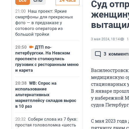
Все
СПБ
24 часа
Суд отп
21:00
Наш проект: Яркие
женщину
смартфоны для прекрасных
вытащил
фото — в предзаказе у
сотового оператора из
большой тройки
3 мая 2024, 18:14
1
20:50
ДТП по-
петербургски. На Невском
3
коммент
проспекте столкнулись
грузовик с ресторанным меню
Василеостровск
и карета
медицинскую о
20:38
WB: Спрос на
стационарных у
использование
В январе прошл
альтернативных
у набережной М
маркетплейсу складов вырос
судов Петербург
в 10 раз
20:32
Собери слова из 7 букв:
С мая 2023 года
простая головоломка «шесть
пятницу днем с