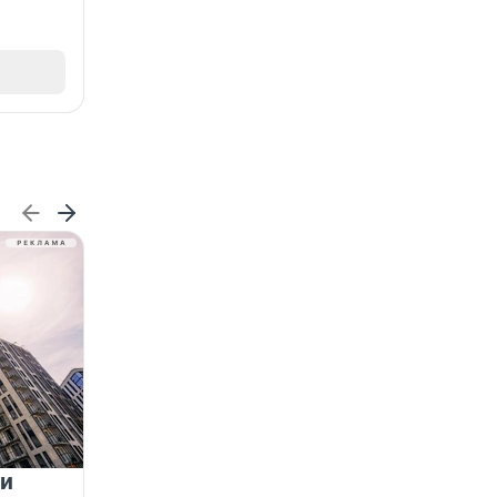
 и
На водоёмах Ленобласти