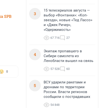
15 телесериалов августа —
3
выбор «Фонтанки»: «Коп-
ка SPB
звезда», новые «Тед Лассо»
и «Джек Ричер»,
«Одержимость»
67 716
27
Экипаж пропавшего в
4
Сибири самолета из
Ленобласти вышел на связь
57 528
60
0
ВСУ ударили ракетами и
5
дронами по территории
России. Власти регионов
сообщили о пострадавших
54 848