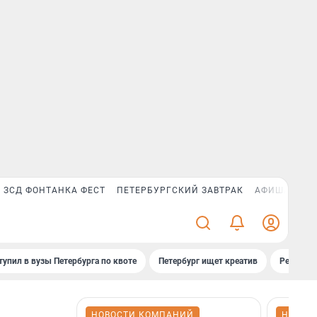
ЗСД ФОНТАНКА ФЕСТ
ПЕТЕРБУРГСКИЙ ЗАВТРАК
АФИША PLUS
тупил в вузы Петербурга по квоте
Петербург ищет креатив
Рейтинги
НОВОСТИ КОМПАНИЙ
НОВОС