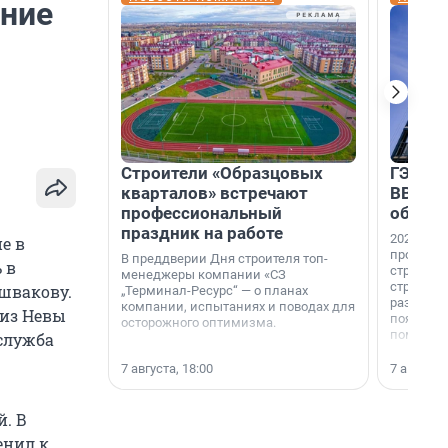
ение
м
Строители «Образцовых
ГЭС, м
кварталов» встречают
ВВП: в
профессиональный
об ист
праздник на работе
2026-й —
е в
професси
В преддверии Дня строителя топ-
 в
строителе
менеджеры компании «СЗ
строителя
швакову.
„Терминал-Ресурс“ — о планах
раз. В ГК
компании, испытаниях и поводах для
 из Невы
появился
осторожного оптимизма.
поменяла
служба
7 августа, 18:00
7 августа,
й. В
енил к