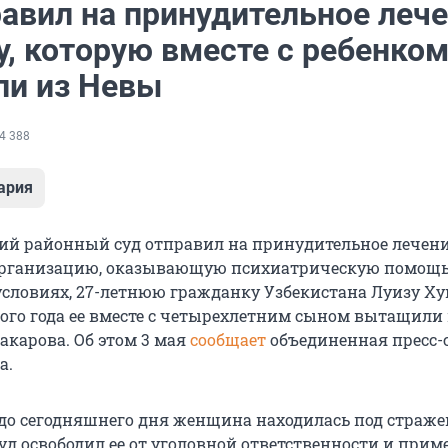
равил на принудительное леч
, которую вместе с ребенко
и из Невы
4 388
ария
ий районный суд отправил на принудительное лечени
рганизацию, оказывающую психиатрическую помощь
словиях, 27-летнюю гражданку Узбекистана Луизу Ху
ого года ее вместе с четырехлетним сыном вытащили
акарова. Об этом 3 мая
сообщает
объединенная пресс-
а.
 до сегодняшнего дня женщина находилась под страже
уд освободил ее от уголовной ответственности и прим