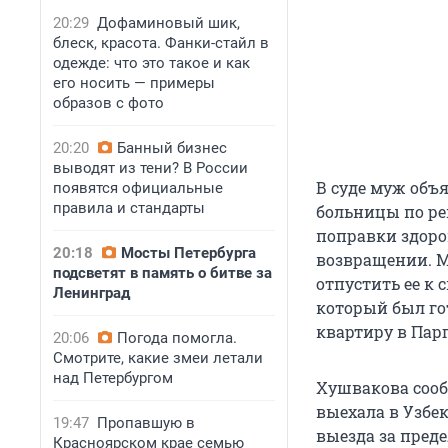
20:29
Дофаминовый шик,
блеск, красота. Фанки-стайл в
одежде: что это такое и как
его носить — примеры
образов с фото
20:20
Банный бизнес
выводят из тени? В России
В суде муж объя
появятся официальные
правила и стандарты
больницы по ре
поправки здоро
20:18
Мосты Петербурга
возвращении. М
подсветят в память о битве за
отпустить ее к 
Ленинград
который был го
квартиру в Пар
20:06
Погода помогла.
Смотрите, какие змеи летали
над Петербургом
Хушвакова сооб
выехала в Узбек
19:47
Пропавшую в
выезда за преде
Красноярском крае семью