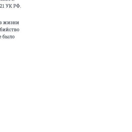
21 УК РФ.
из жизни
убийство
е было