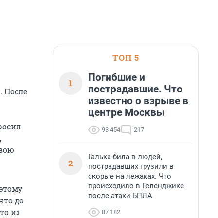
ТОП 5
Погибшие и
1
пострадавшие. Что
. После
известно о взрыве в
центре Москвы
росил
93 454
217
,
свою
Галька била в людей,
2
пострадавших грузили в
скорые на лежаках. Что
происходило в Геленджике
оэтому
после атаки БПЛА
что до
то из
87 182