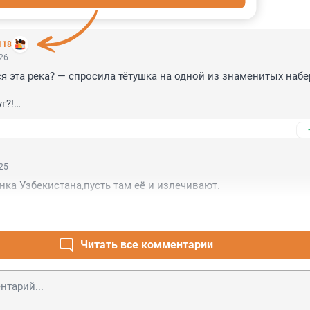
ИИ
3
118
:26
я эта река? — спросила тётушка на одной из знаменитых набе
?!

:25
нка Узбекистана,пусть там её и излечивают.
Читать все комментарии