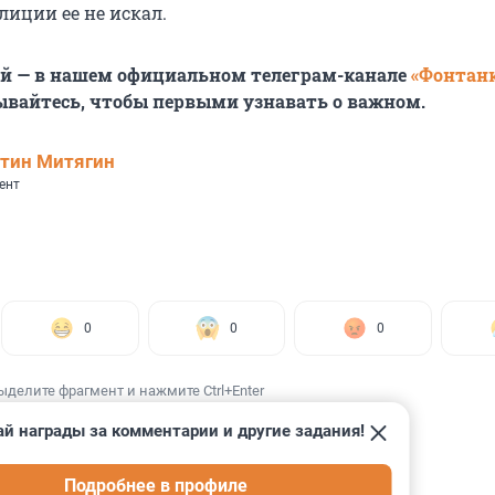
лиции ее не искал.
ей — в нашем официальном телеграм-канале
«Фонтан
ывайтесь, чтобы первыми узнавать о важном.
тин Митягин
ент
0
0
0
ыделите фрагмент и нажмите Ctrl+Enter
й награды за комментарии и другие задания!
Подробнее в профиле