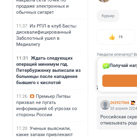
накрыла сеть точек по
продаже электронных и
обычных сигарет
Курьер
11:37
Из РПЛ в клуб Басты:
дисквалифицированный
19
Заболотный ушел в
Медиалигу
Увидели опечатку? В
11:31
Ждать следующих
операций минимум год.
Получай наг
Петербурженку выписали из
больницы после нападения
бывшего с кислотой
КОММЕНТАР
11:26
Премьер Литвы
призвал не пугать
265927066
информацией об угрозах со
30 апреля 2024
стороны России
Российская скре
отмазывать родств
11:20
Ученые выяснили,
какие запахи привлекают