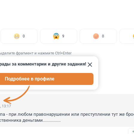
0
9
0
ыделите фрагмент и нажмите Ctrl+Enter
рады за комментарии и другие задания!
Подробнее в профиле
ИИ
13
, 13:17
па - при любом правонарушении или преступлении тут же брос
енника деньгами...............