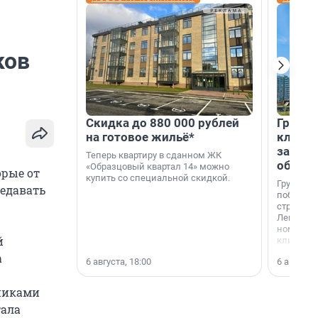
ков
Скидка до 880 000 рублей
Группа
на готовое жильё*
клиен
застро
Теперь квартиру в сданном ЖК
област
«Образцовый квартал 14» можно
орые от
купить со специальной скидкой.
Группа А
редавать
победите
строител
Ленингра
номинац
й
клиенто
застройщ
а
6 августа, 18:00
6 августа,
области»
дниками
тала