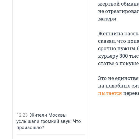
жертвой обмана
не отреагировал
матери.
Женщина расска
сказал, что поп
срочно нужны б
курьеру 300 тыс
статье о покуш
Это не единств
на подобные сит
пытается
перев
12:23
Жители Москвы
услышали громкий звук. Что
произошло?