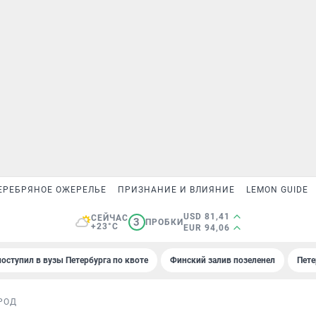
ЕРЕБРЯНОЕ ОЖЕРЕЛЬЕ
ПРИЗНАНИЕ И ВЛИЯНИЕ
LEMON GUIDE
USD 81,41
СЕЙЧАС
3
ПРОБКИ
+23°C
EUR 94,06
поступил в вузы Петербурга по квоте
Финский залив позеленел
Пете
РОД