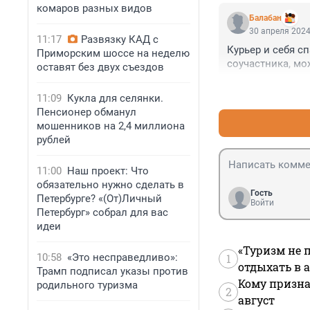
комаров разных видов
Балабан
30 апреля 2024
11:17
Развязку КАД с
Курьер и себя с
Приморским шоссе на неделю
соучастника, мо
оставят без двух съездов
11:09
Кукла для селянки.
Пенсионер обманул
мошенников на 2,4 миллиона
рублей
11:00
Наш проект: Что
обязательно нужно сделать в
Гость
Петербурге? «(От)Личный
Войти
Петербург» собрал для вас
идеи
«Туризм не 
10:58
«Это несправедливо»:
1
отдыхать в а
Трамп подписал указы против
Кому призна
родильного туризма
2
август