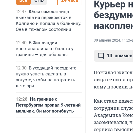
Все
СПБ
24 часа
Курьер н
12:47
Юная самокатчица
бездумн
выехала на перекрёсток в
накопле
Колпино и попала в больницу.
Она в тяжёлом состоянии
30 апреля 2024, 11:26
12:40
В Финляндии
восстанавливают болота у
границы — для обороны
13
коммен
12:30
В уходящий поезд: что
Пожилая житель
нужно успеть сделать в
лица ее сына п
августе, чтобы не потратить
лето зря
кому просили не
12:28
На границе с
Как стало извес
Петербургом пропал 9-летний
сотрудник служ
мальчик. Он мог погибнуть
Академика Конс
засомневался, 
сервиса выясни