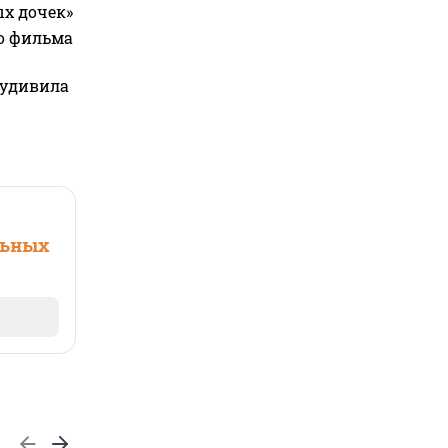
ых дочек»
го фильма
 удивила
льных