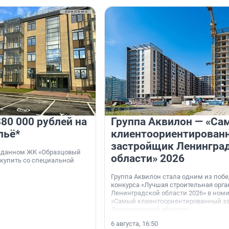
80 000 рублей на
Группа Аквилон — «Са
льё*
клиентоориентирован
застройщик Ленингра
 сданном ЖК «Образцовый
области» 2026
 купить со специальной
Группа Аквилон стала одним из поб
конкурса «Лучшая строительная орг
Ленинградской области 2026» в ном
«Самый клиентоориентированный з
Ленинградской области».
6 августа, 16:50