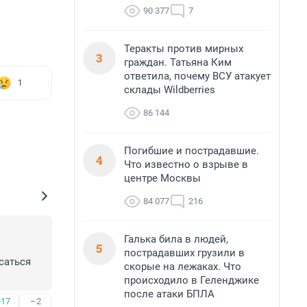
90 377
7
Теракты против мирных
3
граждан. Татьяна Ким
ответила, почему ВСУ атакует
1
склады Wildberries
86 144
Погибшие и пострадавшие.
4
Что известно о взрыве в
центре Москвы
84 077
216
Галька била в людей,
5
пострадавших грузили в
аться 
скорые на лежаках. Что
происходило в Геленджике
после атаки БПЛА
+17
–2