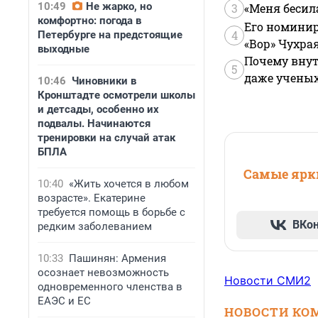
10:49
Не жарко, но
3
«Меня бесил
комфортно: погода в
Его номинир
4
Петербурге на предстоящие
«Вор» Чухра
выходные
Почему внут
5
даже учены
10:46
Чиновники в
Кронштадте осмотрели школы
и детсады, особенно их
подвалы. Начинаются
тренировки на случай атак
БПЛА
Самые ярки
10:40
«Жить хочется в любом
возрасте». Екатерине
требуется помощь в борьбе с
ВКо
редким заболеванием
10:33
Пашинян: Армения
осознает невозможность
Новости СМИ2
одновременного членства в
ЕАЭС и ЕС
НОВОСТИ КО