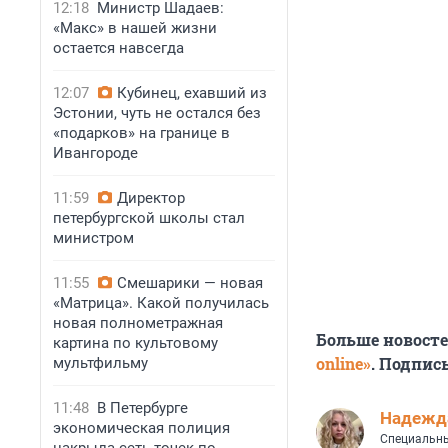
12:18
Министр Шадаев:
«Макс» в нашей жизни
остается навсегда
12:07
Кубинец, ехавший из
Эстонии, чуть не остался без
«подарков» на границе в
Ивангороде
11:59
Директор
петербургской школы стал
министром
11:55
Смешарики — новая
«Матрица». Какой получилась
новая полнометражная
Больше новост
картина по культовому
online»
. Подпис
мультфильму
11:48
В Петербурге
Надежд
экономическая полиция
Специальны