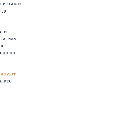
а и никак
я до
а и
ти, ему
ла
дено по
гируют
, кто