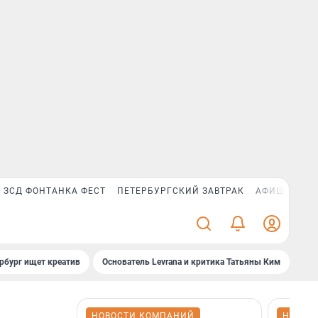
ЗСД ФОНТАНКА ФЕСТ
ПЕТЕРБУРГСКИЙ ЗАВТРАК
АФИША PLUS
рбург ищет креатив
Основатель Levrana и критика Татьяны Ким
Зач
НОВОСТИ КОМПАНИЙ
НОВОС