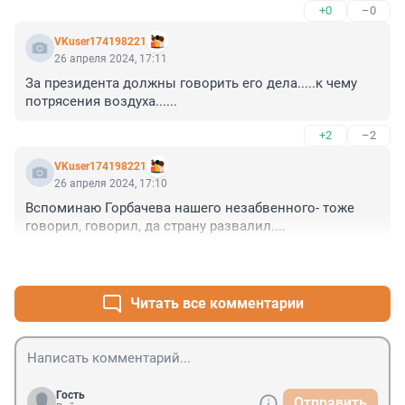
+0
–0
конец Газпрому? Люди, имеющие специальное 
образование и в подавляющем большинстве 
VKuser174198221
являются единственными кормильцами в семье 
26 апреля 2024, 17:11
остаются без работы!!! Они только газовые 
За президента должны говорить его дела.....к чему 
промышленные объекты умеют строить! И хорошо 
потрясения воздуха......
строить! Такие профессиональные кадры ценить 
надо, а не уничтожать безработицей!
+2
–2
VKuser174198221
26 апреля 2024, 17:10
Вспоминаю Горбачева нашего незабвенного- тоже 
говорил, говорил, да страну развалил....
+2
–2
Читать все комментарии
Гость
Отправить