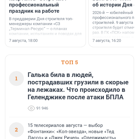
профессиональный
об истории Дня с
праздник на работе
2026-й — юбилейный го
профессионального пр
В преддверии Дня строителя топ-
строителей. 9 августа 2
менеджеры компании «СЗ
строителя будет отмечат
„Терминал-Ресурс“ — о планах
раз. В ГК «ПСК» напомни
компании, испытаниях и поводах для
появился праздник и к
осторожного оптимизма.
7 августа, 18:00
7 августа, 16:20
поменялась роль строит
ТОП 5
Галька била в людей,
1
пострадавших грузили в скорые
на лежаках. Что происходило в
Геленджике после атаки БПЛА
91 946
15 телесериалов августа — выбор
2
«Фонтанки»: «Коп-звезда», новые «Тед
Лассо» и «Джек Ричер», «Одержимость»