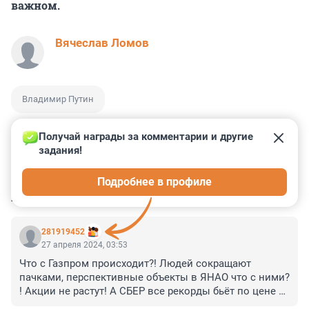
важном.
Вячеслав Ломов
Владимир Путин
Получай награды за комментарии и другие 
задания!
2
3
0
8
0
Подробнее в профиле
КОММЕНТАРИИ
17
281919452
27 апреля 2024, 03:53
Что с Газпром происходит?! Людей сокращают 
пачками, перспективные объекты в ЯНАО что с ними? 
! Акции не растут! А СБЕР все рекорды бьёт по цене за 
акцию! Сбер в другой стране что ли где нет СВО?! Это 