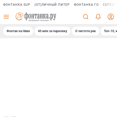
ФОНТАНКА SUP
(ОТ)ЛИЧНЫЙ ПИТЕР
ФОНТАНКА ГО
СЕРЕБР
Фонтан на Неве
40 млн за парковку
О чистоте рек
Топ-10, 