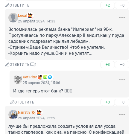
+2
–0
ОТВЕТИТЬ
Local
25 апреля 2024, 14:33
Вспомнилась реклама банка "Империал" из 90-х. 
Прогуливаясь по парку,Александр II видит,как у пруда 
садовник подрезает крылья лебедям.

-Стрижем,Ваше Величество! Чтоб не улетели.

-Кормить надо лучше.Они и не улетят...
+3
–0
ОТВЕТИТЬ
1
Kot Piter
25 апреля 2024, 15:06
И где теперь этот банк? 🤷🏼‍♂️
+0
–0
ОТВЕТИТЬ
Narrativ 𒆜
25 апреля 2024, 12:59
лучше бы предложила создать условия для ухода 
таких старперов, как она, на пенсию. С конфискацией 