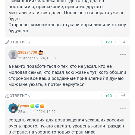
Психология человека дает где то год-два на 
ностальгию, привыкание, принятие другого 
менталитета и так далее. После чего возврата уже не 
будет. 

Старперы-комсомольцы-стукачи-воры лишили страну 
будущего.
+23
–4
ОТВЕТИТЬ
280274738
25 апреля 2024, 10:06
а как-то позаботиться о тех, кто не уехал, кто не 
молодая семья, кто пахал всю жизнь тут, кого обошли 
стороной все ваши розданные привилегии? я думаю, 
мож мне уехать, а потом вернуться
+10
–6
ОТВЕТИТЬ
Гугуцэ
25 апреля 2024, 10:02
создать условия для возвращения уехавших россиян 
очень просто, нужно сделать уровень жизни граждан 
в стране, на уровне топовых стран мира.