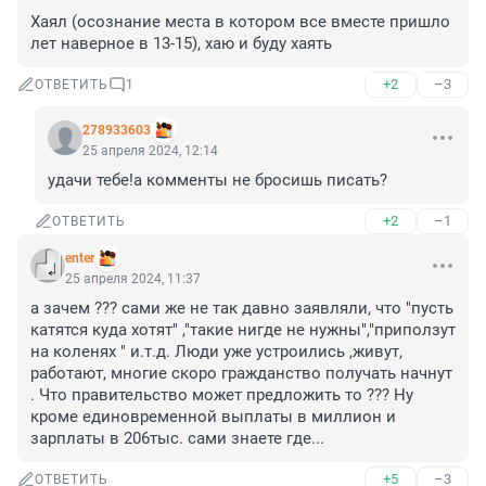
Хаял (осознание места в котором все вместе пришло 
лет наверное в 13-15), хаю и буду хаять
+2
–3
ОТВЕТИТЬ
1
278933603
25 апреля 2024, 12:14
удачи тебе!а комменты не бросишь писать?
+2
–1
ОТВЕТИТЬ
enter
25 апреля 2024, 11:37
а зачем ??? сами же не так давно заявляли, что "пусть 
катятся куда хотят" ,"такие нигде не нужны","приползут 
на коленях " и.т.д. Люди уже устроились ,живут, 
работают, многие скоро гражданство получать начнут 
. Что правительство может предложить то ??? Ну 
кроме единовременной выплаты в миллион и 
зарплаты в 206тыс. сами знаете где...
+5
–3
ОТВЕТИТЬ