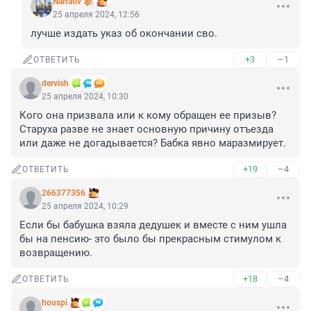
Narrativ 𒆜
25 апреля 2024, 12:56
лучше издать указ об окончании сво.
+3
–1
ОТВЕТИТЬ
dervish
25 апреля 2024, 10:30
Кого она призвала или к кому обращен ее призыв? 
Старуха разве не знает основную причину отъезда 
или даже не догадывается? Бабка явно маразмирует.
+19
–4
ОТВЕТИТЬ
266377356
25 апреля 2024, 10:29
Если бы бабушка взяла дедушек и вместе с ним ушла 
бы на пенсию- это было бы прекрасным стимулом к 
возвращению.
+18
–4
ОТВЕТИТЬ
houspi