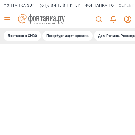
ФОНТАНКА SUP
(ОТ)ЛИЧНЫЙ ПИТЕР
ФОНТАНКА ГО
СЕРЕБР
Доставка в СИЗО
Петербург ищет креатив
Дом Репина. Реставр