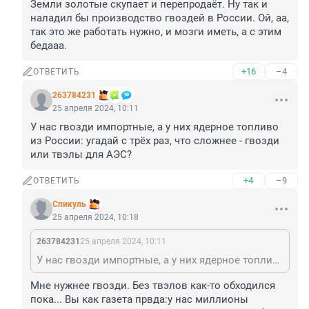
Земли золотые скупает и перепродаёт. Ну так и 
наладил бы производство гвоздей в России. Ой, аа, 
так это же работать нужно, и мозги иметь, а с этим 
бедааа.
+16
–4
ОТВЕТИТЬ
263784231
25 апреля 2024, 10:11
У нас гвозди импортные, а у них ядерное топливо 
из России: угадай с трëх раз, что сложнее - гвозди 
или твэлы для АЭС?
+4
–9
ОТВЕТИТЬ
Спикуль
25 апреля 2024, 10:18
263784231
25 апреля 2024, 10:11
У нас гвозди импортные, а у них ядерное топливо из России: угадай с трëх раз, что сложнее - гвозди или твэлы для АЭС?
Мне нужнее гвозди. Без твэлов как-то обходился 
пока... Вы как газета првда:у нас миллионы 