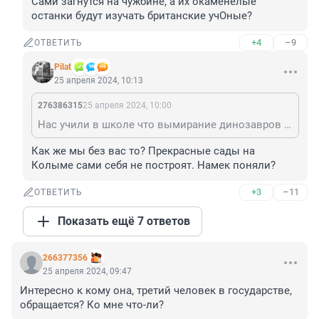
Сами загнутся на чужбине, а их окаменелые 
останки будут изучать британские учОные?
+4
–9
ОТВЕТИТЬ
Pilat
25 апреля 2024, 10:13
276386315
25 апреля 2024, 10:00
Нас учили в школе что вымирание динозавров - это благо. Для всех. К тому же оно неминуемо. Намек поняли?
Как же мы без вас то? Прекрасные сады на 
Колыме сами себя не построят. Намек поняли?
+3
–11
ОТВЕТИТЬ
Показать ещё 7 ответов
266377356
25 апреля 2024, 09:47
Интересно к кому она, третий человек в государстве, 
обращается? Ко мне что-ли?