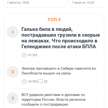
появился праздник и к
осторожного оптимизма.
7 августа, 18:00
7 августа, 16:20
поменялась роль строит
ТОП 5
Галька била в людей,
1
пострадавших грузили в скорые
на лежаках. Что происходило в
Геленджике после атаки БПЛА
97 533
Экипаж пропавшего в Сибири самолета из
2
Ленобласти вышел на связь
65 584
62
ВСУ ударили ракетами и дронами по
3
территории России. Власти регионов
сообщили о пострадавших