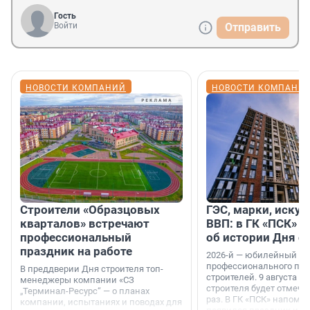
Гость
Войти
Отправить
НОВОСТИ КОМПАНИЙ
НОВОСТИ КОМПАНИ
Строители «Образцовых
ГЭС, марки, искус
кварталов» встречают
ВВП: в ГК «ПСК» р
профессиональный
об истории Дня с
праздник на работе
2026-й — юбилейный го
профессионального пр
В преддверии Дня строителя топ-
строителей. 9 августа 2
менеджеры компании «СЗ
строителя будет отмечат
„Терминал-Ресурс“ — о планах
раз. В ГК «ПСК» напомни
компании, испытаниях и поводах для