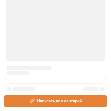
Техподдержка
Реклама
Наши мероприятия
О компании
Наши вакансии
Статистика канала в MAX
Все города сети
Проекты
Написать комментарий