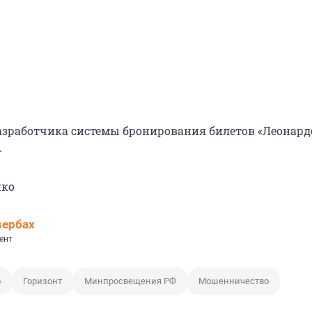
разработчика системы бронирования билетов «Леонард
.
нко
вербах
ент
о
Горизонт
Минпросвещения РФ
Мошенничество