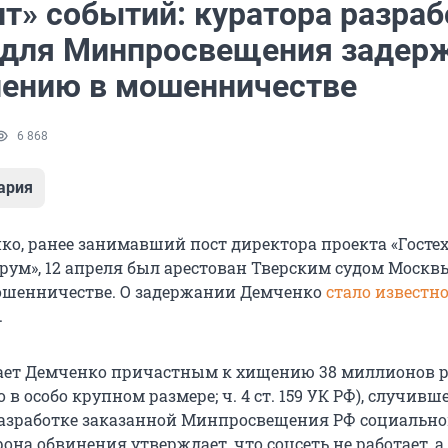
нт» событий: куратора разраб
 для Минпросвещения задер
нению в мошенничестве
6 868
ария
ко, ранее занимавший пост директора проекта «Гостех
ум», 12 апреля был арестован Тверским судом Москв
ошенничестве. О задержании Демченко
стало известн
.
ает Демченко причастным к хищению 38 миллионов 
в особо крупном размере; ч. 4 ст. 159 УК РФ), случивш
разработке заказанной Минпросвещения РФ социально
рона обвинения утверждает, что соцсеть не работает, а