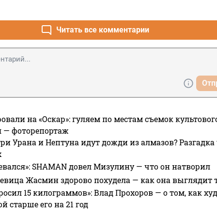
Читать все комментарии
Отп
овали на «Оскар»: гуляем по местам съемок культово
я — фоторепортаж
ри Урана и Нептуна идут дожди из алмазов? Разгадка
х
евался»: SHAMAN довел Мизулину — что он натворил
 певица Жасмин здорово похудела — как она выглядит 
росил 15 килограммов»: Влад Прохоров — о том, как худе
 старше его на 21 год