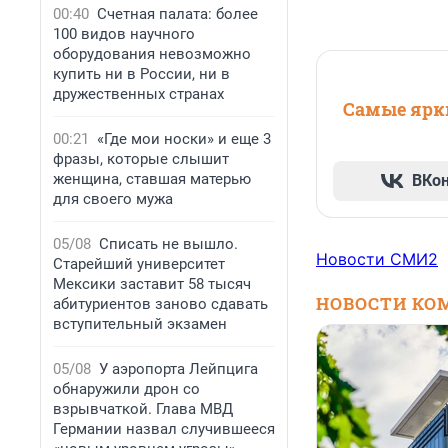
00:40
Счетная палата: более
100 видов научного
оборудования невозможно
купить ни в России, ни в
дружественных странах
Самые ярки
00:21
«Где мои носки» и еще 3
фразы, которые слышит
женщина, ставшая матерью
ВКо
для своего мужа
05/08
Списать не вышло.
Новости СМИ2
Старейший университет
Мексики заставит 58 тысяч
НОВОСТИ КО
абитуриентов заново сдавать
вступительный экзамен
05/08
У аэропорта Лейпцига
обнаружили дрон со
взрывчаткой. Глава МВД
Германии назвал случившееся