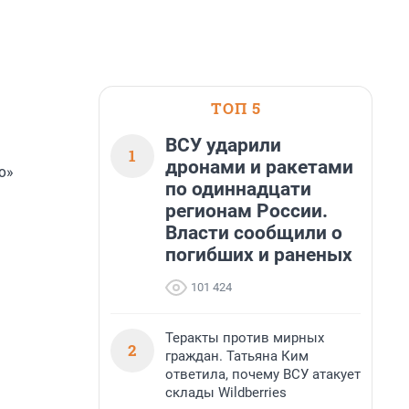
ТОП 5
ВСУ ударили
1
дронами и ракетами
о»
по одиннадцати
регионам России.
Власти сообщили о
погибших и раненых
101 424
Теракты против мирных
2
граждан. Татьяна Ким
ответила, почему ВСУ атакует
склады Wildberries