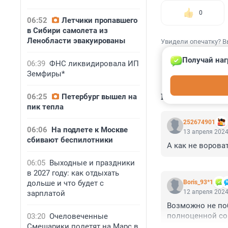
0
06:52
Летчики пропавшего
в Сибири самолета из
Ленобласти эвакуированы
Увидели опечатку? В
Получай наг
06:39
ФНС ликвидировала ИП
Земфиры*
КОММЕНТАР
06:25
Петербург вышел на
пик тепла
252674901
06:06
На подлете к Москве
13 апреля 2024
сбивают беспилотники
А как не ворова
06:05
Выходные и праздники
в 2027 году: как отдыхать
дольше и что будет с
Boris_93*1
12 апреля 2024
зарплатой
Возможно не поб
полноценной со
03:20
Очеловеченные
Смешарики полетят на Марс в