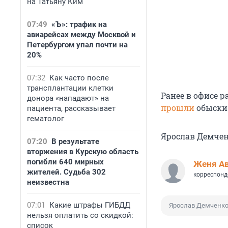
на Татьяну Ким
07:49
«Ъ»: трафик на
авиарейсах между Москвой и
Петербургом упал почти на
20%
07:32
Как часто после
трансплантации клетки
Ранее в офисе 
донора «нападают» на
прошли
обыски
пациента, рассказывает
гематолог
Ярослав Демче
07:20
В результате
вторжения в Курскую область
погибли 640 мирных
Женя А
жителей. Судьба 302
корреспонд
неизвестна
07:01
Какие штрафы ГИБДД
Ярослав Демченк
нельзя оплатить со скидкой:
список