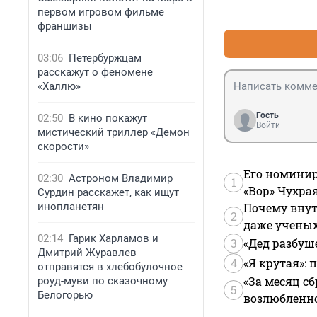
первом игровом фильме
франшизы
03:06
Петербуржцам
расскажут о феномене
«Халлю»
Гость
02:50
В кино покажут
Войти
мистический триллер «Демон
скорости»
Его номинир
02:30
Астроном Владимир
1
«Вор» Чухра
Сурдин расскажет, как ищут
инопланетян
Почему внут
2
даже учены
02:14
Гарик Харламов и
3
«Дед разбуш
Дмитрий Журавлев
4
«Я крутая»:
отправятся в хлебобулочное
«За месяц сб
роуд-муви по сказочному
5
Белогорью
возлюбленной