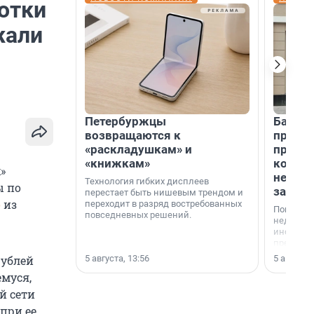
отки
жали
Петербуржцы
Банк К
возвращаются к
програ
«раскладушкам» и
приоб
«книжкам»
комме
»
недви
Технология гибких дисплеев
ы по
застр
перестает быть нишевым трендом и
о
из
переходит в разряд востребованных
Покупка 
повседневных решений.
недвижи
инструме
предприн
офис, ск
5 августа, 13:56
5 августа,
рублей
или гото
емуся,
успех сд
выбора о
й сети
финанси
 при ее