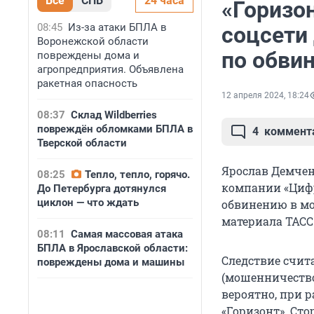
Все
СПБ
24 часа
«Горизо
08:45
Из-за атаки БПЛА в
соцсети
Воронежской области
по обви
повреждены дома и
агропредприятия. Объявлена
ракетная опасность
12 апреля 2024, 18:24
08:37
Склад Wildberries
повреждён обломками БПЛА в
4
коммент
Тверской области
Ярослав Демчен
08:25
Тепло, тепло, горячо.
компании «Цифр
До Петербурга дотянулся
циклон — что ждать
обвинению в м
материала ТАСС
08:11
Самая массовая атака
БПЛА в Ярославской области:
Следствие счит
повреждены дома и машины
(мошенничество 
вероятно, при 
«Горизонт». Сто