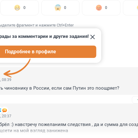
0
0
0
ыделите фрагмент и нажмите Ctrl+Enter
рады за комментарии и другие задания!
Подробнее в профиле
ИИ
4
, 08:39
ть чиновнику в России, если сам Путин это поощряет?
, 20:37
рёл :) навстречу пожеланиям следствия , да и сумма для созд
цсети на мой взгляд занижена