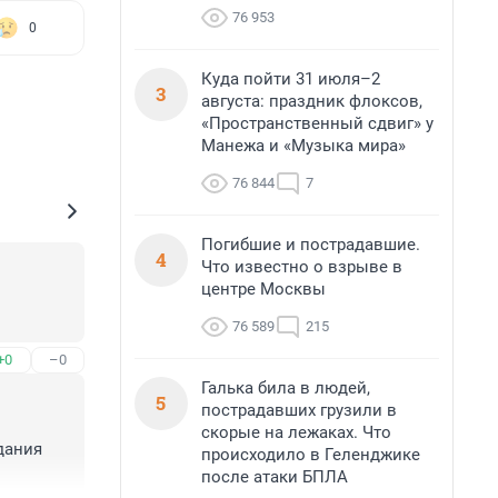
76 953
0
Куда пойти 31 июля–2
3
августа: праздник флоксов,
«Пространственный сдвиг» у
Манежа и «Музыка мира»
76 844
7
Погибшие и пострадавшие.
4
Что известно о взрыве в
центре Москвы
76 589
215
+0
–0
Галька била в людей,
5
пострадавших грузили в
скорые на лежаках. Что
ания 
происходило в Геленджике
после атаки БПЛА