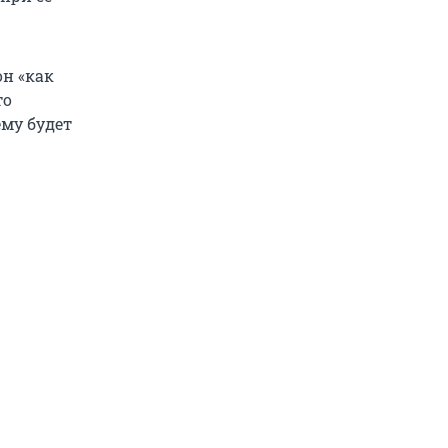
он «как
то
ему будет