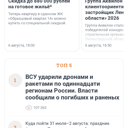
Скидка до 880 000 рублей
Группа Аквилон 
на готовое жильё*
клиентоориентир
застройщик Лени
Теперь квартиру в сданном ЖК
области» 2026
«Образцовый квартал 14» можно
купить со специальной скидкой.
Группа Аквилон стала 
победителей конкурса 
строительная организа
Ленинградской области 
номинации «Самый
6 августа, 18:00
6 августа, 16:50
клиентоориентированн
застройщик Ленинград
области».
ТОП 5
ВСУ ударили дронами и
1
ракетами по одиннадцати
регионам России. Власти
сообщили о погибших и раненых
107 263
Куда пойти 31 июля–2 августа: праздник
2