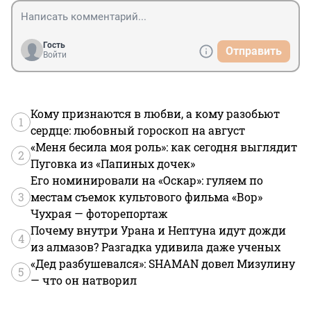
Гость
Отправить
Войти
Кому признаются в любви, а кому разобьют
1
сердце: любовный гороскоп на август
«Меня бесила моя роль»: как сегодня выглядит
2
Пуговка из «Папиных дочек»
Его номинировали на «Оскар»: гуляем по
3
местам съемок культового фильма «Вор»
Чухрая — фоторепортаж
Почему внутри Урана и Нептуна идут дожди
4
из алмазов? Разгадка удивила даже ученых
«Дед разбушевался»: SHAMAN довел Мизулину
5
— что он натворил