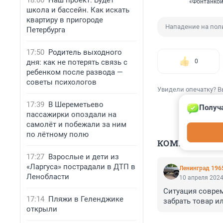
18:00
Наш проект: Будет
«Фонтанко
школа и бассейн. Как искать
квартиру в пригороде
Нападение на пол
Петербурга
17:50
Родитель выходного
дня: как не потерять связь с
0
ребенком после развода —
советы психологов
Увидели опечатку? В
17:39
В Шереметьево
Получа
пассажирки опоздали на
самолёт и побежали за ним
по лётному полю
КОММЕНТАР
17:27
Взрослые и дети из
«Ларгуса» пострадали в ДТП в
Ленинград 196
Ленобласти
10 апреля 2024
Ситуация совре
17:14
Пляжи в Геленджике
забрать товар и
открыли