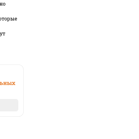
но
которые
ут
льных