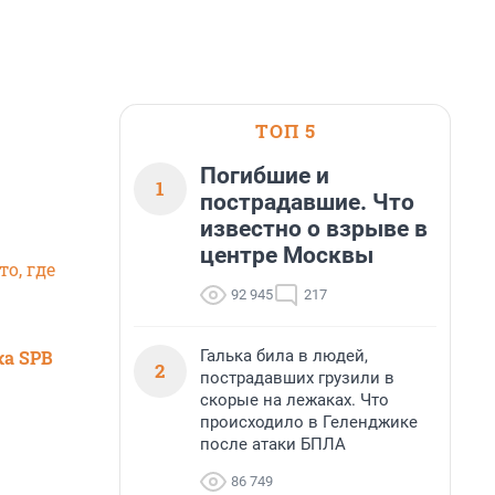
ТОП 5
Погибшие и
1
пострадавшие. Что
известно о взрыве в
центре Москвы
то, где
92 945
217
Галька била в людей,
ка SPB
2
пострадавших грузили в
скорые на лежаках. Что
происходило в Геленджике
после атаки БПЛА
86 749