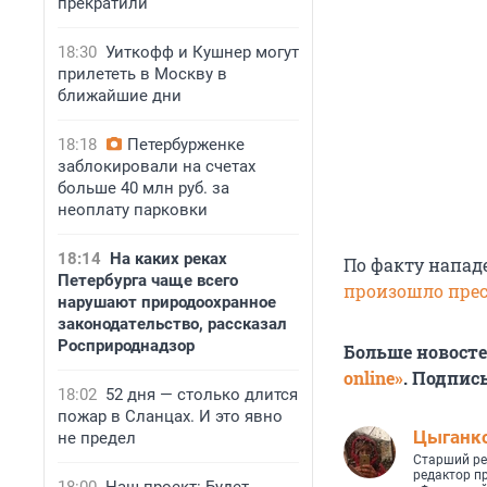
прекратили
18:30
Уиткофф и Кушнер могут
прилететь в Москву в
ближайшие дни
18:18
Петербурженке
заблокировали на счетах
больше 40 млн руб. за
неоплату парковки
18:14
На каких реках
По факту напад
Петербурга чаще всего
произошло пре
нарушают природоохранное
законодательство, рассказал
Росприроднадзор
Больше новост
online»
. Подпис
18:02
52 дня — столько длится
пожар в Сланцах. И это явно
Цыганк
не предел
Старший ре
редактор п