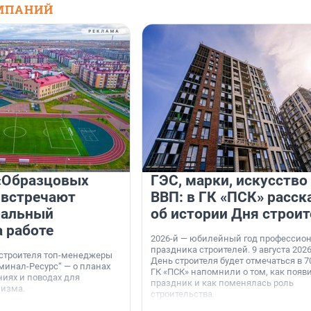
МПАНИЙ
«Образцовых
ГЭС, марки, искусство
 встречают
ВВП: в ГК «ПСК» расск
нальный
об истории Дня строит
а работе
2026-й — юбилейный год профессио
праздника строителей. 9 августа 2026
 строителя топ-менеджеры
День строителя будет отмечаться в 70
минал-Ресурс“ — о планах
ГК «ПСК» напомнили о том, как появ
иях и поводах для
праздник и как поменялась роль
мизма.
строительства.