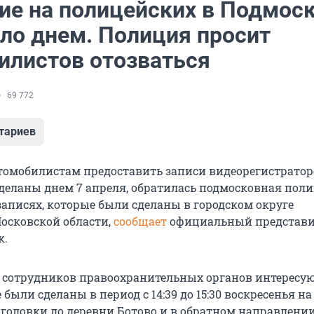
ие на полицейских в Подмос
ло днем. Полиция просит
илистов отозваться
69 772
тариев
втомобилистам предоставить записи видеорегистратор
деланы днем 7 апреля, обратилась подмосковная поли
 записях, которые были сделаны в городском округе
осковской области,
сообщает
официальный представи
к.
о сотрудников правоохранительных органов интересу
 были сделаны в период с 14:39 до 15:30 воскресенья на
оголовки до деревни Ботово и в обратном направлении