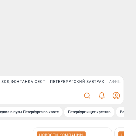
ЗСД ФОНТАНКА ФЕСТ
ПЕТЕРБУРГСКИЙ ЗАВТРАК
АФИША PLUS
тупил в вузы Петербурга по квоте
Петербург ищет креатив
Рейтинги
НОВОСТИ КОМПАНИЙ
НОВОС