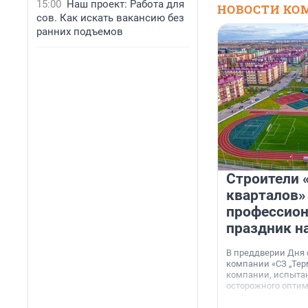
15:00
Наш проект: Работа для
НОВОСТИ КО
сов. Как искать вакансию без
ранних подъемов
Строители 
кварталов»
профессио
праздник н
В преддверии Дня
компании «СЗ „Тер
компании, испытан
осторожного опти