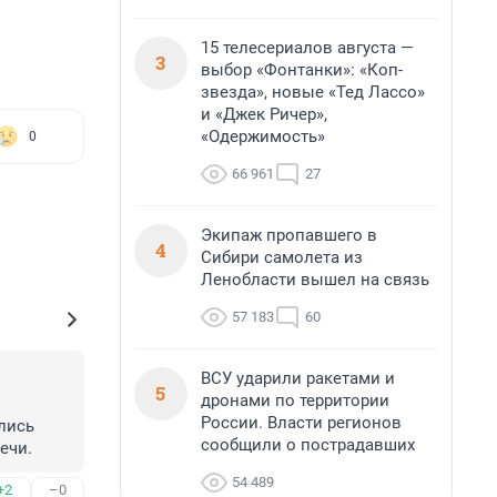
15 телесериалов августа —
3
выбор «Фонтанки»: «Коп-
звезда», новые «Тед Лассо»
и «Джек Ричер»,
«Одержимость»
0
66 961
27
Экипаж пропавшего в
4
Сибири самолета из
Ленобласти вышел на связь
57 183
60
ВСУ ударили ракетами и
5
дронами по территории
России. Власти регионов
ись 
сообщили о пострадавших
ечи.
54 489
+2
–0