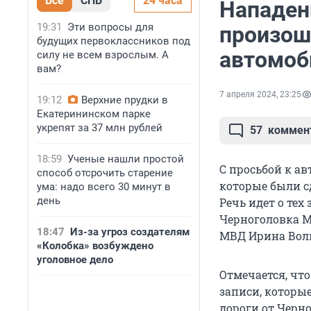
Все
СПБ
24 часа
Нападен
19:31
Эти вопросы для
произош
будущих первоклассников под
автомоб
силу не всем взрослым. А
вам?
7 апреля 2024, 23:25
19:12
Верхние прудки в
Екатерининском парке
укрепят за 37 млн рублей
57
коммен
18:59
Ученые нашли простой
С просьбой к а
способ отсрочить старение
которые были с
ума: надо всего 30 минут в
день
Речь идет о тех
Черноголовка М
18:47
Из-за угроз создателям
МВД Ирина Вол
«Колобка» возбуждено
уголовное дело
Отмечается, чт
записи, которые
дороги от Черн