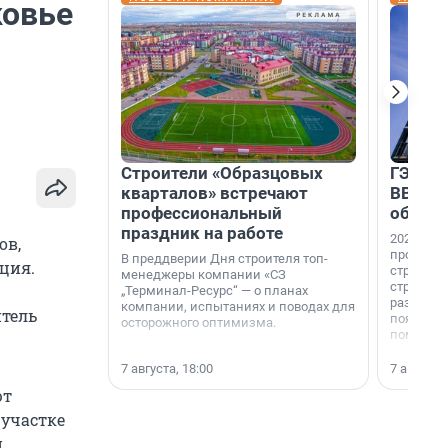
ковье
Строители «Образцовых
ГЭС, м
кварталов» встречают
ВВП: в
профессиональный
об ист
праздник на работе
2026-й —
ов,
професси
В преддверии Дня строителя топ-
ция.
строителе
менеджеры компании «СЗ
строителя
„Терминал-Ресурс“ — о планах
раз. В ГК
компании, испытаниях и поводах для
тель
появился
осторожного оптимизма.
поменяла
7 августа, 18:00
7 августа,
ют
 участке
.