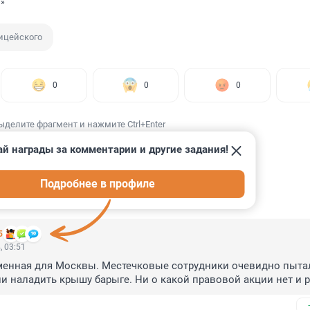
й»
ицейского
0
0
0
ыделите фрагмент и нажмите Ctrl+Enter
й награды за комментарии и другие задания!
Подробнее в профиле
ИИ
57
5
, 03:51
менная для Москвы. Местечковые сотрудники очевидно пытал
ли наладить крышу барыге. Ни о какой правовой акции нет и р