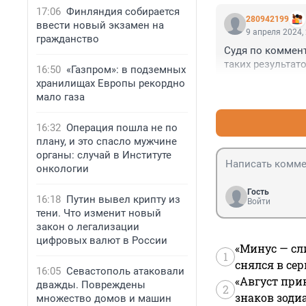
17:06
Финляндия собирается
280942199
ввести новый экзамен на
9 апреля 2024,
гражданство
Судя по коммент
таких результат
16:50
«Газпром»: в подземных
хранилищах Европы рекордно
мало газа
16:32
Операция пошла не по
плану, и это спасло мужчине
органы: случай в Институте
онкологии
Гость
16:18
Путин вывел крипту из
Войти
тени. Что изменит новый
закон о легализации
цифровых валют в России
«Минус — сл
1
снялся в се
16:05
Севастополь атаковали
«Август при
дважды. Повреждены
2
знаков зоди
множество домов и машин