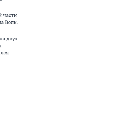
й части
на Волк.
на двух
я
ался