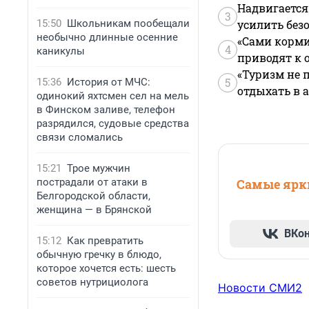
Надвигается
3
15:50
Школьникам пообещали
усилить без
необычно длинные осенние
«Сами корми
4
каникулы
приводят к 
«Туризм не 
5
15:36
История от МЧС:
отдыхать в а
одинокий яхтсмен сел на мель
в Финском заливе, телефон
разрядился, судовые средства
связи сломались
15:21
Трое мужчин
пострадали от атаки в
Самые ярки
Белгородской области,
женщина — в Брянской
ВКо
15:12
Как превратить
обычную гречку в блюдо,
которое хочется есть: шесть
советов нутрициолога
Новости СМИ2