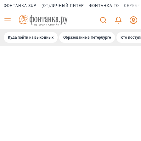
ФОНТАНКА SUP
(ОТ)ЛИЧНЫЙ ПИТЕР
ФОНТАНКА ГО
СЕРЕБР
Куда пойти на выходных
Образование в Петербурге
Кто поступ