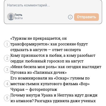
Гость
Отправить
Войти
«Туризм не прекращается, он
1
трансформируется»: как россияне будут
отдыхать в августе — ответ эксперта
Кому признаются в любви, а кому разобьют
2
сердце: любовный гороскоп на август
«Меня бесила моя роль»: как сегодня выглядит
3
Пуговка из «Папиных дочек»
Его номинировали на «Оскар»: гуляем по
4
местам съемок культового фильма «Вор»
Чухрая — фоторепортаж
Почему внутри Урана и Нептуна идут дожди
5
из алмазов? Разгадка удивила даже ученых