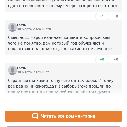
На вас двойников с тройниками не напасешся ,а он 
один на весь свет ,что ему теперь разорваться что ли
+1
–0
Гость
30 марта 2024, 05:28
Смешно.... Народ начинает задавать вопросы,вам 
чего не понятно, вам который год объясняют и 
показывают ваше место,а вы какие то не леченые, 
для особо одаренных, не холопское дело вопросы 
+0
–0
задавать,теперь понятно?
Гость
30 марта 2024, 05:21
Странные вы какие-то ,ну чего он там забыл? Толку 
все равно никакого,да и ( выборы) уже прошли.по 
плану все идёт по плану, сейчас не об этом думать 
надо,а вы тут со своим Крокусом.
+0
–0
Читать все комментарии