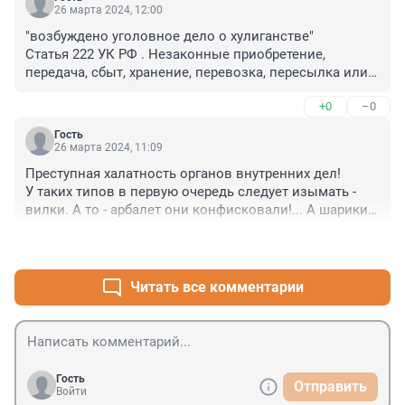
26 марта 2024, 12:00
"возбуждено уголовное дело о хулиганстве"

Статья 222 УК РФ . Незаконные приобретение, 
передача, сбыт, хранение, перевозка, пересылка или 
ношение оружия, основных частей огнестрельного 
+0
–0
оружия, боеприпасов

...

Гость
"Не может признаваться добровольной сдачей 
26 марта 2024, 11:09
предметов, указанных в настоящей статье, а также в 
Преступная халатность органов внутренних дел!

статьях 222.1, 222.2, 223 и 223.1 настоящего Кодекса, 
У таких типов в первую очередь следует изымать - 
их изъятие при задержании лица"
вилки. А то - арбалет они конфисковали!... А шарики 
для пинг-понга - че?!.
+0
–1
Читать все комментарии
Гость
Отправить
Войти