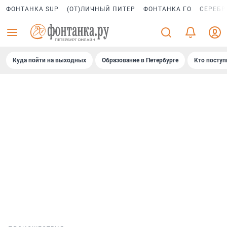
ФОНТАНКА SUP
(ОТ)ЛИЧНЫЙ ПИТЕР
ФОНТАНКА ГО
СЕРЕБР
Куда пойти на выходных
Образование в Петербурге
Кто поступ