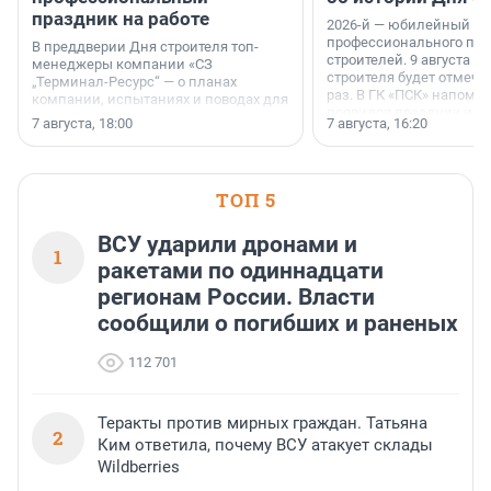
праздник на работе
2026-й — юбилейный го
профессионального пр
В преддверии Дня строителя топ-
строителей. 9 августа 2
менеджеры компании «СЗ
строителя будет отмечат
„Терминал-Ресурс“ — о планах
раз. В ГК «ПСК» напомни
компании, испытаниях и поводах для
появился праздник и к
осторожного оптимизма.
7 августа, 18:00
7 августа, 16:20
поменялась роль строит
ТОП 5
ВСУ ударили дронами и
1
ракетами по одиннадцати
регионам России. Власти
сообщили о погибших и раненых
112 701
Теракты против мирных граждан. Татьяна
2
Ким ответила, почему ВСУ атакует склады
Wildberries