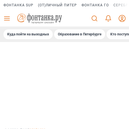
ФОНТАНКА SUP
(ОТ)ЛИЧНЫЙ ПИТЕР
ФОНТАНКА ГО
СЕРЕБР
Куда пойти на выходных
Образование в Петербурге
Кто поступ