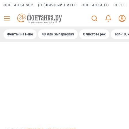
ФОНТАНКА SUP
(ОТ)ЛИЧНЫЙ ПИТЕР
ФОНТАНКА ГО
СЕРЕБР
Фонтан на Неве
40 млн за парковку
О чистоте рек
Топ-10, 