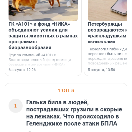
ГК «А101» и фонд «НИКА»
Петербуржцы
объединяют усилия для
возвращаются к
защиты животных в рамках
«раскладушкам» 
программы
«книжкам»
биоразнообразия
Технология гибких дисп
перестает быть нишевы
Группа компаний «А101» и
переходит в разряд вос
Благотворительный фонд помощи
повседневных решений
бездомным животным «НИКА»
заключили соглашение о
6 августа, 12:26
5 августа, 13:56
стратегическом сотрудничестве.
ТОП 5
Галька била в людей,
1
пострадавших грузили в скорые
на лежаках. Что происходило в
Геленджике после атаки БПЛА