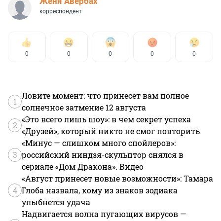
Женя Авербах
корреспондент
0
0
0
0
0
Ловите момент: что принесет вам полное
1
солнечное затмение 12 августа
«Это всего лишь шоу»: в чем секрет успеха
2
«Друзей», который никто не смог повторить
«Минус — слишком много спойлеров»:
3
российский ниндзя-скульптор снялся в
сериале «Дом Дракона». Видео
«Август принесет новые возможности»: Тамара
4
Глоба назвала, кому из знаков зодиака
улыбнется удача
Надвигается волна пугающих вирусов —