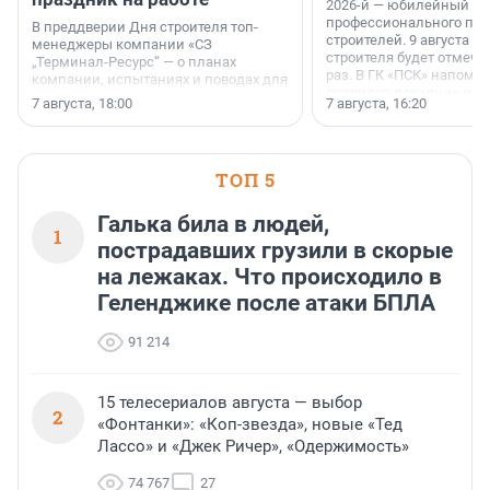
2026-й — юбилейный го
профессионального пр
В преддверии Дня строителя топ-
строителей. 9 августа 2
менеджеры компании «СЗ
строителя будет отмечат
„Терминал-Ресурс“ — о планах
раз. В ГК «ПСК» напомни
компании, испытаниях и поводах для
появился праздник и к
осторожного оптимизма.
7 августа, 18:00
7 августа, 16:20
поменялась роль строит
ТОП 5
Галька била в людей,
1
пострадавших грузили в скорые
на лежаках. Что происходило в
Геленджике после атаки БПЛА
91 214
15 телесериалов августа — выбор
2
«Фонтанки»: «Коп-звезда», новые «Тед
Лассо» и «Джек Ричер», «Одержимость»
74 767
27