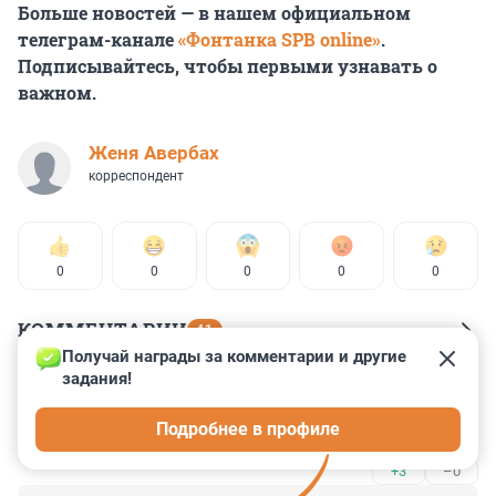
Больше новостей — в нашем официальном
телеграм-канале
«Фонтанка SPB online»
.
Подписывайтесь, чтобы первыми узнавать о
важном.
Женя Авербах
корреспондент
0
0
0
0
0
КОММЕНТАРИИ
41
Получай награды за комментарии и другие 
задания!
Гость
20 марта 2024, 17:17
Подробнее в профиле
Что там с водителем мерса с пяти углов?
+3
–0