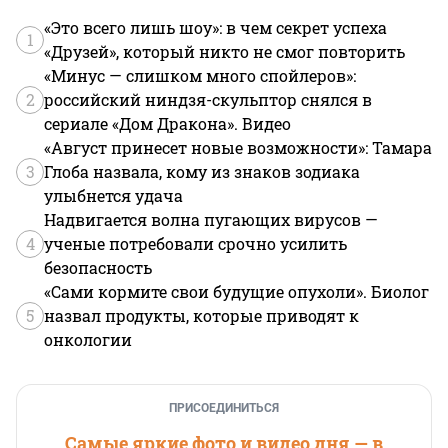
«Это всего лишь шоу»: в чем секрет успеха
1
«Друзей», который никто не смог повторить
«Минус — слишком много спойлеров»:
2
российский ниндзя-скульптор снялся в
сериале «Дом Дракона». Видео
«Август принесет новые возможности»: Тамара
3
Глоба назвала, кому из знаков зодиака
улыбнется удача
Надвигается волна пугающих вирусов —
4
ученые потребовали срочно усилить
безопасность
«Сами кормите свои будущие опухоли». Биолог
5
назвал продукты, которые приводят к
онкологии
ПРИСОЕДИНИТЬСЯ
Самые яркие фото и видео дня — в