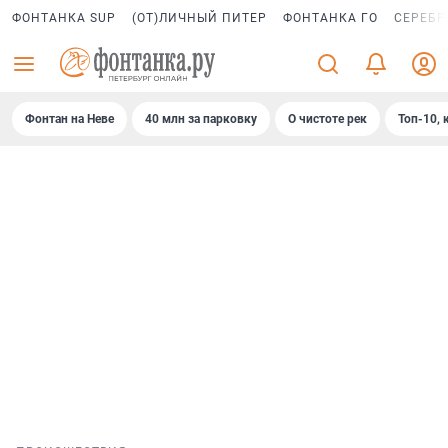
ФОНТАНКА SUP
(ОТ)ЛИЧНЫЙ ПИТЕР
ФОНТАНКА ГО
СЕРЕБР
Фонтан на Неве
40 млн за парковку
О чистоте рек
Топ-10, 