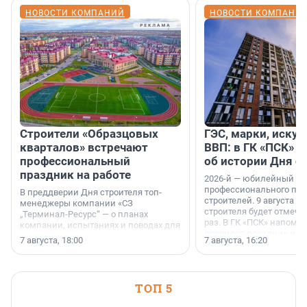
НОВОСТИ КОМПАНИЙ
НОВОСТИ КОМПАНИ
Строители «Образцовых
ГЭС, марки, искус
кварталов» встречают
ВВП: в ГК «ПСК» р
профессиональный
об истории Дня с
праздник на работе
2026-й — юбилейный го
профессионального пр
В преддверии Дня строителя топ-
строителей. 9 августа 2
менеджеры компании «СЗ
строителя будет отмечат
„Терминал-Ресурс“ — о планах
раз. В ГК «ПСК» напомни
компании, испытаниях и поводах для
появился праздник и к
осторожного оптимизма.
7 августа, 18:00
7 августа, 16:20
поменялась роль строит
ТОП 5