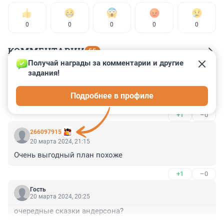
0
0
0
0
0
КОММЕНТАРИИ
55
Получай награды за комментарии и другие 
задания!
Гость
20 марта 2024, 21:35
Подробнее в профиле
А мы еще не начинали
+1
–0
266097915
20 марта 2024, 21:15
Очень выгодный план похоже
+1
–0
Гость
20 марта 2024, 20:25
очередные сказки андерсона?