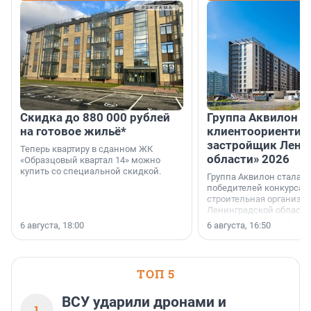
Скидка до 880 000 рублей
Группа Аквилон 
на готовое жильё*
клиентоориентир
застройщик Лени
Теперь квартиру в сданном ЖК
области» 2026
«Образцовый квартал 14» можно
купить со специальной скидкой.
Группа Аквилон стала 
победителей конкурса 
строительная организа
Ленинградской области 
номинации «Самый
6 августа, 18:00
6 августа, 16:50
клиентоориентированн
застройщик Ленинград
области».
ТОП 5
ВСУ ударили дронами и
1