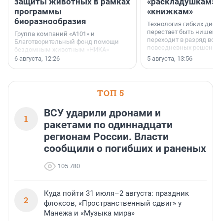
защиты животных в рамках
«раскладушкам» 
программы
«книжкам»
биоразнообразия
Технология гибких дисп
перестает быть нишевы
Группа компаний «А101» и
переходит в разряд вос
Благотворительный фонд помощи
повседневных решений
бездомным животным «НИКА»
заключили соглашение о
6 августа, 12:26
5 августа, 13:56
стратегическом сотрудничестве.
ТОП 5
ВСУ ударили дронами и
1
ракетами по одиннадцати
регионам России. Власти
сообщили о погибших и раненых
105 780
Куда пойти 31 июля–2 августа: праздник
2
флоксов, «Пространственный сдвиг» у
Манежа и «Музыка мира»