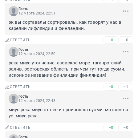
Гость
12 марта 2024, 22:51
эк вы сортавалы сортировалы. как говорят у нас в 
карелии лифляндии и финландии.
+0
–0
ОТВЕТИТЬ
Гость
12 марта 2024, 22:50
река миус утончение. азовское море. таганрогский 
залив. ростовская область. при чем тут тогда суоми. 
исконное название финляндии финляндия!
+0
–1
ОТВЕТИТЬ
Гость
12 марта 2024, 22:48
миус река миус от нее и произошла суоми. мотаем на 
ус. миус река .
+0
–0
ОТВЕТИТЬ
Гость