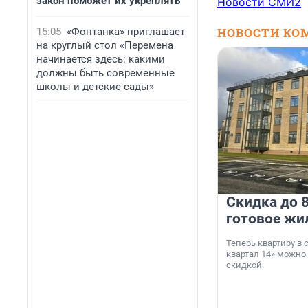
закон поможет их укреплять
Новости СМИ2
НОВОСТИ КО
15:05
«Фонтанка» приглашает
на круглый стол «Перемена
начинается здесь: какими
должны быть современные
школы и детские сады»
Скидка до 8
готовое жи
Теперь квартиру в
квартал 14» можно
скидкой.