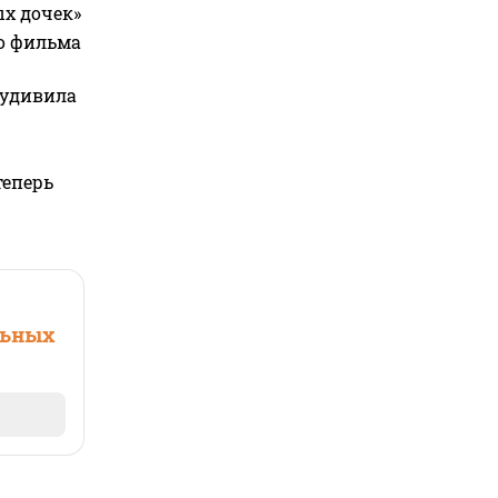
ых дочек»
го фильма
 удивила
теперь
льных