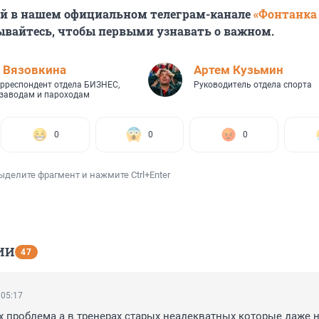
ей в нашем официальном телеграм-канале
«Фонтанка
ывайтесь, чтобы первыми узнавать о важном.
 Вязовкина
Артем Кузьмин
рреспондент отдела БИЗНЕС,
Руководитель отдела спорта
 заводам и пароходам
0
0
0
ыделите фрагмент и нажмите Ctrl+Enter
ИИ
47
 05:17
х проблема а в тренерах старых неадекватных которые даже не