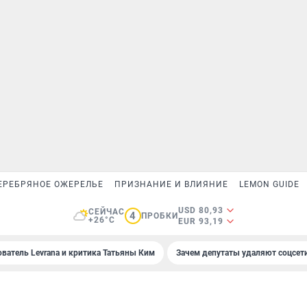
ЕРЕБРЯНОЕ ОЖЕРЕЛЬЕ
ПРИЗНАНИЕ И ВЛИЯНИЕ
LEMON GUIDE
USD 80,93
СЕЙЧАС
4
ПРОБКИ
+26°C
EUR 93,19
ователь Levrana и критика Татьяны Ким
Зачем депутаты удаляют соцсет