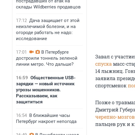
пострадавших от атак на
склады Wildberries продавцов
17:12
Дача защищает от этой
неизлечимой болезни, и на
огороде работать не надо:
исследование
17:01
В Петербурге
Завал с участи
достроили тоннель зеленой
спуска
масс-ста
линии метро. Что дальше?
14 лыжниц. Гон
16:59
Общественные USB-
заявила презид
зарядки — новый источник
спортсменок
по
угрозы мошенников.
Рассказываем, как
защититься
Позже о травма
Дмитрий Губерн
16:54
В ближайшие часы
черепно-мозго
Петербург накроет непогода
пальцев рук и к