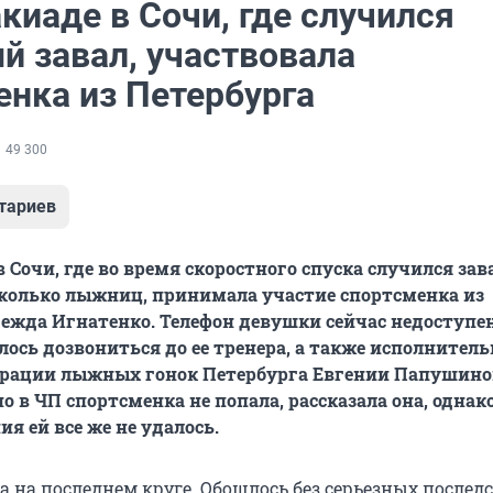
киаде в Сочи, где случился
й завал, участвовала
енка из Петербурга
49 300
тариев
 Сочи, где во время скоростного спуска случился зав
колько лыжниц, принимала участие спортсменка из
ежда Игнатенко. Телефон девушки сейчас недоступен
лось дозвониться до ее тренера, а также исполнитель
ерации лыжных гонок Петербурга Евгении Папушино
о в ЧП спортсменка не попала, рассказала она, однак
я ей все же не удалось.
 на последнем круге. Обошлось без серьезных послед