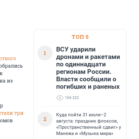
ТОП 5
ВСУ ударили
1
дронами и ракетами
стного
по одиннадцати
добрались
регионам России.
к
Власти сообщили о
на из
погибших и раненых
104 222
ор
стали три
Куда пойти 31 июля–2
2
ломов
августа: праздник флоксов,
«Пространственный сдвиг» у
Манежа и «Музыка мира»