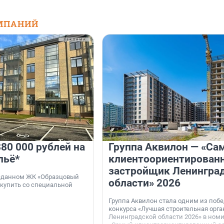
МПАНИЙ
80 000 рублей на
Группа Аквилон — «Са
льё*
клиентоориентирован
застройщик Ленингра
 сданном ЖК «Образцовый
области» 2026
 купить со специальной
Группа Аквилон стала одним из поб
конкурса «Лучшая строительная орг
Ленинградской области 2026» в ном