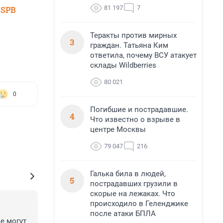
81 197
7
 SPB
Теракты против мирных
3
граждан. Татьяна Ким
ответила, почему ВСУ атакует
склады Wildberries
80 021
0
Погибшие и пострадавшие.
4
Что известно о взрыве в
центре Москвы
79 047
216
Галька била в людей,
5
пострадавших грузили в
скорые на лежаках. Что
происходило в Геленджике
после атаки БПЛА
 могут 