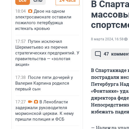
Все
СПБ
24 часа
В Спарта
18:04
Двое на одном
массовы
электросамокате оставили
спортсм
пожилого петербуржца
истекать кровью
8 марта 2024, 16:58
17:57
Путин исключил
Шереметьево из перечня
стратегических предприятий. У
47
коммен
правительства — «золотая
акция»
В Спартакиаде в
пострадали нес
17:38
После пяти дочерей у
Валерия Карпина родился
Петербурга Над
первый сын
«Фонтанке» уда
директора фед
17:27
В Ленобласти
Непосредственн
задержали руководителя
избежать падени
мормонской церкви. К нему
пришли полиция и ФСБ
— Надежда упала