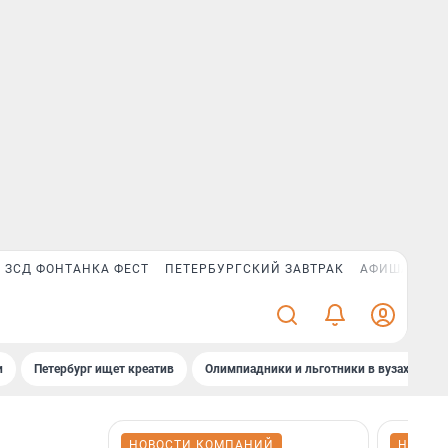
ЗСД ФОНТАНКА ФЕСТ
ПЕТЕРБУРГСКИЙ ЗАВТРАК
АФИША PLUS
и
Петербург ищет креатив
Олимпиадники и льготники в вузах СПб
НОВОСТИ КОМПАНИЙ
НОВОС