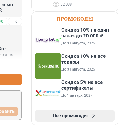
72 088
еломы 
😞
ПРОМОКОДЫ
+0
–0
Скидка 10% на один
заказ до 20 000 ₽
До 31 августа, 2026
се 
то не 
Скидка 10% на все
тороне 
товары
+0
–0
До 31 августа, 2026
Скидка 5% на все
сертификаты
До 1 января, 2027
равить
Все промокоды