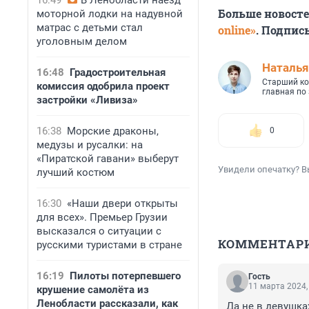
16:49
В Ленобласти наезд
Больше новост
моторной лодки на надувной
матрас с детьми стал
online»
. Подпис
уголовным делом
Наталья
16:48
Градостроительная
Старший ко
комиссия одобрила проект
главная по
застройки «Ливиза»
16:38
Морские драконы,
0
медузы и русалки: на
«Пиратской гавани» выберут
Увидели опечатку? В
лучший костюм
16:30
«Наши двери открыты
для всех». Премьер Грузии
высказался о ситуации с
КОММЕНТАР
русскими туристами в стране
16:19
Пилоты потерпевшего
Гость
11 марта 2024,
крушение самолёта из
Ленобласти рассказали, как
Да не в девушка