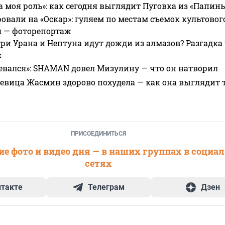
а моя роль»: как сегодня выглядит Пуговка из «Папин
овали на «Оскар»: гуляем по местам съемок культово
я — фоторепортаж
ри Урана и Нептуна идут дожди из алмазов? Разгадка
х
евался»: SHAMAN довел Мизулину — что он натворил
 певица Жасмин здорово похудела — как она выглядит 
ПРИСОЕДИНИТЬСЯ
е фото и видео дня — в наших группах в социа
сетях
нтакте
Телеграм
Дзен