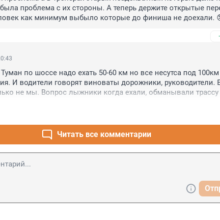
 была проблема с их стороны. А теперь держите открытые пер
еловек как минимум выбыло которые до финиша не доехали. 
20:43
Туман по шоссе надо ехать 50-60 км но все несутса под 100км 
ия. И водители говорят виноваты дорожники, руководители. В
ько не мы. Вопрос лыжники когда ехали, обманывали трассу ч
имали как надо проходить опасный участок. Я полностью на с
авко.
Читать все комментарии
Отп