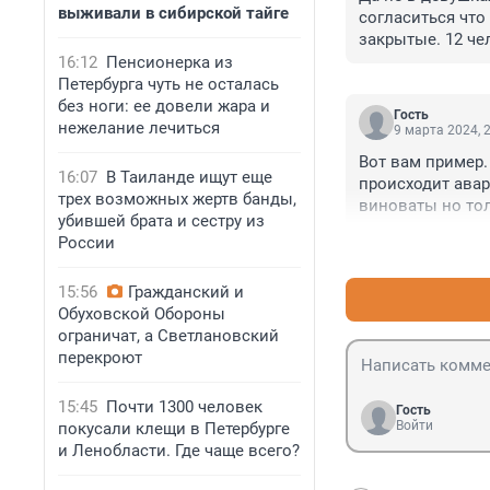
выживали в сибирской тайге
согласиться что
закрытые. 12 ч
16:12
Пенсионерка из
Петербурга чуть не осталась
без ноги: ее довели жара и
Гость
нежелание лечиться
9 марта 2024, 
Вот вам пример. 
16:07
В Таиланде ищут еще
происходит авар
трех возможных жертв банды,
виноваты но тол
убившей брата и сестру из
видели и не пон
России
Вяльбе. И Бород
15:56
Гражданский и
Обуховской Обороны
ограничат, а Светлановский
перекроют
15:45
Почти 1300 человек
Гость
Войти
покусали клещи в Петербурге
и Ленобласти. Где чаще всего?