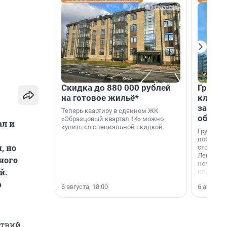
Скидка до 880 000 рублей
Группа
на готовое жильё*
клиен
застро
Теперь квартиру в сданном ЖК
област
«Образцовый квартал 14» можно
ал и
купить со специальной скидкой.
Группа А
победите
, но
строител
Ленингра
ного
номинац
й.
клиенто
застройщ
о
6 августа, 18:00
6 августа,
области»
ствий,