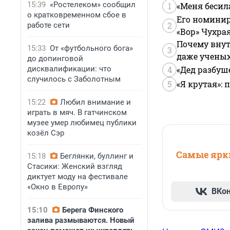
15:39
«Ростелеком» сообщил
1
«Меня бесил
о кратковременном сбое в
Его номинир
2
работе сети
«Вор» Чухра
Почему внут
15:33
От «футбольного бога»
3
даже учены
до допинговой
дисквалификации: что
4
«Дед разбуш
случилось с Заболотным
5
«Я крутая»:
15:22
Любил внимание и
играть в мяч. В гатчинском
музее умер любимец публики
козёл Сэр
Самые ярки
15:18
Беглянки, буллинг и
Стасики: Женский взгляд
диктует моду на фестивале
«Окно в Европу»
ВКо
15:10
Берега Финского
залива размываются. Новый