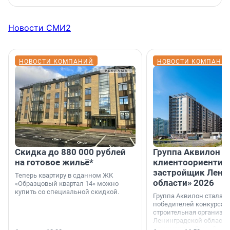
Новости СМИ2
НОВОСТИ КОМПАНИЙ
НОВОСТИ КОМПАНИ
Скидка до 880 000 рублей
Группа Аквилон 
на готовое жильё*
клиентоориентир
застройщик Лени
Теперь квартиру в сданном ЖК
области» 2026
«Образцовый квартал 14» можно
купить со специальной скидкой.
Группа Аквилон стала 
победителей конкурса 
строительная организа
Ленинградской области 
номинации «Самый