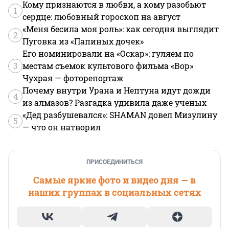
Кому признаются в любви, а кому разобьют
1
сердце: любовный гороскоп на август
«Меня бесила моя роль»: как сегодня выглядит
2
Пуговка из «Папиных дочек»
Его номинировали на «Оскар»: гуляем по
3
местам съемок культового фильма «Вор»
Чухрая — фоторепортаж
Почему внутри Урана и Нептуна идут дожди
4
из алмазов? Разгадка удивила даже ученых
«Дед разбушевался»: SHAMAN довел Мизулину
5
— что он натворил
ПРИСОЕДИНИТЬСЯ
Самые яркие фото и видео дня — в
наших группах в социальных сетях