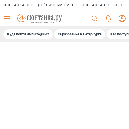
ФОНТАНКА SUP
(ОТ)ЛИЧНЫЙ ПИТЕР
ФОНТАНКА ГО
СЕРЕБР
Куда пойти на выходных
Образование в Петербурге
Кто поступ