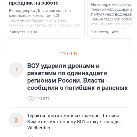
праздник на работе
Инженеры МегаФона ус
телеком-оборудование 
В преддверии Дня строителя топ-
популярных водоёмах
менеджеры компании «СЗ
Ленинградской области
„Терминал-Ресурс“ — о планах
станции вблизи Лембол
компании, испытаниях и поводах для
Раздолинского озёр, а 
осторожного оптимизма.
7 августа, 18:00
7 августа, 14:59
недалеко от Большого Т
водопада.
ТОП 5
ВСУ ударили дронами и
1
ракетами по одиннадцати
регионам России. Власти
сообщили о погибших и раненых
114 377
Теракты против мирных граждан. Татьяна
2
Ким ответила, почему ВСУ атакует склады
Wildberries