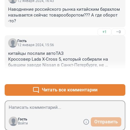
12 января 2024, 16:43
Наводнение российского рынка китайским барахлом 
называется сейчас товарооборотом??? А где оборот 
-то?
+1
–0
Гость
12 января 2024, 15:56
китайцы послали автоТАЗ

Кроссовер Lada X-Cross 5, который собирали на 
бывшем заводе Nissan в Санкт-Петербурге, не 
поступит в свободную продажу. Проект серийного 
+1
–1
выпуска автомобиля закрыт

поскольку FAW закрыл тему сотрудничества с ВАЗом
Читать все комментарии
Гость
Отправить
Войти